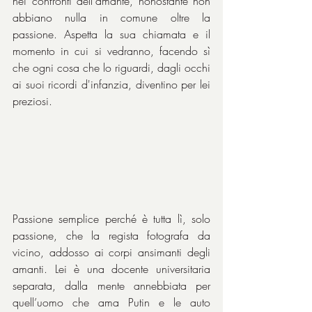
nei confronti dell'amante, nonostante non 
abbiano nulla in comune oltre la 
passione. Aspetta la sua chiamata e il 
momento in cui si vedranno, facendo sì 
che ogni cosa che lo riguardi, dagli occhi 
ai suoi ricordi d'infanzia, diventino per lei 
preziosi.
Passione semplice perché è tutta lì, solo 
passione, che la regista fotografa da 
vicino, addosso ai corpi ansimanti degli 
amanti. Lei è una docente universitaria 
separata, dalla mente annebbiata per 
quell’uomo che ama Putin e le auto 