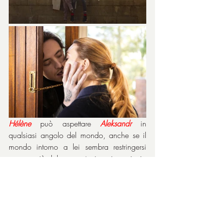
Hélène
può aspettare 
Aleksandr
 in 
qualsiasi angolo del mondo, anche se il 
mondo intorno a lei sembra restringersi 
sempre più dal momento in cui comincia 
a vivere in eterna attesa.
Tra i due, in un film che in alcuni momenti 
assume l’aspetto di un thriller, bravissima è 
l’affascinante 
Lætitia Dosch
, che sa 
trasmettere sul viso i tormenti dell’anima.