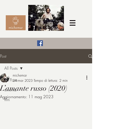
Il Cinema secondo me,
Post
michemar
All Posts
cinefilo da bambino
michemar
All Posts
24 mar 2023
Tempo di lettura: 2 min
L’amante russo (2020)
cinema
Aggiornamento:
11 mag 2023
film