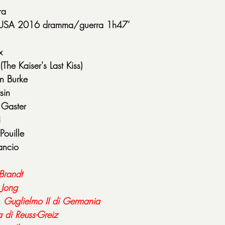
ra
K/USA 2016 dramma/guerra 1h47’
x
The Kaiser's Last Kiss)
n Burke
sin
 Gaster
i
Pouille
ancio
Brandt
 Jong
 
Guglielmo II di Germania
a di Reuss-Greiz