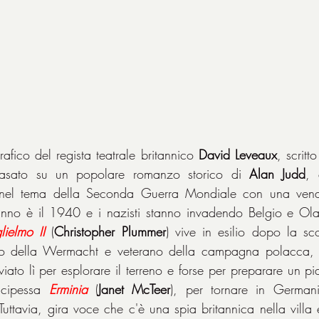
afico del regista teatrale britannico 
David Leveaux
, scritt
asato su un popolare romanzo storico di 
Alan Judd
, 
o nel tema della Seconda Guerra Mondiale con una vena
nno è il 1940 e i nazisti stanno invadendo Belgio e Olan
lielmo II
 (
Christopher Plummer
) vive in esilio dopo la sco
o della Wermacht e veterano della campagna polacca,
nviato lì per esplorare il terreno e forse per preparare un pia
ncipessa 
Erminia
 (
Janet McTeer
), per tornare in Germania
Tuttavia, gira voce che c'è una spia britannica nella villa