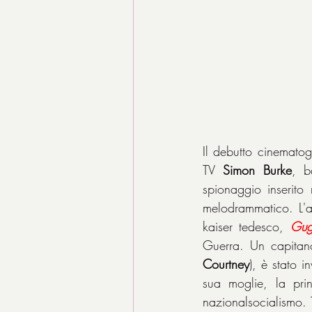
Il debutto cinematogr
TV 
Simon Burke
, b
spionaggio inserit
melodrammatico. L'a
kaiser tedesco, 
Gug
Guerra. Un capitan
Courtney
), è stato i
sua moglie, la pri
nazionalsocialismo. 