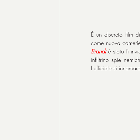
È un discreto film 
come nuova camerier
Brandt
 è stato lì in
infiltrino spie nemi
l’ufficiale si innam