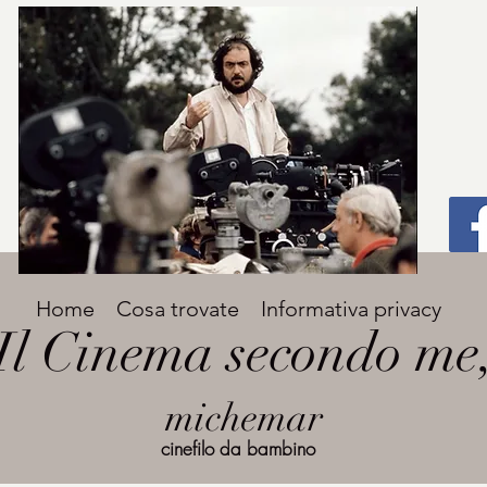
Titolo
Home
Cosa trovate
Informativa privacy
Avenir Light una delle font preferite dai
Il Cinema secondo me
designer. Facile da leggere, viene
grande
utilizzata per titoli e paragrafi.
michemar
cinefilo da bambino