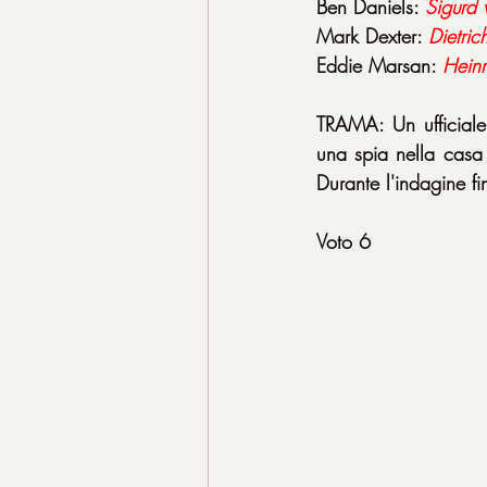
Ben Daniels: 
Sigurd 
Mark Dexter: 
Dietric
Eddie Marsan: 
Heinr
TRAMA: Un ufficiale 
una spia nella casa 
Durante l'indagine f
Voto 6