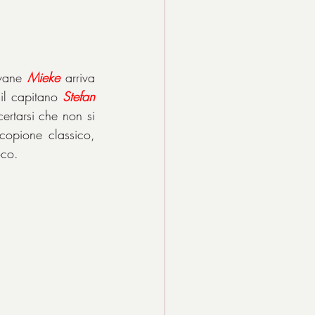
vane 
Mieke
 arriva 
il capitano 
Stefan 
ertarsi che non si 
copione classico, 
oco.