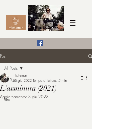
Il Cinema secondo me,
Post
michemar
All Posts
cinefilo da bambino
michemar
All Posts
23 giu 2022
Tempo di lettura: 5 min
L'arminuta (2021)
cinema
Aggiornamento:
3 giu 2023
film