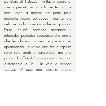
portatore di tristezza infinita, è causa di 
silenzi perduti nei ricordi dei tempi che 
non riesce a mettere da parte nella 
memoria (come potrebbe?), ma sempre 
nella recondita speranza che un giorno o 
l’altro, chissà, potrebbe accadere il 
miracolo, potrebbe succedere che quella 
che lei chiama mamma si presenti per 
riprendersela. Le scrive letter ma le risposte 
sono solo qualche banconota: ma una 
parola di affetto? È impossibile che si sia 
dimenticata di lei! Un vero e penoso 
coming of age
, una crescita forzata 
causata dalla violenza morale, una 
maturazione che la ragazzina affronta 
con le sue sole forze per non dover 
cedere. Perché il futuro sarà per forza 
migliore, perché a scuola è la migliore e 
vince un premio che rappresenta il miglior 