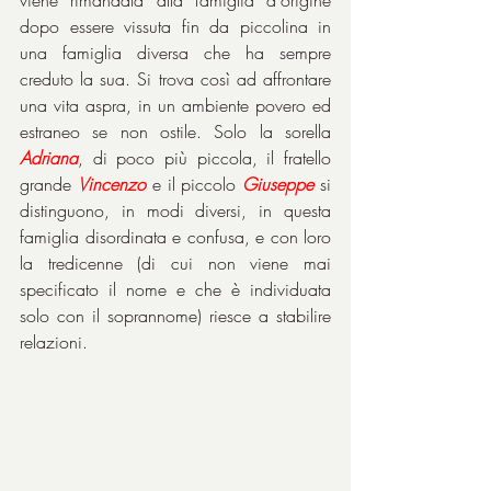
viene rimandata alla famiglia d'origine 
dopo essere vissuta fin da piccolina in 
una famiglia diversa che ha sempre 
creduto la sua. Si trova così ad affrontare 
una vita aspra, in un ambiente povero ed 
estraneo se non ostile. Solo la sorella 
Adriana
, di poco più piccola, il fratello 
grande 
Vincenzo
 e il piccolo 
Giuseppe
 si 
distinguono, in modi diversi, in questa 
famiglia disordinata e confusa, e con loro 
la tredicenne (di cui non viene mai 
specificato il nome e che è individuata 
solo con il soprannome) riesce a stabilire 
relazioni.