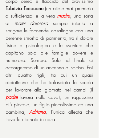
corpo cereo e flaccido del bravissimo 
Fabrizio Ferracane
 (un attore mai premiato 
a sufficienza) e la vera 
madre
, una sorta 
di 
mater dolorosa
 sempre intenta a 
sbrigare le faccende casalinghe con una 
perenne smorfia di patimento, tra il dolore 
fisico e psicologico e le sventure che 
capitano solo alle famiglie povere e 
numerose. Sempre. Solo nel finale ci 
accorgeremo di un accenno al sorriso. Poi 
altri quattro figli, tra cui un quasi 
diciottenne che ha tralasciato la scuola 
per lavorare alla giornata nei campi (il 
padre
 lavora nella cava), un ragazzino 
più piccolo, un figlio piccolissimo ed una 
bambina, 
Adriana
, l’unica alleata che 
trova la ritornata in casa.