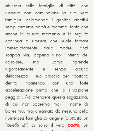
abituata nella famiglia di città, che 
riteneva con convinzione la sua vera 
famiglia, chiamando i genitori adottivi 
semplicemente papà e mamma, tanto che 
anche in questo momento e in seguito 
continua a ripetere che vuole tornare 
immediatamente dalla madre. Anzi 
scappa via, appena visto l’interno del 
casolare, ma l’uomo riprende 
vigorosamente e senza alcuna 
delicatezza il suo braccio per riportarla 
dentro, ripartendo con una forte 
accelerazione prima che la situazione 
peggiori. Ad attendere questa ragazzina, 
di cui non sapremo mai il nome di 
battesimo, mai chiamata da nessuno della 
numerosa famiglia di origine (piuttosto un 
“
quella là
”) ci sono il vero 
padre
, un 