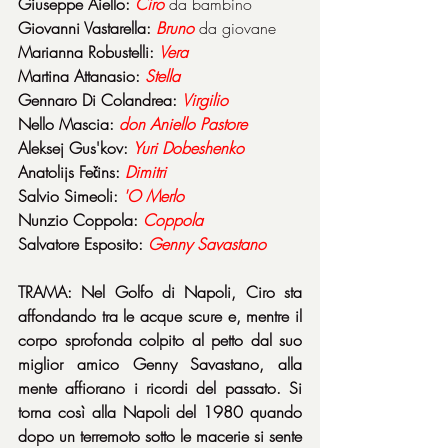
Giuseppe Aiello: 
Ciro
da bambino
Giovanni Vastarella: 
Bruno
da giovane
Marianna Robustelli: 
Vera
Martina Attanasio: 
Stella
Gennaro Di Colandrea: 
Virgilio
Nello Mascia: 
don Aniello Pastore
Aleksej Gus'kov: 
Yuri Dobeshenko
Anatolijs Fečins: 
Dimitri
Salvio Simeoli: 
'O Merlo
Nunzio Coppola: 
Coppola
Salvatore Esposito: 
Genny Savastano
TRAMA: Nel Golfo di Napoli, Ciro sta 
affondando tra le acque scure e, mentre il 
corpo sprofonda colpito al petto dal suo 
miglior amico Genny Savastano, alla 
mente affiorano i ricordi del passato. Si 
torna così alla Napoli del 1980 quando 
dopo un terremoto sotto le macerie si sente 