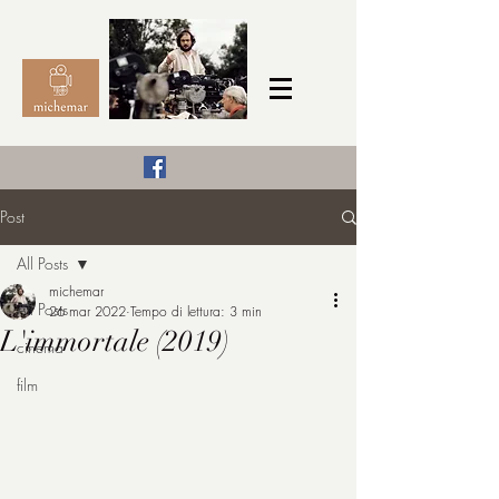
Il Cinema secondo me,
Post
michemar
All Posts
cinefilo da bambino
michemar
All Posts
26 mar 2022
Tempo di lettura: 3 min
L'immortale (2019)
cinema
film