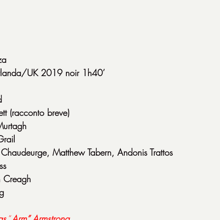
za
Irlanda/UK 2019 noir 1h40’
d
tt (racconto breve)
Murtagh
Grail
Chaudeurge, Matthew Tabern, Andonis Trattos
ss
n Creagh
g
as
 “
Arm” Armstrong