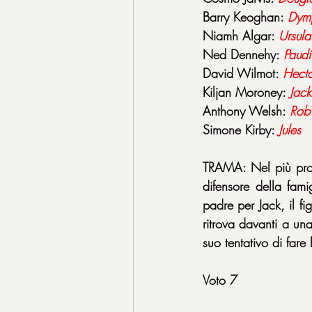
Barry Keoghan: 
Dym
Niamh Algar: 
Ursula
Ned Dennehy: 
Paudi
David Wilmot: 
Hecto
Kiljan Moroney: 
Jack
Anthony Welsh: 
Rob
Simone Kirby: 
Jules
TRAMA: Nel più profo
difensore della fam
padre per Jack, il fig
ritrova davanti a una
suo tentativo di fare
Voto 7