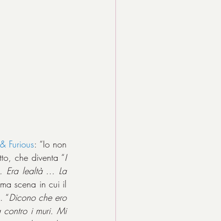
 & Furious
: “Io non 
to, che diventa “
I 
Era lealtà ... La 
ma scena in cui il 
. “
Dicono che ero 
contro i muri. Mi 