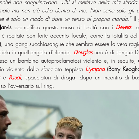
 male ma non c’è odio dentro di me. Non sono solo gli u
olte è solo un modo di dare un senso al proprio mondo.
arvis
 esemplifica questo senso di lealtà con i 
Devers
, u
ilm è recitato con forte accento locale, come la totalità del 
e), una gang succhiasangue che sembra essere la vera ragio
cielo in quell’angolo d'Irlanda. 
Douglas
 non è di sangue D
reso un bambino autoproclamatosi violento e, in seguito, u
 violento dallo sfacciato teppista 
Dympna
 (
Barry Keogh
r
 e 
Paudi
, spacciatori di droga, dopo un incontro di bo
o l’avversario sul ring.