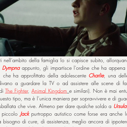
i nell’ambito della famiglia lo si capisce subito, allorquan
 
Dympna
 appunto, gli impartisce l’ordine che ha appena ri
, che ha approfittato della adolescente 
Charlie
, una dell
ivano a guardare la TV o ad assistere alle scene di fam
di 
The Fighter
, 
Animal Kingdom
e similari). Non è mai entu
questo tipo, ma è l’unica maniera per sopravvivere e di gu
 sballata che vive. Almeno per dare qualche soldo a 
Ursula
l piccolo 
Jack
 purtroppo autistico come forse era anche l
 bisogno di cure, di assistenza, meglio ancora di ippoter