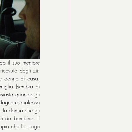
do il suo mentore 
cevuto dagli zii: 
e donne di casa, 
iglia (sembra di 
siasta quando gli 
adagnare qualcosa 
, la donna che gli 
ui da bambino. Il 
apia che lo tenga 