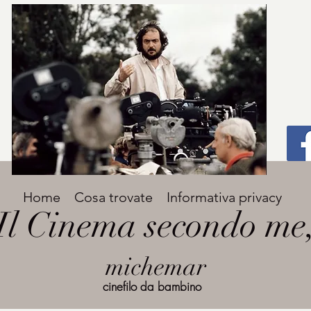
Titolo
Home
Cosa trovate
Informativa privacy
Avenir Light una delle font preferite dai
Il Cinema secondo me
designer. Facile da leggere, viene
grande
utilizzata per titoli e paragrafi.
michemar
cinefilo da bambino