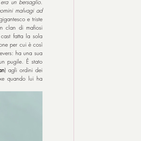
tormentavo le dite finché non sanguinavano. Chi si metteva nella mia strada era un bersaglio. 
omini malvagi ad 
” Il gigantesco e triste 
n clan di mafiosi 
cast fatta la sola 
ne per cui è così 
evers: ha una sua 
n pugile. È stato 
an
) agli ordini dei 
xe quando lui ha 