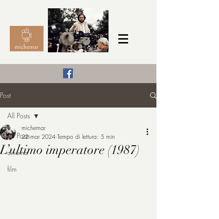
Il Cinema secondo me,
Post
michemar
All Posts
cinefilo da bambino
michemar
All Posts
22 mar 2024
Tempo di lettura: 5 min
L’ultimo imperatore (1987)
cinema
film