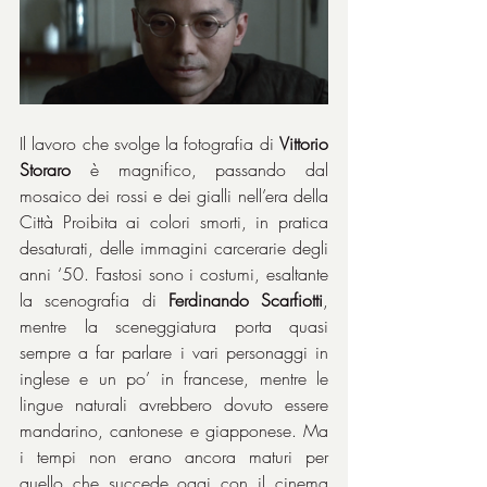
Il lavoro che svolge la fotografia di 
Vittorio 
Storaro
 è magnifico, passando dal 
mosaico dei rossi e dei gialli nell’era della 
Città Proibita ai colori smorti, in pratica 
desaturati, delle immagini carcerarie degli 
anni ‘50. Fastosi sono i costumi, esaltante 
la scenografia di 
Ferdinando Scarfiotti
, 
mentre la sceneggiatura porta quasi 
sempre a far parlare i vari personaggi in 
inglese e un po’ in francese, mentre le 
lingue naturali avrebbero dovuto essere 
mandarino, cantonese e giapponese. Ma 
i tempi non erano ancora maturi per 
quello che succede oggi con il cinema 