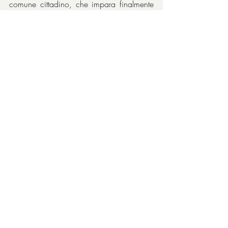
comune cittadino, che impara finalmente 
la serenità di una vita anonima.
Come la morte, che ci rende tutti uguali.
Riconoscimenti
1988 - Premio Oscar