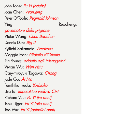
John Lone: 
Pu Yi (adulto)
Joan Chen: 
Wan Jung
Peter O’Toole: 
Reginald Johnson
Ying Ruocheng: 
governatore della prigione
Victor Wong: 
Chen Baochen
Dennis Dun: 
Big Li
Ryūichi Sakamoto: 
Amakasu
Maggie Han: 
Gioiello d’Oriente
Ric Young: 
addetto agli interrogatori
Vivian Wu: 
Wen Hsiu
Cary-Hiroyuki Tagawa: 
Chang
Jade Go: 
Ar Mo
Fumihiko Ikeda: 
Yoshioka
Lisa Lu: 
imperatrice vedova Cixi
Richard Vuu: 
Pu Yi (tre anni)
Tsou Tijger: 
Pu Yi (otto anni)
Tao Wu: 
Pu Yi (quindici anni)