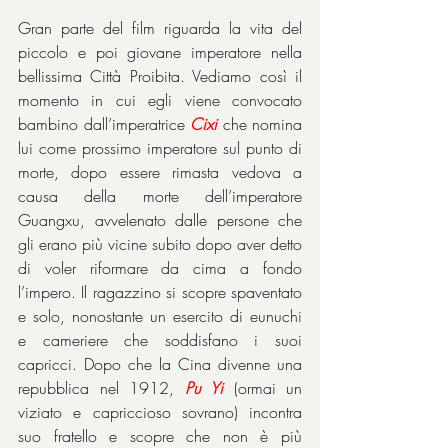
Gran parte del film riguarda la vita del 
piccolo e poi giovane imperatore nella 
bellissima Città Proibita. Vediamo così il 
momento in cui egli viene convocato 
bambino dall’imperatrice 
Cixi
 che nomina 
lui come prossimo imperatore sul punto di 
morte, dopo essere rimasta vedova a 
causa della morte dell’imperatore 
Guangxu, avvelenato dalle persone che 
gli erano più vicine subito dopo aver detto 
di voler riformare da cima a fondo 
l’impero. Il ragazzino si scopre spaventato 
e solo, nonostante un esercito di eunuchi 
e cameriere che soddisfano i suoi 
capricci. Dopo che la Cina divenne una 
repubblica nel 1912, 
Pu Yi
 (ormai un 
viziato e capriccioso sovrano) incontra 
suo fratello e scopre che non è più 