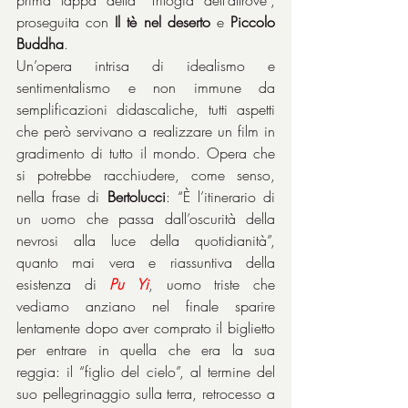
prima tappa della “Trilogia dell’altrove”, 
proseguita con 
Il tè nel deserto
 e 
Piccolo 
Buddha
.
Un’opera intrisa di idealismo e 
sentimentalismo e non immune da 
semplificazioni didascaliche, tutti aspetti 
che però servivano a realizzare un film in 
gradimento di tutto il mondo. Opera che 
si potrebbe racchiudere, come senso, 
nella frase di 
Bertolucci
: “È l’itinerario di 
un uomo che passa dall’oscurità della 
nevrosi alla luce della quotidianità”, 
quanto mai vera e riassuntiva della 
esistenza di 
Pu Yi
, uomo triste che 
vediamo anziano nel finale sparire 
lentamente dopo aver comprato il biglietto 
per entrare in quella che era la sua 
reggia: il “figlio del cielo”, al termine del 
suo pellegrinaggio sulla terra, retrocesso a 