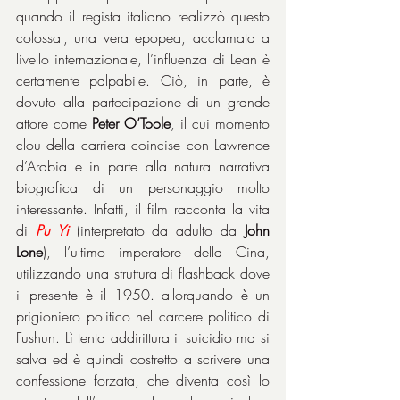
quando il regista italiano realizzò questo 
colossal, una vera epopea, acclamata a 
livello internazionale, l’influenza di Lean è 
certamente palpabile. Ciò, in parte, è 
dovuto alla partecipazione di un grande 
attore come 
Peter O’Toole
, il cui momento 
clou della carriera coincise con Lawrence 
d’Arabia e in parte alla natura narrativa 
biografica di un personaggio molto 
interessante. Infatti, il film racconta la vita 
di 
Pu Yi
 (interpretato da adulto da 
John 
Lone
), l’ultimo imperatore della Cina, 
utilizzando una struttura di flashback dove 
il presente è il 1950. allorquando è un 
prigioniero politico nel carcere politico di 
Fushun. Lì tenta addirittura il suicidio ma si 
salva ed è quindi costretto a scrivere una 
confessione forzata, che diventa così lo 