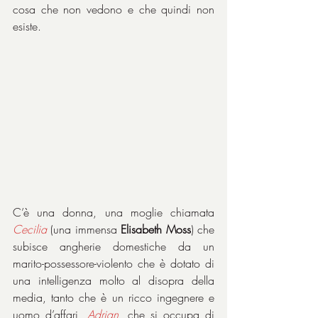
cosa che non vedono e che quindi non 
esiste.
C’è una donna, una moglie chiamata 
Cecilia
(una immensa 
Elisabeth Moss
) che 
subisce angherie domestiche da un 
marito-possessore-violento che è dotato di 
una intelligenza molto al disopra della 
media, tanto che è un ricco ingegnere e 
uomo d’affari, 
Adrian
, che si occupa di 