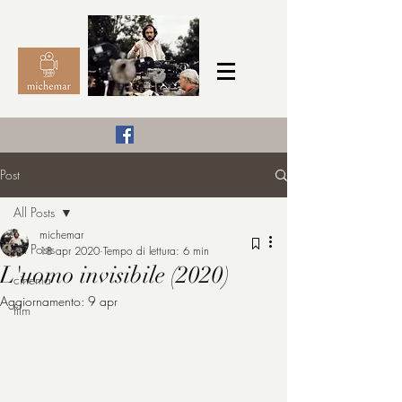
Il Cinema secondo me,
Post
michemar
All Posts
cinefilo da bambino
michemar
All Posts
18 apr 2020
Tempo di lettura: 6 min
L'uomo invisibile (2020)
cinema
Aggiornamento:
9 apr
film