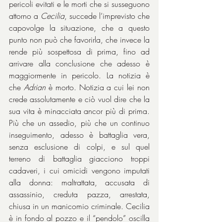
pericoli evitati e le morti che si susseguono 
attorno a 
Cecilia
, succede l’imprevisto che 
capovolge la situazione, che a questo 
punto non può che favorirla, che invece la 
rende più sospettosa di prima, fino ad 
arrivare alla conclusione che adesso è 
maggiormente in pericolo. La notizia è 
che 
Adrian
 è morto. Notizia a cui lei non 
crede assolutamente e ciò vuol dire che la 
sua vita è minacciata ancor più di prima. 
Più che un assedio, più che un continuo 
inseguimento, adesso è battaglia vera, 
senza esclusione di colpi, e sul quel 
terreno di battaglia giacciono troppi 
cadaveri, i cui omicidi vengono imputati 
alla donna: maltrattata, accusata di 
assassinio, creduta pazza, arrestata, 
chiusa in un manicomio criminale. Cecilia 
è in fondo al pozzo e il “pendolo” oscilla 