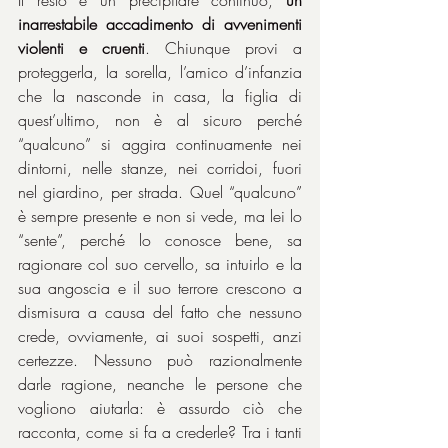
Il resto è un precipitare continuo, 
un 
inarrestabile accadimento di avvenimenti 
violenti e cruenti
. Chiunque provi a 
proteggerla, la sorella, l’amico d’infanzia 
che la nasconde in casa, la figlia di 
quest’ultimo, non è al sicuro perché 
“qualcuno” si aggira continuamente nei 
dintorni, nelle stanze, nei corridoi, fuori 
nel giardino, per strada. Quel “qualcuno” 
è sempre presente e non si vede, ma lei lo 
“sente”, perché lo conosce bene, sa 
ragionare col suo cervello, sa intuirlo e la 
sua angoscia e il suo terrore crescono a 
dismisura a causa del fatto che nessuno 
crede, ovviamente, ai suoi sospetti, anzi 
certezze. Nessuno può razionalmente 
darle ragione, neanche le persone che 
vogliono aiutarla: è assurdo ciò che 
racconta, come si fa a crederle? Tra i tanti 