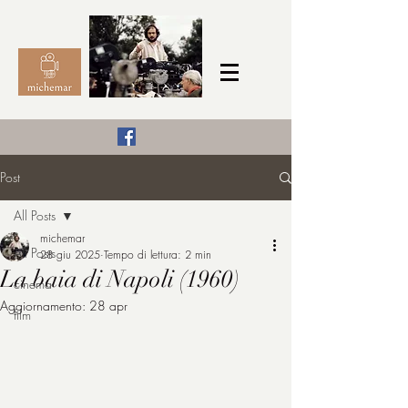
Il Cinema secondo me,
Post
michemar
All Posts
cinefilo da bambino
michemar
All Posts
28 giu 2025
Tempo di lettura: 2 min
La baia di Napoli (1960)
cinema
Aggiornamento:
28 apr
film