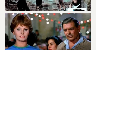
Con il regista 
Melville Shavelson
 la Loren 
aveva già lavorato in 
Un marito per 
Cinzia
 con Cary Grant, film migliore di 
questo, ma qualche candidatura 
importante ai premi è arrivata.