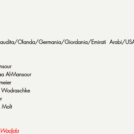
Saudita/Olanda/Germania/Giordania/Emirati Arabi/U
nsour
aa Al-Mansour
emeier
s Wodraschke
r
 Molt
Wadjda