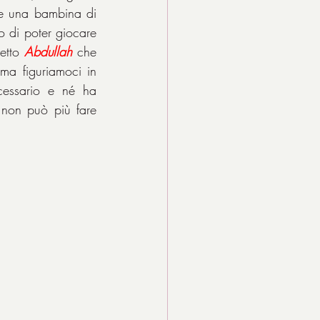
e una bambina di 
o di poter giocare 
etto 
Abdullah
 che 
ma figuriamoci in 
cessario e né ha 
non può più fare 