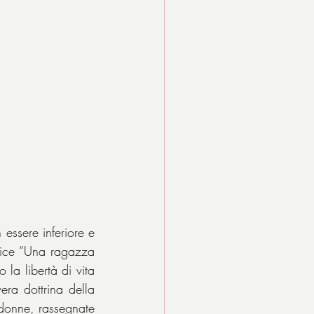
ssere inferiore e 
ice “Una ragazza 
la libertà di vita 
ra dottrina della 
donne, rassegnate 