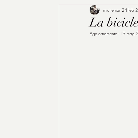
michemar
24 feb 
La bicicl
Aggiornamento:
19 mag 