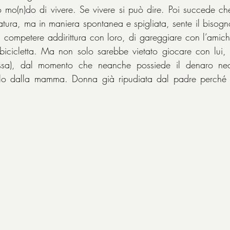
 mo(n)do di vivere. Se vivere si può dire. Poi succede ch
atura, ma in maniera spontanea e spigliata, sente il bisogn
i competere addirittura con loro, di gareggiare con l’amich
bicicletta. Ma non solo sarebbe vietato giocare con lui, 
’essa), dal momento che neanche possiede il denaro ne
nerlo dalla mamma. Donna già ripudiata dal padre perché 