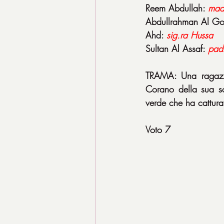
Reem Abdullah: 
mad
Abdullrahman Al Go
Ahd: 
sig.ra Hussa
Sultan Al Assaf: 
pad
TRAMA: Una ragazzin
Corano della sua sc
verde che ha cattura
Voto 7