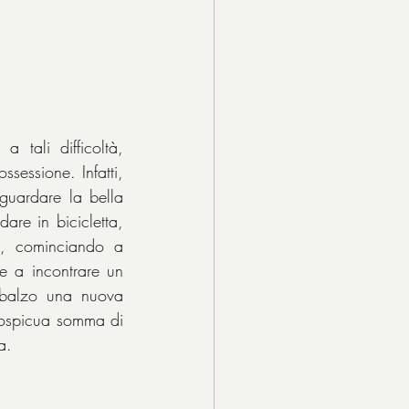
 tali difficoltà, 
essione. Infatti, 
guardare la bella 
re in bicicletta, 
o, cominciando a 
e a incontrare un 
balzo una nuova 
cospicua somma di 
a.