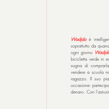
Wadjda
 è intellige
soprattutto da quand
ogni giorno 
Wadjd
bicicletta verde in 
sogna di comprarla
vendere a scuola na
ragazzo. Il suo pi
occasione: partecip
denaro. Con l'astuzi