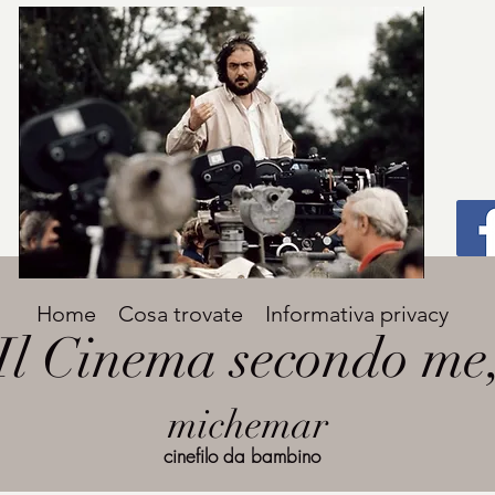
Titolo
Home
Cosa trovate
Informativa privacy
Avenir Light una delle font preferite dai
Il Cinema secondo me
designer. Facile da leggere, viene
grande
utilizzata per titoli e paragrafi.
michemar
cinefilo da bambino