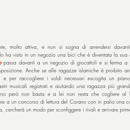
nte, molto attiva, e non si sogna di arrendersi davanti a
o ha visto in un negozio una bici che è diventata la sua oss
a
 passa davanti a un negozio di giocattoli e si ferma a 
esposizione. Anche se alle ragazze islamiche è proibito anda
 e per raccogliere i soldi necessari escogita un pian
stri musicali registrati e aiutando una ragazza più grand
ano però non basta e a lei non resta che cogliere al 
are a un concorso di lettura del Corano con in palio una 
a, cercherà un modo per sconfiggere i rivali e arrivare prim