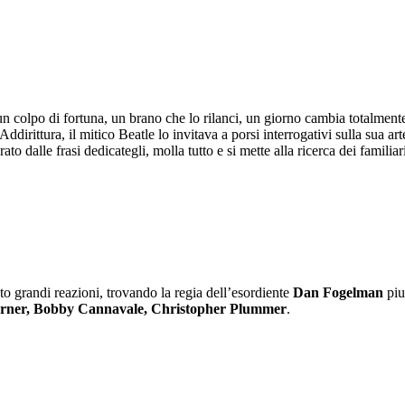
n colpo di fortuna, un brano che lo rilanci, un giorno cambia totalmente: 
rittura, il mitico Beatle lo invitava a porsi interrogativi sulla sua arte,
prato dalle frasi dedicategli, molla tutto e si mette alla ricerca dei famili
 grandi reazioni, trovando la regia dell’esordiente
Dan Fogelman
piu
arner, Bobby Cannavale, Christopher Plummer
.