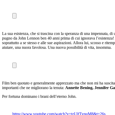
La sua esistenza, che si trascina con la speranza di una impennata, di u
pugno da John Lennon ben 40 anni prima di cui ignorava l’esistenza! Addi
soprattutto a se stesso e alle sue aspirazioni. Allora lui, scosso e ritem
aiutare, una nuora favolosa. Una nuova possibilità di vita, insomma.
Film ben quotato e generalmente apprezzato ma che non mi ha suscitato
importanti che ne migliorano la tenuta:
Annette Bening, Jennifer G
Per fortuna dominano i brani dell’eterno John.
https://www.youtube.com/watch?v=tzUlfTypuM8&t=26s