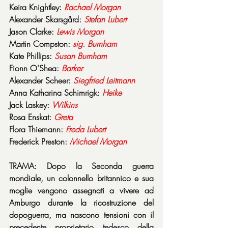
Keira Knightley: 
Rachael Morgan
Alexander Skarsgård: 
Stefan Lubert
Jason Clarke: 
Lewis Morgan
Martin Compston: 
sig. Burnham
Kate Phillips: 
Susan Burnham
Fionn O'Shea: 
Barker
Alexander Scheer: 
Siegfried Leitmann
Anna Katharina Schimrigk: 
Heike
Jack Laskey: 
Wilkins
Rosa Enskat: 
Greta
Flora Thiemann: 
Freda Lubert
Frederick Preston: 
Michael Morgan
TRAMA: Dopo la Seconda guerra 
mondiale, un colonnello britannico e sua 
moglie vengono assegnati a vivere ad 
Amburgo durante la ricostruzione del 
dopoguerra, ma nascono tensioni con il 
precedente proprietario tedesco della 