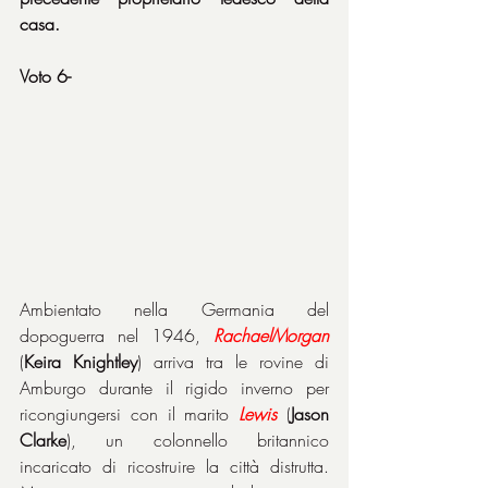
casa.
Voto 6-
Ambientato nella Germania del 
dopoguerra nel 1946, 
RachaelMorgan
(
Keira Knightley
) arriva tra le rovine di 
Amburgo durante il rigido inverno per 
ricongiungersi con il marito 
Lewis
 (
Jason 
Clarke
), un colonnello britannico 
incaricato di ricostruire la città distrutta. 