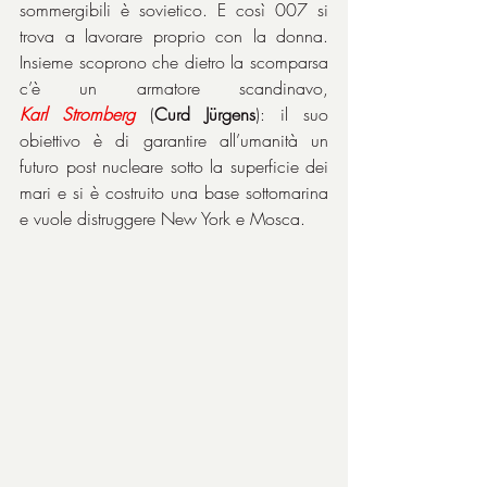
sommergibili è sovietico. E così 007 si 
trova a lavorare proprio con la donna. 
Insieme scoprono che dietro la scomparsa 
c’è un armatore scandinavo, 
Karl
Stromberg
 (
Curd Jürgens
): il suo 
obiettivo è di garantire all’umanità un 
futuro post nucleare sotto la superficie dei 
mari e si è costruito una base sottomarina 
e vuole distruggere New York e Mosca.