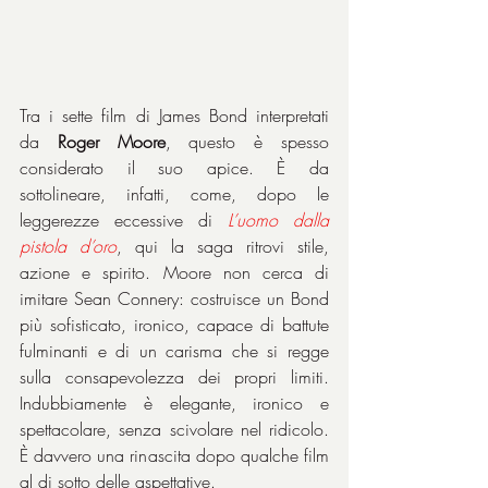
Tra i sette film di James Bond interpretati 
da 
Roger Moore
, questo è spesso 
considerato il suo apice. È da 
sottolineare, infatti, come, dopo le 
leggerezze eccessive di 
L’uomo dalla 
pistola d’oro
, qui la saga ritrovi stile, 
azione e spirito. Moore non cerca di 
imitare Sean Connery: costruisce un Bond 
più sofisticato, ironico, capace di battute 
fulminanti e di un carisma che si regge 
sulla consapevolezza dei propri limiti. 
Indubbiamente è elegante, ironico e 
spettacolare, senza scivolare nel ridicolo. 
È davvero una rinascita dopo qualche film 
al di sotto delle aspettative.