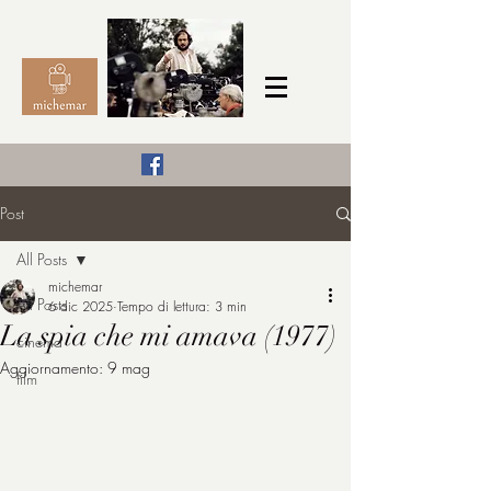
Il Cinema secondo me,
Post
michemar
All Posts
cinefilo da bambino
michemar
All Posts
6 dic 2025
Tempo di lettura: 3 min
La spia che mi amava (1977)
cinema
Aggiornamento:
9 mag
film