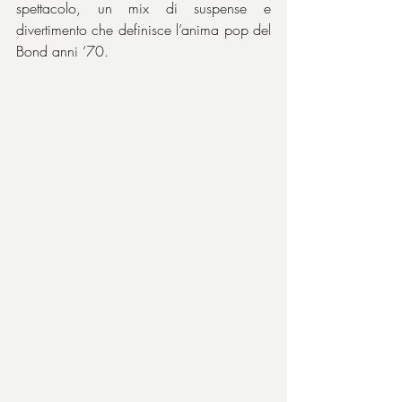
spettacolo, un mix di suspense e 
divertimento che definisce l’anima pop del 
Bond anni ‘70.