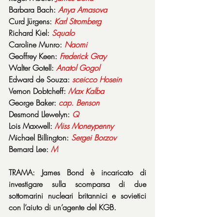
Barbara Bach: 
Anya
Amasova
Curd Jürgens: 
Karl
Stromberg
Richard Kiel: 
Squalo
Caroline Munro: 
Naomi
Geoffrey Keen: 
Frederick
Gray
Walter Gotell: 
Anatol
Gogol
Edward de Souza: 
sceicco
Hosein
Vernon Dobtcheff: 
Max
Kalba
George Baker: 
cap. Benson
Desmond Llewelyn: 
Q
Lois Maxwell: 
Miss
Moneypenny
Michael Billington: 
Sergei
Borzov
Bernard Lee: 
M
TRAMA: James Bond è incaricato di 
investigare sulla scomparsa di due 
sottomarini nucleari britannici e sovietici 
con l’aiuto di un’agente del KGB.