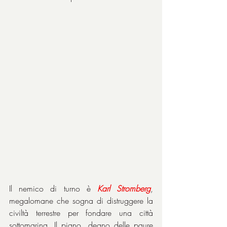
Il nemico di turno è 
Karl
Stromberg
, 
megalomane che sogna di distruggere la 
civiltà terrestre per fondare una città 
sottomarina. Il piano, degno delle paure 