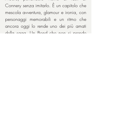
Connery senza imitarlo. È un capitolo che 
mescola avventura, glamour e ironia, con 
personaggi memorabili e un ritmo che 
ancora oggi lo rende uno dei più amati 
della saga. Un Bond che non si prende 
troppo sul serio, ma che sa ancora farci 
sognare.
Da notare che in totale l’attore, avendo 
recitato in ben sette film di 007, ha 
eguagliato Sean Connery come numero 
di apparizioni, ma è considerato il più 