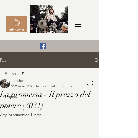
Il Cinema secondo me,
Post
michemar
All Posts
cinefilo da bambino
michemar
All Posts
26 nov 2022
Tempo di lettura: 6 min
La promessa - Il prezzo del
cinema
potere (2021)
film
Aggiornamento:
1 ago