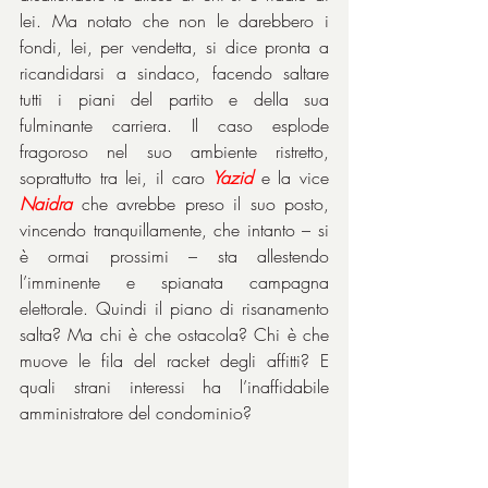
lei. Ma notato che non le darebbero i 
fondi, lei, per vendetta, si dice pronta a 
ricandidarsi a sindaco, facendo saltare 
tutti i piani del partito e della sua 
fulminante carriera. Il caso esplode 
fragoroso nel suo ambiente ristretto, 
soprattutto tra lei, il caro 
Yazid
 e la vice 
Naidra
 che avrebbe preso il suo posto, 
vincendo tranquillamente, che intanto – si 
è ormai prossimi – sta allestendo 
l’imminente e spianata campagna 
elettorale. Quindi il piano di risanamento 
salta? Ma chi è che ostacola? Chi è che 
muove le fila del racket degli affitti? E 
quali strani interessi ha l’inaffidabile 
amministratore del condominio?