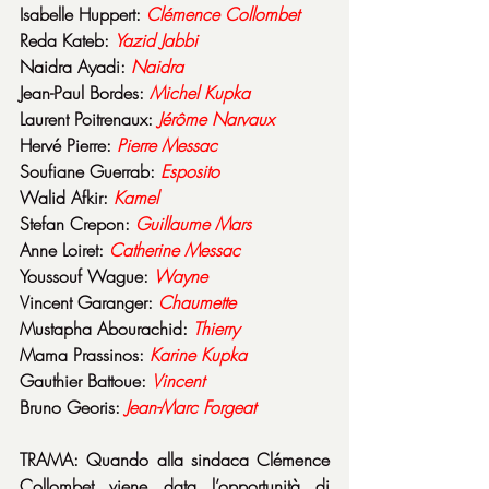
Isabelle Huppert: 
Clémence Collombet
Reda Kateb: 
Yazid Jabbi
Naidra Ayadi: 
Naidra
Jean-Paul Bordes: 
Michel Kupka
Laurent Poitrenaux: 
Jérôme Narvaux
Hervé Pierre: 
Pierre Messac
Soufiane Guerrab: 
Esposito
Walid Afkir: 
Kamel
Stefan Crepon: 
Guillaume Mars
Anne Loiret: 
Catherine Messac
Youssouf Wague: 
Wayne
Vincent Garanger: 
Chaumette
Mustapha Abourachid: 
Thierry
Mama Prassinos: 
Karine Kupka
Gauthier Battoue: 
Vincent
Bruno Georis: 
Jean-Marc Forgeat
TRAMA: Quando alla sindaca Clémence 
Collombet viene data l’opportunità di 