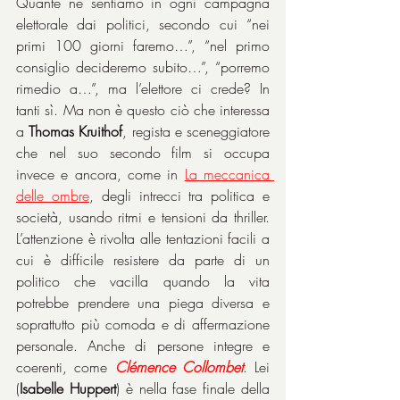
Quante ne sentiamo in ogni campagna 
elettorale dai politici, secondo cui “nei 
primi 100 giorni faremo…”, “nel primo 
consiglio decideremo subito…”, “porremo 
rimedio a…”, ma l’elettore ci crede? In 
tanti sì. Ma non è questo ciò che interessa 
a 
Thomas Kruithof
, regista e sceneggiatore 
che nel suo secondo film si occupa 
invece e ancora, come in 
La meccanica 
delle ombre
, degli intrecci tra politica e 
società, usando ritmi e tensioni da thriller. 
L’attenzione è rivolta alle tentazioni facili a 
cui è difficile resistere da parte di un 
politico che vacilla quando la vita 
potrebbe prendere una piega diversa e 
soprattutto più comoda e di affermazione 
personale. Anche di persone integre e 
coerenti, come 
Clémence Collombet
. Lei 
(
Isabelle Huppert
) è nella fase finale della 