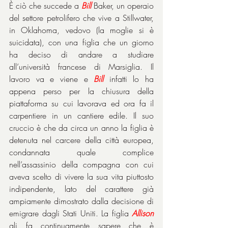
È ciò che succede a 
Bill
Baker, un operaio 
del settore petrolifero che vive a Stillwater, 
in Oklahoma, vedovo (la moglie si è 
suicidata), con una figlia che un giorno 
ha deciso di andare a studiare 
all’università francese di Marsiglia. Il 
lavoro va e viene e 
Bill
infatti lo ha 
appena perso per la chiusura della 
piattaforma su cui lavorava ed ora fa il 
carpentiere in un cantiere edile. Il suo 
cruccio è che da circa un anno la figlia è 
detenuta nel carcere della città europea, 
condannata quale complice 
nell’assassinio della compagna con cui 
aveva scelto di vivere la sua vita piuttosto 
indipendente, lato del carattere già 
ampiamente dimostrato dalla decisione di 
emigrare dagli Stati Uniti. La figlia 
Allison
gli fa continuamente sapere che è 