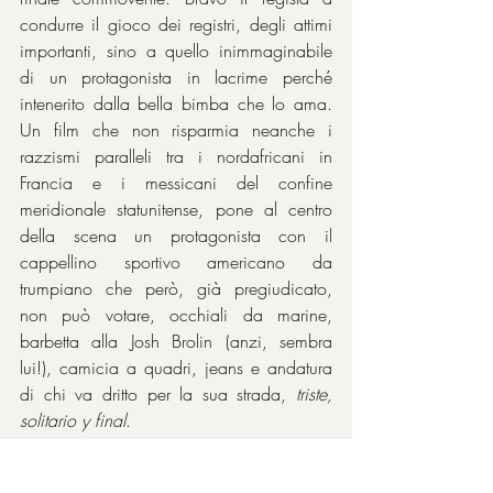
condurre il gioco dei registri, degli attimi 
importanti, sino a quello inimmaginabile 
di un protagonista in lacrime perché 
intenerito dalla bella bimba che lo ama. 
Un film che non risparmia neanche i 
razzismi paralleli tra i nordafricani in 
Francia e i messicani del confine 
meridionale statunitense, pone al centro 
della scena un protagonista con il 
cappellino sportivo americano da 
trumpiano che però, già pregiudicato, 
non può votare, occhiali da marine, 
barbetta alla Josh Brolin (anzi, sembra 
lui!), camicia a quadri, jeans e andatura 
di chi va dritto per la sua strada, 
triste, 
solitario y final
.