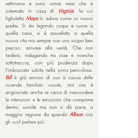
settimana e sono ormai mesi che è 
sistemato in casa di 
Virginie
, la cui 
figlioletta 
Maya
 lo adora come un nuovo 
padre. Si sta legando corpo e cuore a 
quella casa, si è assuefatto a quella 
nuova vita ma sempre con uno scopo ben 
preciso: arrivare alla verità. Che non 
tarderà, indagando tra risse e ricerche 
sottotraccia, con più prudenza dopo 
l’imboscata subita nella zona pericolosa. 
Bill
 è già serioso di suo a causa delle 
vicende familiari vissute, ma ora è 
angosciato anche se cerca di nascondere 
le intenzioni e le emozioni che comprime 
dentro, sorride ma non si dà pace, a 
maggior ragione da quando 
Allison
 non 
gli vuol parlare più.