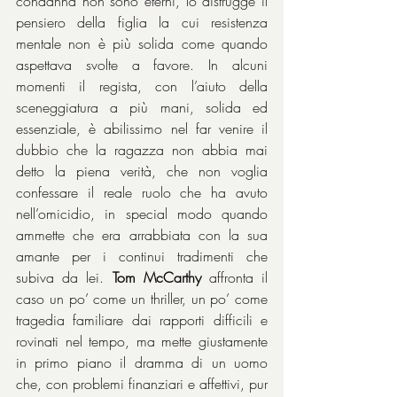
condanna non sono eterni, lo distrugge il 
pensiero della figlia la cui resistenza 
mentale non è più solida come quando 
aspettava svolte a favore. In alcuni 
momenti il regista, con l’aiuto della 
sceneggiatura a più mani, solida ed 
essenziale, è abilissimo nel far venire il 
dubbio che la ragazza non abbia mai 
detto la piena verità, che non voglia 
confessare il reale ruolo che ha avuto 
nell’omicidio, in special modo quando 
ammette che era arrabbiata con la sua 
amante per i continui tradimenti che 
subiva da lei. 
Tom McCarthy
 affronta il 
caso un po’ come un thriller, un po’ come 
tragedia familiare dai rapporti difficili e 
rovinati nel tempo, ma mette giustamente 
in primo piano il dramma di un uomo 
che, con problemi finanziari e affettivi, pur 