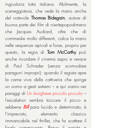
ingiustizia tutta italiana. Abilmente, la 
sceneggiatura, che vede la mano anche 
del notevole 
Thomas Bidegain
, autore di 
buona parte dei film di nientepopodimeno 
che Jacques Audiard, oltre che di 
commedie molto differenti, calca la mano 
nelle sequenze apicali e forse, proprio per 
questo, la regia di 
Tom McCarthy
 può 
anche ricordare il cinema aspro e verace 
di Paul Schrader (senza scomodare 
paragoni impropri): quando il regista apre 
la carne viva della cattiveria che spinge 
un uomo a gesti estremi – e qui siamo nei 
paraggi di 
Un borghese piccolo piccolo 
– 
l’escalation sembra toccare il picco e 
sebbene 
Bill
 paia lucido e determinato, è 
l’imprevisto, elemento classico 
immancabile nel thriller, che fa scattare il 
finale commovente. Bravo il regista a 