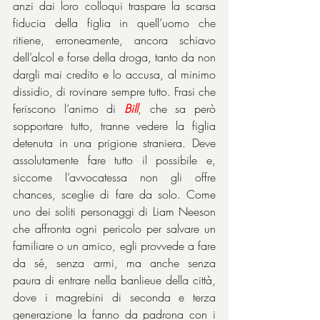
anzi dai loro colloqui traspare la scarsa 
fiducia della figlia in quell’uomo che 
ritiene, erroneamente, ancora schiavo 
dell’alcol e forse della droga, tanto da non 
dargli mai credito e lo accusa, al minimo 
dissidio, di rovinare sempre tutto. Frasi che 
feriscono l’animo di 
Bill
, che sa però 
sopportare tutto, tranne vedere la figlia 
detenuta in una prigione straniera. Deve 
assolutamente fare tutto il possibile e, 
siccome l’avvocatessa non gli offre 
chances, sceglie di fare da solo. Come 
uno dei soliti personaggi di Liam Neeson 
che affronta ogni pericolo per salvare un 
familiare o un amico, egli provvede a fare 
da sé, senza armi, ma anche senza 
paura di entrare nella banlieue della città, 
dove i magrebini di seconda e terza 
generazione la fanno da padrona con i 