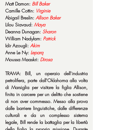
Matt Damon: 
Bill Baker
Camille Cottin: 
Virginie
Abigail Breslin: 
Allison Baker
Lilou Siavaud: 
Maya
Deanna Dunagan: 
Sharon
William Nadylam: 
Patrick
Idir Azougli: 
Akim
Anne Le Ny: 
Leparq
Moussa Maaskri: 
Dirosa
TRAMA: Bill, un operaio dell'industria 
petrolifera, parte dall'Oklahoma alla volta 
di Marsiglia per visitare la figlia Allison, 
finita in carcere per un delitto che sostiene 
di non aver commesso. Messo alla prova 
dalle barriere linguistiche, dalle differenze 
culturali e da un complesso sistema 
legale, Bill rende la battaglia per la libertà 
della figlia la propria missione. Durante 