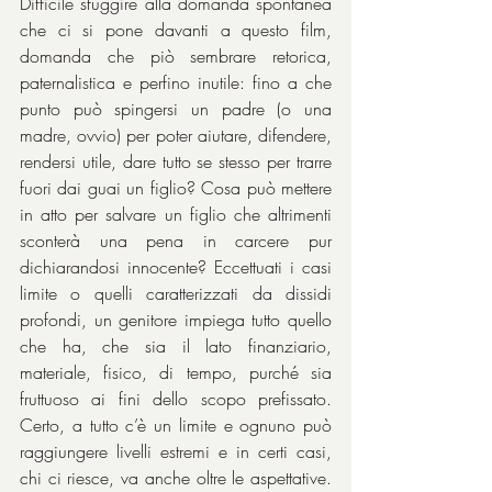
Difficile sfuggire alla domanda spontanea 
che ci si pone davanti a questo film, 
domanda che piò sembrare retorica, 
paternalistica e perfino inutile: fino a che 
punto può spingersi un padre (o una 
madre, ovvio) per poter aiutare, difendere, 
rendersi utile, dare tutto se stesso per trarre 
fuori dai guai un figlio? Cosa può mettere 
in atto per salvare un figlio che altrimenti 
sconterà una pena in carcere pur 
dichiarandosi innocente? Eccettuati i casi 
limite o quelli caratterizzati da dissidi 
profondi, un genitore impiega tutto quello 
che ha, che sia il lato finanziario, 
materiale, fisico, di tempo, purché sia 
fruttuoso ai fini dello scopo prefissato. 
Certo, a tutto c’è un limite e ognuno può 
raggiungere livelli estremi e in certi casi, 
chi ci riesce, va anche oltre le aspettative. 