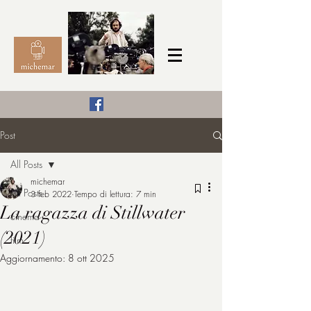
Il Cinema secondo me,
Post
michemar
All Posts
cinefilo da bambino
michemar
All Posts
3 feb 2022
Tempo di lettura: 7 min
La ragazza di Stillwater
cinema
(2021)
film
Aggiornamento:
8 ott 2025