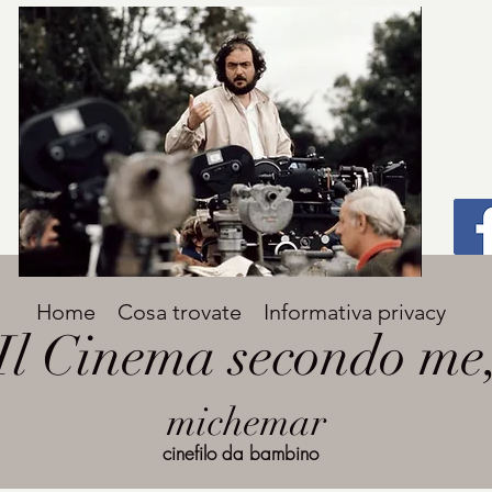
Titolo
Home
Cosa trovate
Informativa privacy
Avenir Light una delle font preferite dai
Il Cinema secondo me
designer. Facile da leggere, viene
grande
utilizzata per titoli e paragrafi.
michemar
cinefilo da bambino