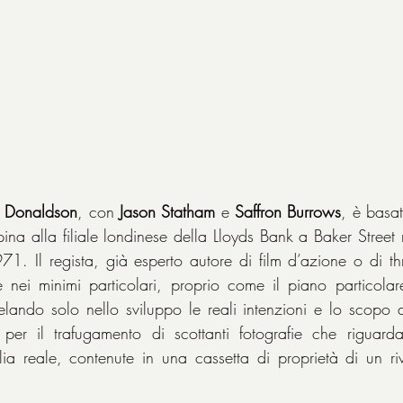
 Donaldson
, con 
Jason Statham
 e 
Saffron Burrows
, è basat
na alla filiale londinese della Lloyds Bank a Baker Street r
1. Il regista, già esperto autore di film d’azione o di thr
e nei minimi particolari, proprio come il piano particolar
elando solo nello sviluppo le reali intenzioni e lo scopo 
per il trafugamento di scottanti fotografie che riguardan