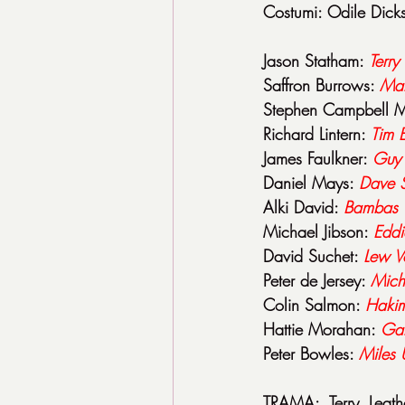
Costumi: Odile Dick
Jason Statham: 
Terry
Saffron Burrows: 
Mar
Stephen Campbell M
Richard Lintern: 
Tim E
James Faulkner: 
Guy 
Daniel Mays: 
Dave S
Alki David: 
Bambas
Michael Jibson: 
Eddi
David Suchet: 
Lew V
Peter de Jersey: 
Mich
Colin Salmon: 
Hakim
Hattie Morahan: 
Gal
Peter Bowles: 
Miles 
TRAMA: Terry Leathe