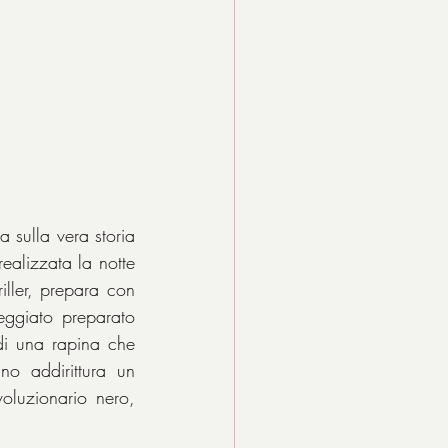
a sulla vera storia 
ealizzata la notte 
iller, prepara con 
eggiato preparato 
di una rapina che 
o addirittura un 
membro della famiglia reale, contenute in una cassetta di proprietà di un rivoluzionario nero, 