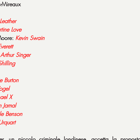
s-Mireaux
 Leather
tine Love
oore: 
Kevin Swain
verett
Arthur Singer
hilling
e Burton
ogel
ael
X
 Jamal
e Benson
Urquart
r, un piccolo criminale londinese, accetta la proposta 