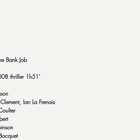
The Bank Job
08 thriller 1h51’
dson
Clement, Ian La Frenais
Coulter
bert
binson
Bocquet