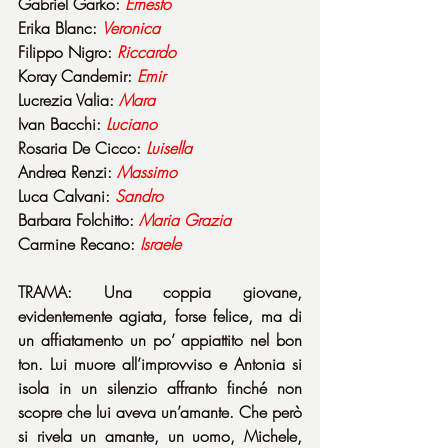
Gabriel Garko: 
Ernesto
Erika Blanc: 
Veronica
Filippo Nigro: 
Riccardo
Koray Candemir: 
Emir
Lucrezia Valia: 
Mara
Ivan Bacchi: 
Luciano
Rosaria De Cicco: 
Luisella
Andrea Renzi: 
Massimo
Luca Calvani: 
Sandro
Barbara Folchitto: 
Maria
Grazia
Carmine Recano: 
Israele
TRAMA: Una coppia giovane, 
evidentemente agiata, forse felice, ma di 
un affiatamento un po’ appiattito nel bon 
ton. Lui muore all’improvviso e Antonia si 
isola in un silenzio affranto finché non 
scopre che lui aveva un’amante. Che però 
si rivela un amante, un uomo, Michele, 