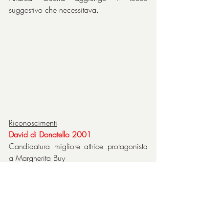
suggestivo che necessitava.
Riconoscimenti
David di Donatello 2001
Candidatura migliore attrice protagonista 
a Margherita Buy
Nastro d’argento 2001
Miglior produttore
Migliore soggetto
Migliore attrice protagonista Margherita 
Buy