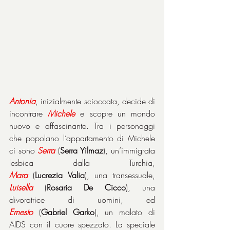
Antonia
, inizialmente scioccata, decide di 
incontrare 
Michele
 e scopre un mondo 
nuovo e affascinante. Tra i personaggi 
che popolano l’appartamento di Michele 
ci sono 
Serra
 (
Serra
Yilmaz
), un’immigrata 
lesbica dalla Turchia, 
Mara
 (
Lucrezia
Valia
), una transessuale, 
Luisella
 (
Rosaria
De
Cicco
), una 
divoratrice di uomini, ed 
Ernesto
 (
Gabriel
Garko
), un malato di 
AIDS con il cuore spezzato. La speciale 