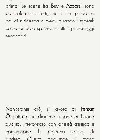
prima. Le scene tra 
Buy
 e 
Accorsi
 sono 
particolarmente forti, ma il film perde un 
po’ di nitidezza a metà, quando Ozpetek 
cerca di dare spazio a tutti i personaggi 
secondari.
Nonostante ciò, il lavoro di 
Ferzan
Özpetek
 è un dramma umano di buona 
qualità, interpretato con onestà artistica e 
convinzione. La colonna sonora di 
Andrea Guerra aggiunge il tocco 