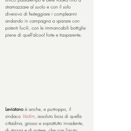
stramazzare al suolo e con il solo 
diversivo di festeggiare i compleanni 
andando in campagna a sparare con 
potenti fucili, con le immancabili bottiglie 
piene di quell’alcool forte e trasparente.
Leviatano
 è anche, e purtroppo, il 
sindaco 
Vadim
, assoluto boss di quella 
cittadina, grosso e soprattutto invadente, 
di stazza e di potere, che con l’aiuto 