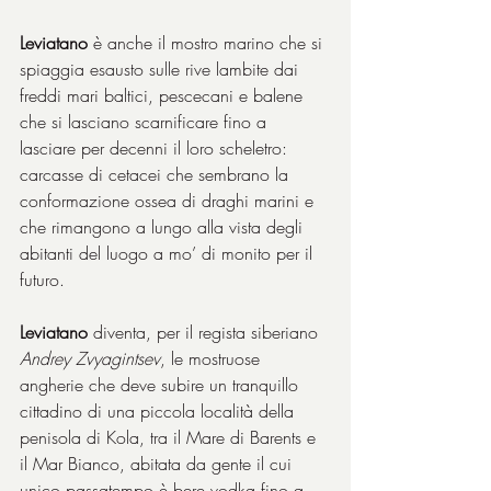
Leviatano
 è anche il mostro marino che si 
spiaggia esausto sulle rive lambite dai 
freddi mari baltici, pescecani e balene 
che si lasciano scarnificare fino a 
lasciare per decenni il loro scheletro: 
carcasse di cetacei che sembrano la 
conformazione ossea di draghi marini e 
che rimangono a lungo alla vista degli 
abitanti del luogo a mo’ di monito per il 
futuro.
Leviatano
 diventa, per il regista siberiano 
Andrey Zvyagintsev
, le mostruose 
angherie che deve subire un tranquillo 
cittadino di una piccola località della 
penisola di Kola, tra il Mare di Barents e 
il Mar Bianco, abitata da gente il cui 
unico passatempo è bere vodka fino a 