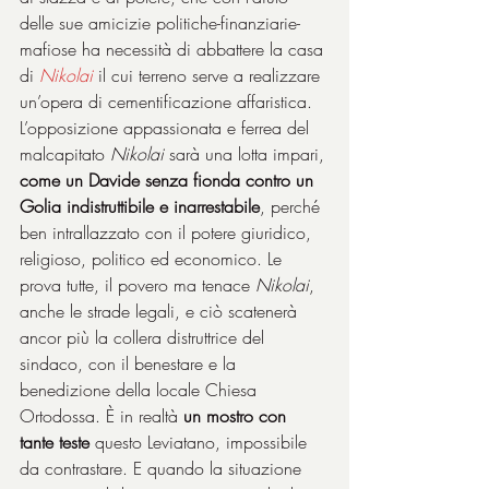
delle sue amicizie politiche-finanziarie-
mafiose ha necessità di abbattere la casa 
di 
Nikolai
il cui terreno serve a realizzare 
un’opera di cementificazione affaristica. 
L’opposizione appassionata e ferrea del 
malcapitato 
Nikolai
 sarà una lotta impari, 
come un Davide senza fionda contro un 
Golia indistruttibile e inarrestabile
, perché 
ben intrallazzato con il potere giuridico, 
religioso, politico ed economico. Le 
prova tutte, il povero ma tenace 
Nikolai
, 
anche le strade legali, e ciò scatenerà 
ancor più la collera distruttrice del 
sindaco, con il benestare e la 
benedizione della locale Chiesa 
Ortodossa. È in realtà 
un mostro con 
tante teste 
questo Leviatano, impossibile 
da contrastare. E quando la situazione 