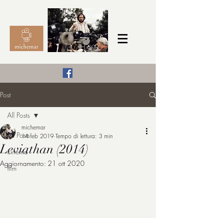
Il Cinema secondo me,
Post
michemar
All Posts
cinefilo da bambino
michemar
All Posts
14 feb 2019
Tempo di lettura: 3 min
Leviathan (2014)
cinema
Aggiornamento:
21 ott 2020
film