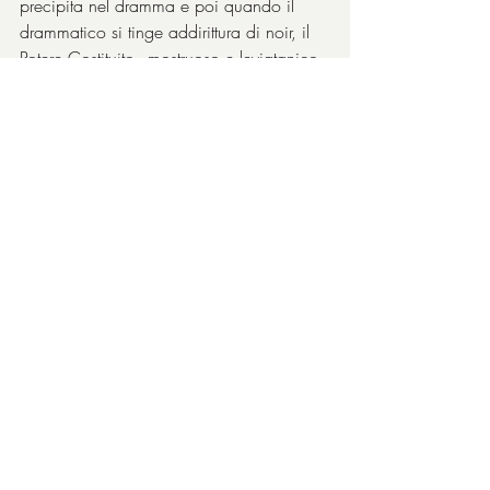
precipita nel dramma e poi quando il 
drammatico si tinge addirittura di noir, il 
Potere Costituito - mostruoso e leviatanico 
- mostrerà tutta la sua potenza e passerà 
sulle vittime e sulla loro casa come e con 
un bulldozer.
Aleksey Serebryakov, Vladimir 
Vdovichenkov, Roman Madyanov, 
l’affascinante Elena Lyadova
, attori noti in 
patria e sconosciuti qui da noi, sono 
veramente encomiabili, interpreti perfetti e 
navigati, bravissimi a renderci l’idea che 
voleva trasmettere l’ottimo regista 
Andrej 
Zvjagincev
 e cioè lo strapotere biblico 
dell’apparato politico russo (sovietico?), 
inamovibile come quelle carcasse di 
cetacei inquadrate più volte e immortalate 
significativamente nell’ultima sequenza, 