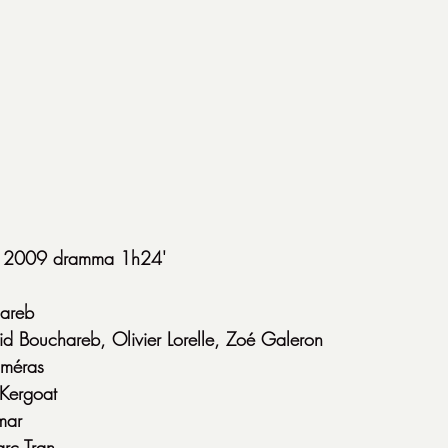
a 2009 dramma 1h24'
hareb
id Bouchareb, Olivier Lorelle, Zoé Galeron
lméras
Kergoat
mar
arc Tran