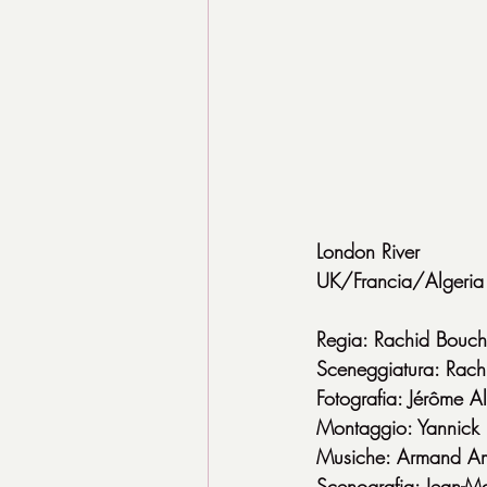
London River
UK/Francia/Algeri
Regia: Rachid Bouc
Sceneggiatura: Rach
Fotografia: Jérôme A
Montaggio: Yannick 
Musiche: Armand A
Scenografia: Jean-M