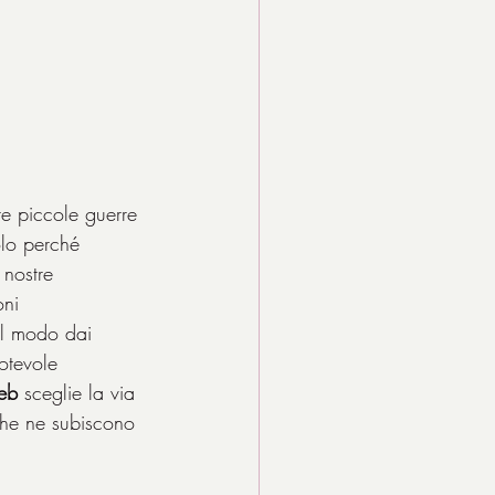
te piccole guerre 
olo perché 
 nostre 
ni 
al modo dai 
otevole 
eb
 sceglie la via 
che ne subiscono 