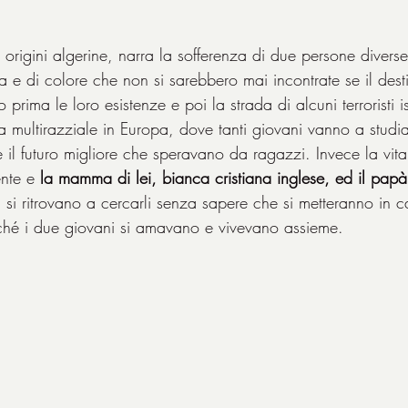
di origini algerine, narra la sofferenza di due persone diverse
ra e di colore che non si sarebbero mai incontrate se il destin
 prima le loro esistenze e poi la strada di alcuni terroristi 
a multirazziale in Europa, dove tanti giovani vanno a studi
 il futuro migliore che speravano da ragazzi. Invece la vita 
nte e 
la mamma di lei, bianca cristiana inglese, ed il papà 
, si ritrovano a cercarli senza sapere che si metteranno in 
rché i due giovani si amavano e vivevano assieme.