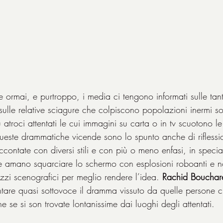
e ormai, e purtroppo, i media ci tengono informati sulle tan
ulle relative sciagure che colpiscono popolazioni inermi s
troci attentati le cui immagini su carta o in tv scuotono le
este drammatiche vicende sono lo spunto anche di riflessio
ccontate con diversi stili e con più o meno enfasi, in speci
he amano squarciare lo schermo con esplosioni roboanti e n
zi scenografici per meglio rendere l’idea. 
Rachid Bouchar
ontare quasi sottovoce il dramma vissuto da quelle persone 
se si son trovate lontanissime dai luoghi degli attentati.