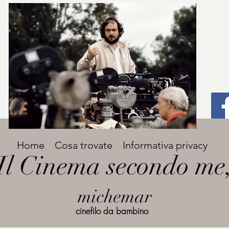
Titolo
Home
Cosa trovate
Informativa privacy
Avenir Light una delle font preferite dai
Il Cinema secondo me
designer. Facile da leggere, viene
grande
utilizzata per titoli e paragrafi.
michemar
cinefilo da bambino