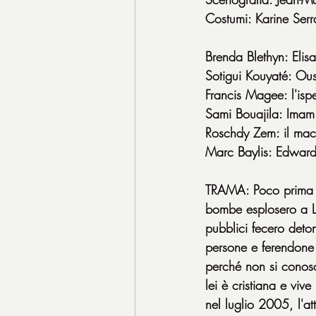
Costumi: Karine Ser
Brenda Blethyn: Elis
Sotigui Kouyaté: O
Francis Magee: l'ispe
Sami Bouajila: Imam
Roschdy Zem: il mac
Marc Baylis: Edwar
TRAMA: Poco prima d
bombe esplosero a Lo
pubblici fecero deto
persone e ferendon
perché non si conosc
lei è cristiana e viv
nel luglio 2005, l'at