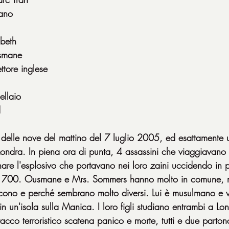
rano
abeth
usmane
ttore inglese
ellaio
d
elle nove del mattino del 7 luglio 2005, ed esattamente 
ndra. In piena ora di punta, 4 assassini che viaggiavano 
nare l'esplosivo che portavano nei loro zaini uccidendo in 
e 700. Ousmane e Mrs. Sommers hanno molto in comune, 
ono e perché sembrano molto diversi. Lui è musulmano e vi
e in un'isola sulla Manica. I loro figli studiano entrambi a L
tacco terroristico scatena panico e morte, tutti e due parton