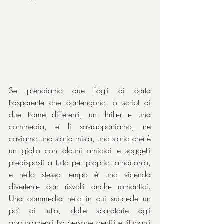
Se prendiamo due fogli di carta 
trasparente che contengono lo script di 
due trame differenti, un thriller e una 
commedia, e li sovrapponiamo, ne 
caviamo una storia mista, una storia che è 
un giallo con alcuni omicidi e soggetti 
predisposti a tutto per proprio tornaconto, 
e nello stesso tempo è una vicenda 
divertente con risvolti anche romantici. 
Una commedia nera in cui succede un 
po’ di tutto, dalle sparatorie agli 
appuntamenti tra persone gentili e titubanti 