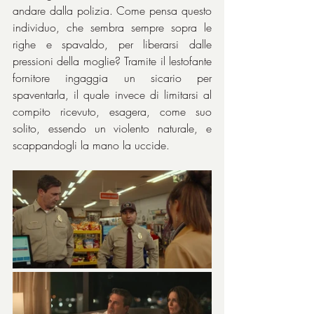
andare dalla polizia. Come pensa questo 
individuo, che sembra sempre sopra le 
righe e spavaldo, per liberarsi dalle 
pressioni della moglie? Tramite il lestofante 
fornitore ingaggia un sicario per 
spaventarla, il quale invece di limitarsi al 
compito ricevuto, esagera, come suo 
solito, essendo un violento naturale, e 
scappandogli la mano la uccide.