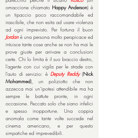
parecchio perché il sicario 
Kosco
 (un 
omaccione chiamato 
Happy Anderson
) è 
un tipaccio poco raccomandabile ed 
irascibile, che non esita ad usare violenza 
ad ogni imprevisto. Per fortuna il buon 
Jordan
 è una persona molto perspicace ed 
intuisce tante cose anche se non ha mai le 
prove giuste per arrivare a conclusioni 
certe. Chi lo limita è il suo braccio destro, 
l’agente con cui vigila per le strade con 
l’auto di servizio: è 
Deputy Reddy
 (
Nick 
Mohammed
), un poliziotto che non 
azzecca mai un’ipotesi attendibile ma ha 
sempre le battute pronte, in ogni 
occasione. Peccato solo che siano infelici 
e spesso inopportune. Una coppia 
anomala come tante volte succede nel 
cinema americano, e per questo 
simpatiche ed imprevedibili.