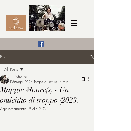
Il Cinema secondo me,
Post
michemar
All Posts
cinefilo da bambino
michemar
All Posts
16 apr 2024
Tempo di lettura: 4 min
Maggie Moore(s) - Un
cinema
omicidio di troppo (2023)
film
Aggiornamento:
9 dic 2025