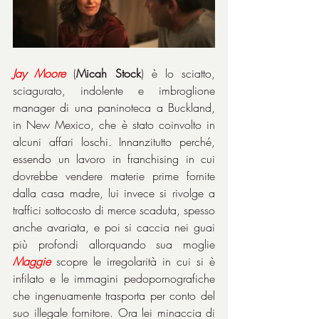
Jay Moore
 (
Micah Stock
) è lo sciatto, 
sciagurato, indolente e imbroglione 
manager di una paninoteca a Buckland, 
in New Mexico, che è stato coinvolto in 
alcuni affari loschi. Innanzitutto perché, 
essendo un lavoro in franchising in cui 
dovrebbe vendere materie prime fornite 
dalla casa madre, lui invece si rivolge a 
traffici sottocosto di merce scaduta, spesso 
anche avariata, e poi si caccia nei guai 
più profondi allorquando sua moglie 
Maggie
 scopre le irregolarità in cui si è 
infilato e le immagini pedopornografiche 
che ingenuamente trasporta per conto del 
suo illegale fornitore. Ora lei minaccia di 