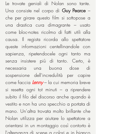
Le trovate geniali di Nolan sono tante. 
Una consiste nel corpo di 
Guy Pearce
 – 
che per girare questo film si sottopose a 
una drastica cura dimagrante – usato 
come bloc-notes ricolmo di fatti utili alla 
causa. Il regista ricorda allo spettatore 
queste informazioni centellinandole con 
sapienza, ripetendocele ogni tanto ma 
senza insistere più di tanto. Certo, è 
necessaria una buona dose di 
sospensione dell'incredulità per capire 
come faccia 
Lenny
– la cui memoria breve 
si resetta ogni tot minuti – a riprendere 
subito il filo del discorso anche quando è 
vestito e non ha uno specchio a portata di 
mano. Un'altra trovata molto brillante che 
Nolan utilizza per aiutare lo spettatore a 
orientarsi in un montaggio così contorto è 
l'alternanza di scene a colori e in bianco 