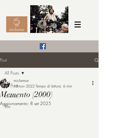
Il Cinema secondo me,
Post
michemar
All Posts
cinefilo da bambino
michemar
All Posts
13 nov 2022
Tempo di lettura: 6 min
Memento (2000)
cinema
Aggiornamento:
8 set 2025
film