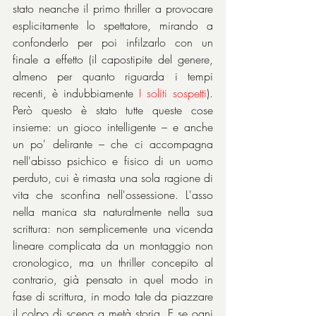
stato neanche il primo thriller a provocare 
esplicitamente lo spettatore, mirando a 
confonderlo per poi infilzarlo con un 
finale a effetto (il capostipite del genere, 
almeno per quanto riguarda i tempi 
recenti, è indubbiamente 
I soliti sospetti
). 
Però questo è stato tutte queste cose 
insieme: un gioco intelligente – e anche 
un po' delirante – che ci accompagna 
nell'abisso psichico e fisico di un uomo 
perduto, cui è rimasta una sola ragione di 
vita che sconfina nell'ossessione. L'asso 
nella manica sta naturalmente nella sua 
scrittura: non semplicemente una vicenda 
lineare complicata da un montaggio non 
cronologico, ma un thriller concepito al 
contrario, già pensato in quel modo in 
fase di scrittura, in modo tale da piazzare 
il colpo di scena a metà storia. E se ogni 