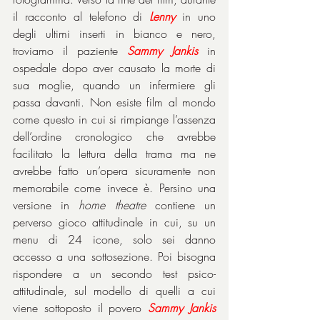
il racconto al telefono di 
Lenny
 in uno 
degli ultimi inserti in bianco e nero, 
troviamo il paziente 
Sammy Jankis
 in 
ospedale dopo aver causato la morte di 
sua moglie, quando un infermiere gli 
passa davanti. Non esiste film al mondo 
come questo in cui si rimpiange l’assenza 
dell’ordine cronologico che avrebbe 
facilitato la lettura della trama ma ne 
avrebbe fatto un’opera sicuramente non 
memorabile come invece è. Persino una 
versione in 
home theatre
 contiene un 
perverso gioco attitudinale in cui, su un 
menu di 24 icone, solo sei danno 
accesso a una sottosezione. Poi bisogna 
rispondere a un secondo test psico-
attitudinale, sul modello di quelli a cui 
viene sottoposto il povero 
Sammy Jankis