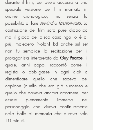
durante il film, per avere accesso a una 
speciale versione del film montata in 
ordine cronologico, ma senza la 
possibilità di fare 
rewind
 o 
fast-forward
. La 
costruzione del film sarà pure diabolica 
ma il gioco del disco casalingo lo è di 
più, maledetto Nolan! Ed anche sul set 
non fu semplice la recitazione per il 
protagonista interpretato da 
Guy Pearce
, il 
quale, anni dopo, raccontò come il 
regista lo obbligasse in ogni ciak a 
dimenticare quello che sapeva del 
copione (quello che era già successo e 
quello che doveva ancora accadere) per 
essere pienamente immerso nel 
personaggio che viveva continuamente 
nella bolla di memoria che durava solo 
10 minuti.