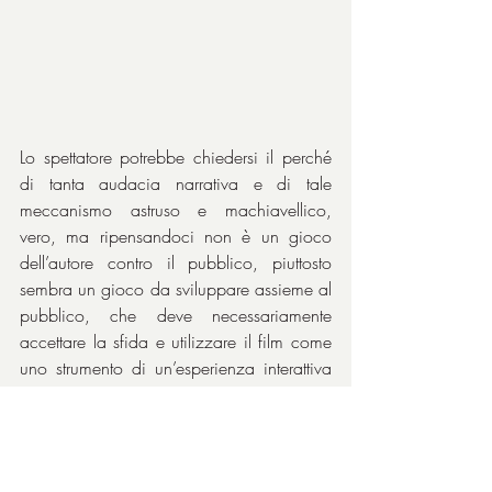
Lo spettatore potrebbe chiedersi il perché 
di tanta audacia narrativa e di tale 
meccanismo astruso e machiavellico, 
vero, ma ripensandoci non è un gioco 
dell’autore contro il pubblico, piuttosto 
sembra un gioco da sviluppare assieme al 
pubblico, che deve necessariamente 
accettare la sfida e utilizzare il film come 
uno strumento di un’esperienza interattiva 
e giungere così alla conclusione – non 
della trama, è solo un mezzo - della prova 
indiscutibile della tesi di fondo: cioè che il 
vero è un’illusione, che la mente è 