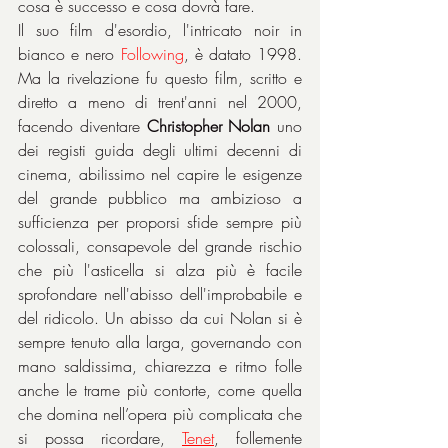
cosa è successo e cosa dovrà fare.
Il suo film d'esordio, l'intricato noir in 
bianco e nero 
Following
, è datato 1998. 
Ma la rivelazione fu questo film, scritto e 
diretto a meno di trent'anni nel 2000, 
facendo diventare 
Christopher Nolan
 uno 
dei registi guida degli ultimi decenni di 
cinema, abilissimo nel capire le esigenze 
del grande pubblico ma ambizioso a 
sufficienza per proporsi sfide sempre più 
colossali, consapevole del grande rischio 
che più l'asticella si alza più è facile 
sprofondare nell'abisso dell'improbabile e 
del ridicolo. Un abisso da cui Nolan si è 
sempre tenuto alla larga, governando con 
mano saldissima, chiarezza e ritmo folle 
anche le trame più contorte, come quella 
che domina nell’opera più complicata che 
si possa ricordare, 
Tenet
, follemente 