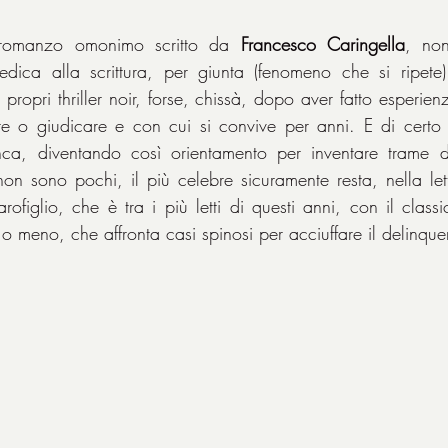
al romanzo omonimo scritto da 
Francesco Caringella
, non
edica alla scrittura, per giunta (fenomeno che si ripete)
 propri thriller noir, forse, chissà, dopo aver fatto esperienz
e o giudicare e con cui si convive per anni. E di certo l
a, diventando così orientamento per inventare trame di 
n sono pochi, il più celebre sicuramente resta, nella lette
ofiglio, che è tra i più letti di questi anni, con il class
o meno, che affronta casi spinosi per acciuffare il delinque