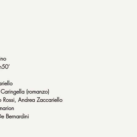
ino
1h50’
riello
 Caringella (romanzo)
 Rossi, Andrea Zaccariello
marion
e Bernardini