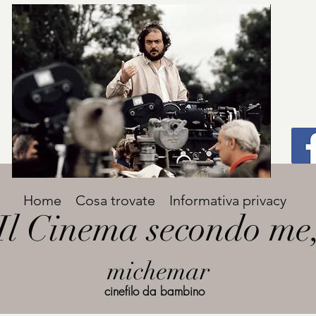
Titolo
Home
Cosa trovate
Informativa privacy
Avenir Light una delle font preferite dai
Il Cinema secondo me
designer. Facile da leggere, viene
grande
utilizzata per titoli e paragrafi.
michemar
cinefilo da bambino