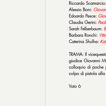
Riccardo Scamarcio:
Alessio Boni: 
Giovan
Edoardo Pesce: 
Gior
Claudia Gerini: 
Paol
Sarah Felberbaum: 
B
Barbara Ronchi: 
Vitt
Caterina Shulha: 
Kat
TRAMA: Il vicequesto
giudice Giovanni M
colloquio di poche p
colpo di pistola alla 
Voto 6