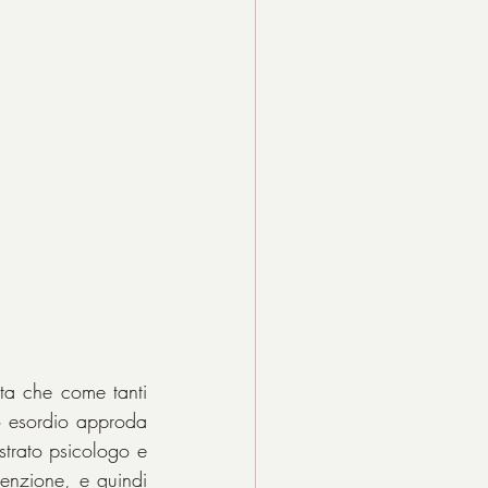
sta che come tanti 
o esordio approda 
trato psicologo e 
enzione, e quindi 