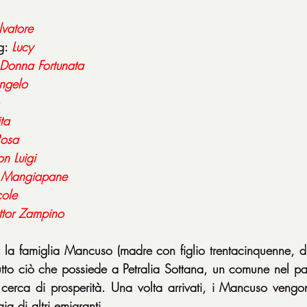
lvatore
g: 
Lucy
Donna Fortunata
ngelo
ita
osa
n Luigi
 
Mangiapane
cole
ttor Zampino
la famiglia Mancuso (madre con figlio trentacinquenne, due 
utto ciò che possiede a Petralia Sottana, un comune nel pal
in cerca di prosperità. Una volta arrivati, i Mancuso vengo
aia di altri emigranti.