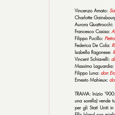
Vincenzo Amato: 
Sa
Charlotte Gainsbour
Aurora Quattrocchi: 
Francesco Casisa: 
A
Filippo Pucillo: 
Pietro
Federica De Cola: 
R
Isabella Ragonese: 
R
Vincent Schiavelli: 
do
Massimo Laguardia:
Filippo Luna: 
don Er
Ernesto Mahieux: 
do
TRAMA: Inizio '900: 
una sorella) vende t
per gli Stati Uniti 
Ellis Island con migli