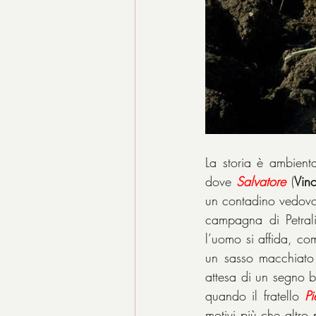
La storia è ambientat
dove 
Salvatore
 (
Vin
un contadino vedovo,
campagna di Petrali
l’uomo si affida, co
un sasso macchiato 
attesa di un segno b
quando il fratello 
Pi
motivi più che altro 