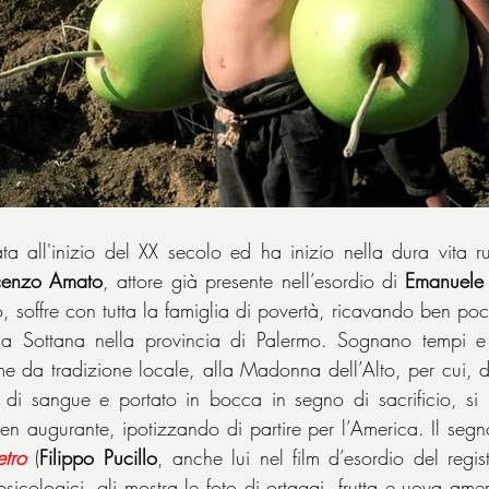
a all'inizio del XX secolo ed ha inizio nella dura vita rur
cenzo Amato
, attore già presente nell’esordio di 
Emanuele 
 soffre con tutta la famiglia di povertà, ricavando ben poco
a Sottana nella provincia di Palermo. Sognano tempi e l
me da tradizione locale, alla Madonna dell’Alto, per cui, do
di sangue e portato in bocca in segno di sacrificio, si m
en augurante, ipotizzando di partire per l’America. Il segn
etro
 (
Filippo Pucillo
, anche lui nel film d’esordio del regis
psicologici, gli mostra le foto di ortaggi, frutta e uova ame