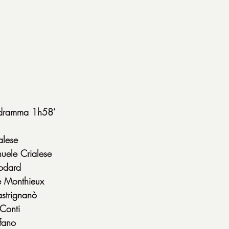
6 dramma 1h58’
alese
uele Crialese
odard
e Monthieux
strignanò
Conti
fano