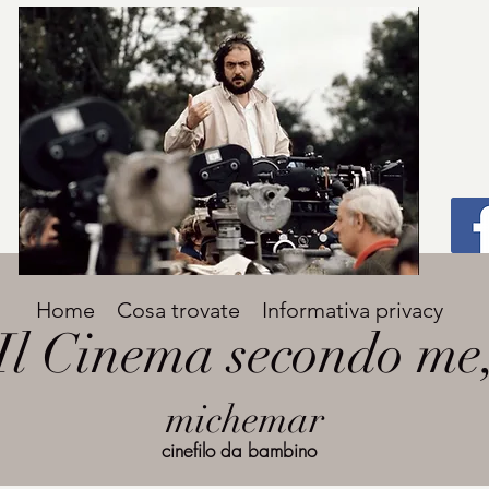
Titolo
Home
Cosa trovate
Informativa privacy
Avenir Light una delle font preferite dai
Il Cinema secondo me
designer. Facile da leggere, viene
grande
utilizzata per titoli e paragrafi.
michemar
cinefilo da bambino