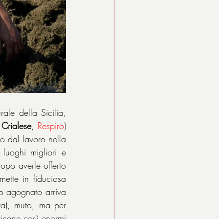
ale della Sicilia, 
Crialese
, 
Respiro
) 
 dal lavoro nella 
uoghi migliori e 
po averle offerto 
ette in fiduciosa 
o agognato arriva 
ta), muto, ma per 
ricane così enormi 