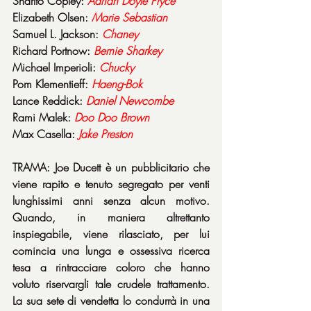
Sharlto Copley: 
Adrian Doyle Pryce
Elizabeth Olsen: 
Marie Sebastian
Samuel L. Jackson: 
Chaney
Richard Portnow: 
Bernie Sharkey
Michael Imperioli: 
Chucky
Pom Klementieff: 
Haeng-Bok
Lance Reddick: 
Daniel Newcombe
Rami Malek: 
Doo Doo Brown
Max Casella: 
Jake Preston
TRAMA: Joe Ducett è un pubblicitario che 
viene rapito e tenuto segregato per venti 
lunghissimi anni senza alcun motivo. 
Quando, in maniera altrettanto 
inspiegabile, viene rilasciato, per lui 
comincia una lunga e ossessiva ricerca 
tesa a rintracciare coloro che hanno 
voluto riservargli tale crudele trattamento. 
La sua sete di vendetta lo condurrà in una 