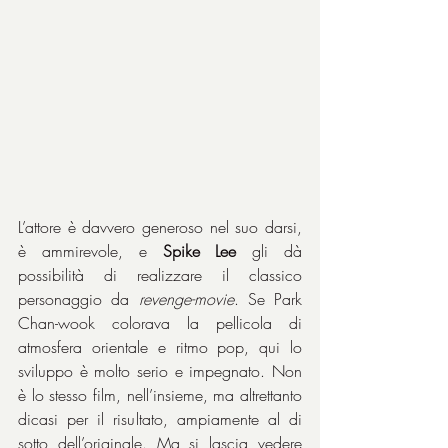
L’attore è davvero generoso nel suo darsi, 
è ammirevole, e 
Spike Lee
 gli dà 
possibilità di realizzare il classico 
personaggio da 
revenge-movie
. Se Park 
Chan-wook colorava la pellicola di 
atmosfera orientale e ritmo pop, qui lo 
sviluppo è molto serio e impegnato. Non 
è lo stesso film, nell’insieme, ma altrettanto 
dicasi per il risultato, ampiamente al di 
sotto dell’originale. Ma si lascia vedere 