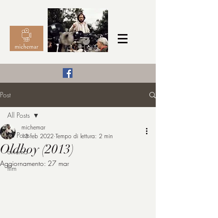
Il Cinema secondo me,
Post
michemar
All Posts
cinefilo da bambino
michemar
All Posts
13 feb 2022
Tempo di lettura: 2 min
Oldboy (2013)
cinema
Aggiornamento:
27 mar
film