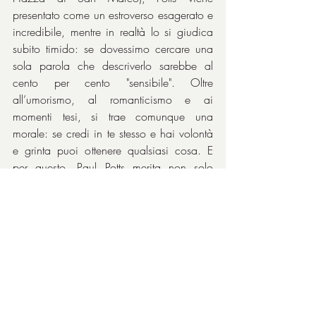
presentato come un estroverso esagerato e 
incredibile, mentre in realtà lo si giudica 
subito timido: se dovessimo cercare una 
sola parola che descriverlo sarebbe al 
cento per cento "sensibile". Oltre 
all’umorismo, al romanticismo e ai 
momenti tesi, si trae comunque una 
morale: se credi in te stesso e hai volontà 
e grinta puoi ottenere qualsiasi cosa. E 
per questo, Paul Potts merita non solo 
ammirazione.
Il regista 
David Frankel
 (
Il diavolo veste 
Prada
, 
Il matrimonio che vorrei
) sempre a 
metà tra commedia e dramma brillante) se 
la cava con mestiere.