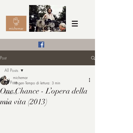
Il Cinema secondo me,
Post
michemar
All Posts
cinefilo da bambino
michemar
All Posts
18 gen
Tempo di lettura: 3 min
One Chance - L’opera della
cinema
mia vita (2013)
film