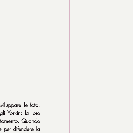
luppare le foto. 
i Yorkin: la loro 
artamento. Quando 
e per difendere la 