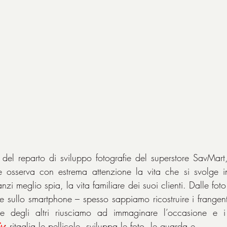
 del reparto di sviluppo fotografie del superstore SavMart
e osserva con estrema attenzione la vita che si svolge i
nzi meglio spia, la vita familiare dei suoi clienti. Dalle foto
 sullo smartphone – spesso sappiamo ricostruire i frangenti 
e degli altri riusciamo ad immaginare l’occasione e i 
y
: ritaglia le pellicole, sviluppa le foto, le guarda e…