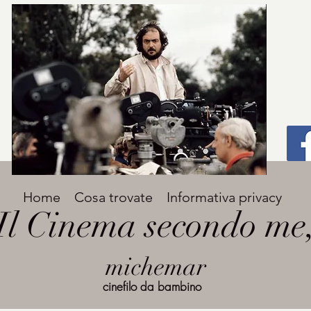
Titolo
Home
Cosa trovate
Informativa privacy
Avenir Light una delle font preferite dai
Il Cinema secondo me
designer. Facile da leggere, viene
grande
utilizzata per titoli e paragrafi.
michemar
cinefilo da bambino