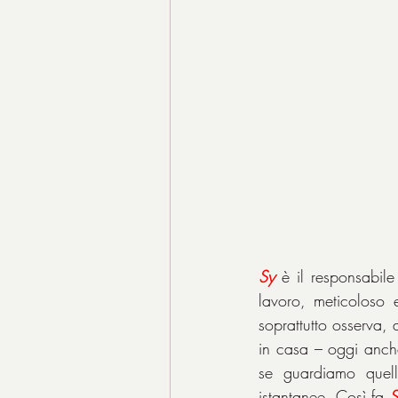
Sy
 è il responsabile
lavoro, meticoloso 
soprattutto osserva, a
in casa – oggi anche
se guardiamo quell
istantanee. Così fa 
S