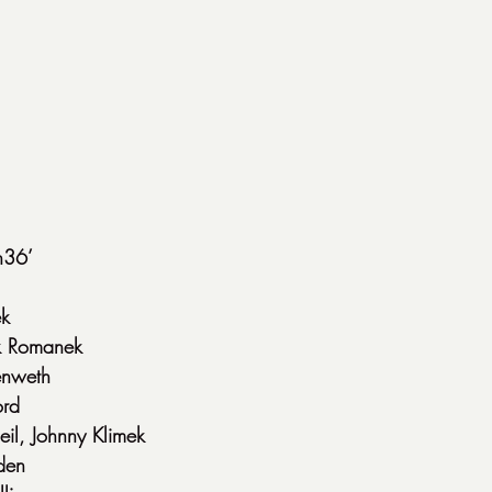
h36’
ek
k Romanek
nenweth
ord
il, Johnny Klimek
den