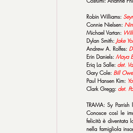
Costumi: Arianne Phil
Robin Williams: 
Seym
Connie Nielsen: 
Nin
Michael Vartan: 
Will
Dylan Smith: 
Jake Yo
Andrew A. Rolfes: 
D
Erin Daniels: 
Maya B
Eriq La Salle: 
det. V
Gary Cole: 
Bill Owe
Paul Hansen Kim: 
Yo
Clark Gregg: 
det. P
TRAMA: Sy Parrish l
Conosce così le imma
felicità è diventata
nella famigliola inso