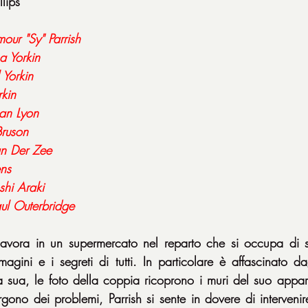
lips
our "Sy" Parrish
a Yorkin
 Yorkin
rkin
an Lyon
ruson
an Der Zee
ns
shi Araki
aul Outerbridge
avora in un supermercato nel reparto che si occupa di svi
gini e i segreti di tutti. In particolare è affascinato dagl
 la sua, le foto della coppia ricoprono i muri del suo app
rgono dei problemi, Parrish si sente in dovere di intervenir