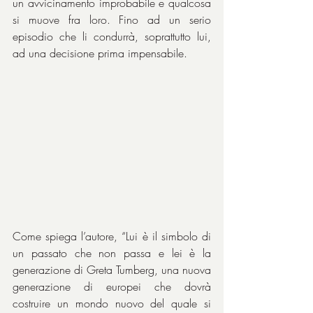
un avvicinamento improbabile e qualcosa 
si muove fra loro. Fino ad un serio 
episodio che li condurrà, soprattutto lui, 
ad una decisione prima impensabile.
Come spiega l’autore, “Lui è il simbolo di 
un passato che non passa e lei è la 
generazione di Greta Tumberg, una nuova 
generazione di europei che dovrà 
costruire un mondo nuovo del quale si 