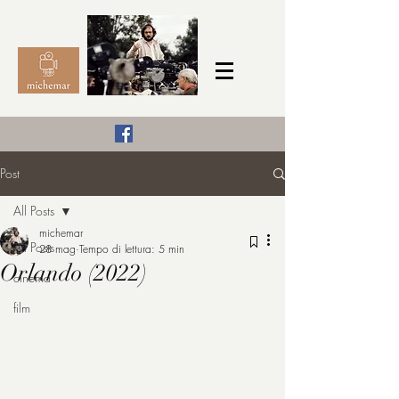
Il Cinema secondo me,
Post
michemar
All Posts
cinefilo da bambino
michemar
All Posts
28 mag
Tempo di lettura: 5 min
Orlando (2022)
cinema
film