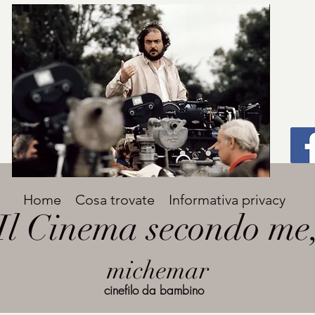
Titolo
Home
Cosa trovate
Informativa privacy
Avenir Light una delle font preferite dai
Il Cinema secondo me
designer. Facile da leggere, viene
grande
utilizzata per titoli e paragrafi.
michemar
cinefilo da bambino