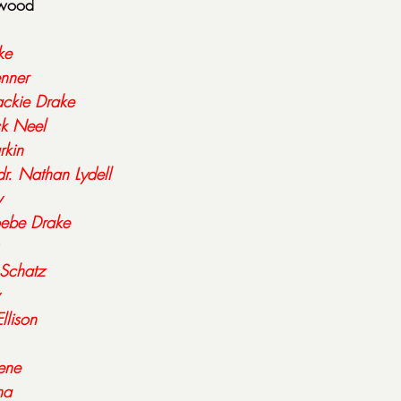
twood
ke
enner
ackie Drake
ck Neel
rkin
dr. Nathan Lydell
y
ebe Drake
Schatz
llison
ene
na