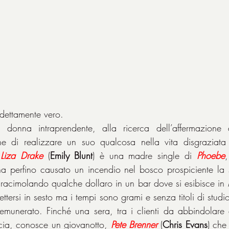
edettamente vero.
donna intraprendente, alla ricerca dell’affermazione d
 di realizzare un suo qualcosa nella vita disgraziata
 
Liza Drake
 (
Emily Blunt
) è una madre single di 
Phoebe
,
 (ha perfino causato un incendio nel bosco prospiciente la s
 racimolando qualche dollaro in un bar dove si esibisce in 
ttersi in sesto ma i tempi sono grami e senza titoli di studio 
emunerato. Finché una sera, tra i clienti da abbindolare 
ia, conosce un giovanotto, 
Pete Brenner
 (
Chris Evans
) che