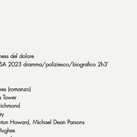
iness del dolore
/USA 2023 dramma/poliziesco/biografico 2h3’
hes (romanzo)
s Tower
Richmond
ay
ton Howard, Michael Dean Parsons
Hughes