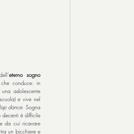
ell’
eterno sogno 
 che conduce: in 
 una adolescente 
cuola) e vive nel 
lap dance
. Sogna 
decenti è difficile 
e da cui ricavare 
 tra un bicchiere e 