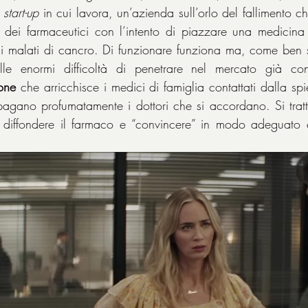
 
start-up
 in cui lavora, un’azienda sull’orlo del fallimento c
dei farmaceutici con l’intento di piazzare una medicina c
ai malati di cancro. Di funzionare funziona ma, come ben si
lle enormi difficoltà di penetrare nel mercato già con
one
 che arricchisce i medici di famiglia contattati dalla sp
pagano profumatamente i dottori che si accordano. Si tratta
l diffondere il farmaco e “convincere” in modo adeguato e