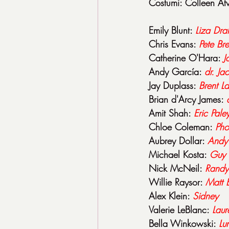
Costumi: Colleen A
Emily Blunt: 
Liza Dra
Chris Evans: 
Pete Br
Catherine O'Hara: 
J
Andy García: 
dr. Ja
Jay Duplass: 
Brent La
Brian d'Arcy James: 
Amit Shah: 
Eric Pale
Chloe Coleman: 
Pho
Aubrey Dollar: 
Andy
Michael Kosta: 
Guy 
Nick McNeil: 
Randy
Willie Raysor: 
Matt E
Alex Klein: 
Sidney
Valerie LeBlanc: 
Laur
Bella Winkowski: 
Lu