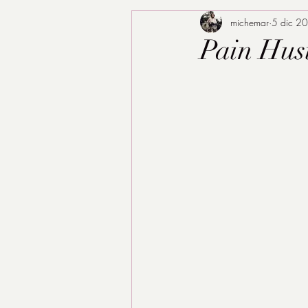
michemar
5 dic 2
Pain Hust