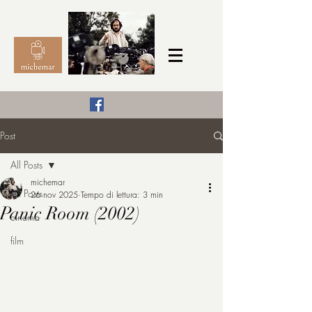
Il Cinema secondo me,
Post
michemar
All Posts
cinefilo da bambino
michemar
All Posts
26 nov 2025
Tempo di lettura: 3 min
Panic Room (2002)
cinema
film