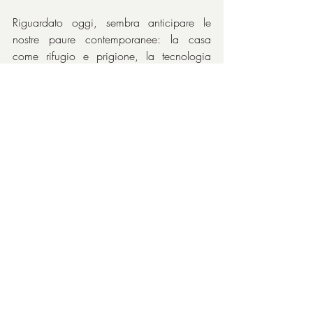
Riguardato oggi, sembra anticipare le 
nostre paure contemporanee: la casa 
come rifugio e prigione, la tecnologia 
come strumento di controllo, la paranoia 
della sicurezza domestica. È un film che 
parla di isolamento e sorveglianza, temi 
che risuonano ancora più forti nell’era 
post-pandemica. E non solo, basterebbe 
riconsiderarlo anche con le paure sociali 
che sono diventate temi politici di forte 
rilevanza.