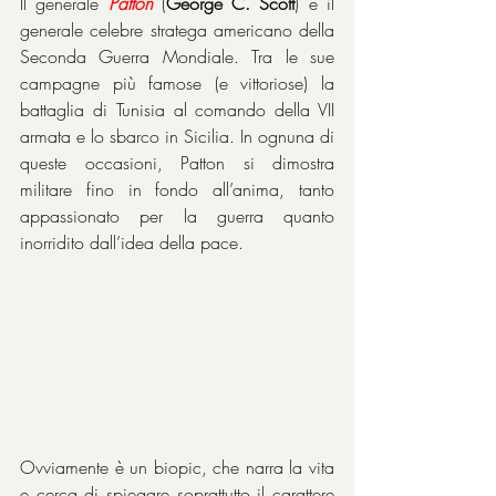
Il generale 
Patton
 (
George C. Scott
) è il 
generale celebre stratega americano della 
Seconda Guerra Mondiale. Tra le sue 
campagne più famose (e vittoriose) la 
battaglia di Tunisia al comando della VII 
armata e lo sbarco in Sicilia. In ognuna di 
queste occasioni, Patton si dimostra 
militare fino in fondo all’anima, tanto 
appassionato per la guerra quanto 
inorridito dall’idea della pace.
Ovviamente è un biopic, che narra la vita 
e cerca di spiegare soprattutto il carattere 