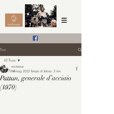
Il Cinema secondo me,
Post
michemar
All Posts
cinefilo da bambino
michemar
All Posts
14 mag 2025
Tempo di lettura: 3 min
Patton, generale d’acciaio
cinema
(1970)
film