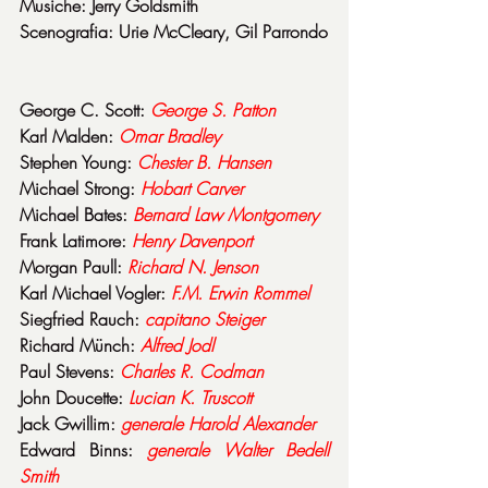
Musiche: Jerry Goldsmith
Scenografia: Urie McCleary, Gil Parrondo
George C. Scott: 
George S. Patton
Karl Malden: 
Omar
Bradley
Stephen Young: 
Chester B. Hansen
Michael Strong: 
Hobart
Carver
Michael Bates: 
Bernard
Law
Montgomery
Frank Latimore: 
Henry
Davenport
Morgan Paull: 
Richard N. Jenson
Karl Michael Vogler: 
F.M. Erwin Rommel
Siegfried Rauch: 
capitano
Steiger
Richard Münch: 
Alfred
Jodl
Paul Stevens: 
Charles R. Codman
John Doucette: 
Lucian K. Truscott
Jack Gwillim: 
generale
Harold
Alexander
Edward Binns: 
generale
Walter
Bedell
Smith