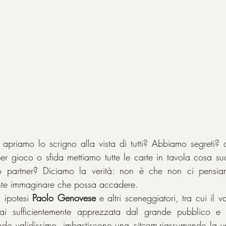
priamo lo scrigno alla vista di tutti? Abbiamo segreti? 
er gioco o sfida mettiamo tutte le carte in tavola cosa suc
ro partner? Diciamo la verità: non è che non ci pensiam
te immaginare che possa accadere.
 ipotesi 
Paolo Genovese
 e altri sceneggiatori, tra cui il v
i sufficientemente apprezzata dal grande pubblico e c
do validissimo, imbastiscono una 
sitcom 
riassumendo la va