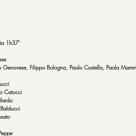
ia 1h37'
ese
o Genovese, Filippo Bologna, Paolo Costella, Paola Mamm
Lucci
o Catucci
ilardo
 Balducci
osato
 Peppe