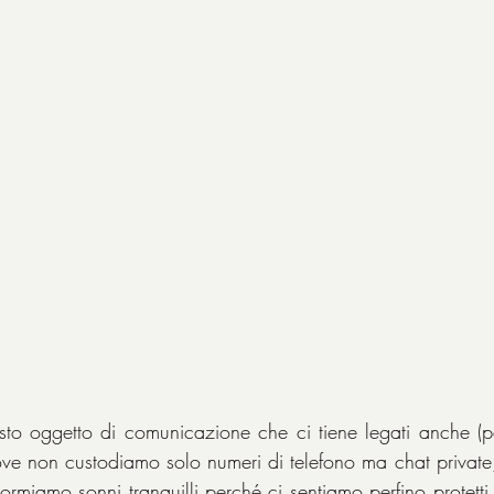
to oggetto di comunicazione che ci tiene legati anche (per 
ve non custodiamo solo numeri di telefono ma chat private,
 dormiamo sonni tranquilli perché ci sentiamo perfino protet