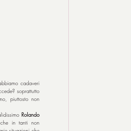
abbiamo cadaveri 
cede? soprattutto 
o, piuttosto non 
alidissimo 
Rolando 
he in tanti non 
rie situazioni che 