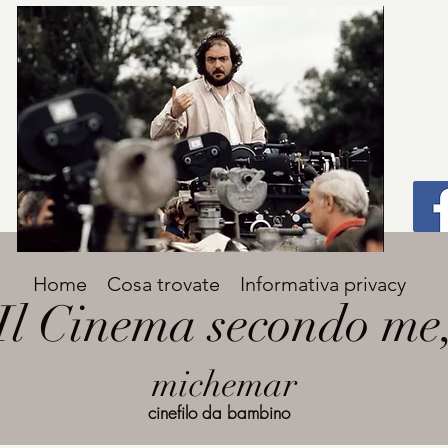
Titolo
Home
Cosa trovate
Informativa privacy
Avenir Light una delle font preferite dai
Il Cinema secondo me
designer. Facile da leggere, viene
grande
utilizzata per titoli e paragrafi.
michemar
cinefilo da bambino