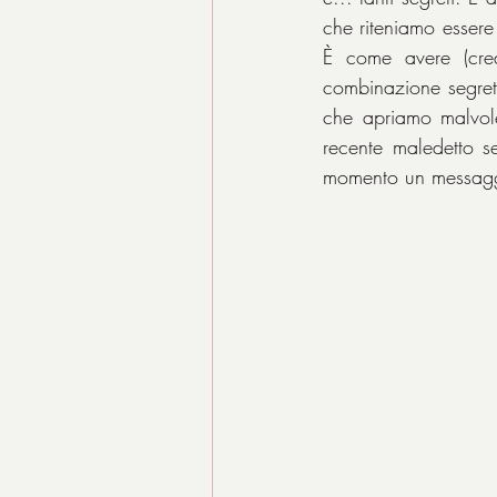
che riteniamo essere s
È come avere (cred
combinazione segreta
che apriamo malvolent
recente maledetto s
momento un messagg