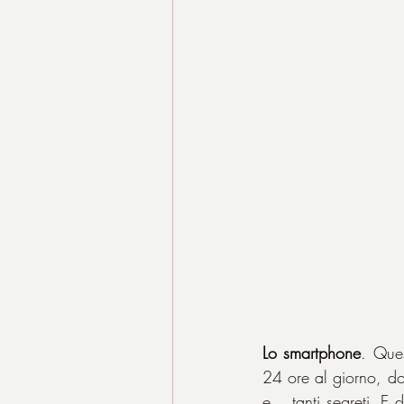
Lo smartphone
. Ques
24 ore al giorno, do
e... tanti segreti. E