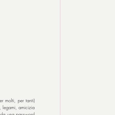
molti, per tanti) 
 legami, amicizia 
ti da una password 