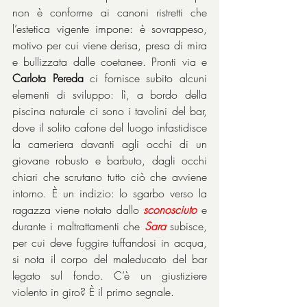
non è conforme ai canoni ristretti che 
l’estetica vigente impone: è sovrappeso, 
motivo per cui viene derisa, presa di mira 
e bullizzata dalle coetanee. Pronti via e 
Carlota Pereda
 ci fornisce subito alcuni 
elementi di sviluppo: lì, a bordo della 
piscina naturale ci sono i tavolini del bar, 
dove il solito cafone del luogo infastidisce 
la cameriera davanti agli occhi di un 
giovane robusto e barbuto, dagli occhi 
chiari che scrutano tutto ciò che avviene 
intorno. È un indizio: lo sgarbo verso la 
ragazza viene notato dallo 
sconosciuto
 e 
durante i maltrattamenti che 
Sara
subisce, 
per cui deve fuggire tuffandosi in acqua, 
si nota il corpo del maleducato del bar 
legato sul fondo. C’è un giustiziere 
violento in giro? È il primo segnale.