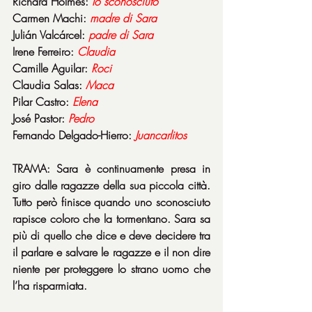
Richard Holmes: 
lo
sconosciuto
Carmen Machi: 
madre di Sara
Julián Valcárcel: 
padre di Sara
Irene Ferreiro: 
Claudia
Camille Aguilar: 
Roci
Claudia Salas: 
Maca
Pilar Castro: 
Elena
José Pastor: 
Pedro
Fernando Delgado-Hierro: 
Juancarlitos
TRAMA: Sara è continuamente presa in 
giro dalle ragazze della sua piccola città. 
Tutto però finisce quando uno sconosciuto 
rapisce coloro che la tormentano. Sara sa 
più di quello che dice e deve decidere tra 
il parlare e salvare le ragazze e il non dire 
niente per proteggere lo strano uomo che 
l’ha risparmiata.