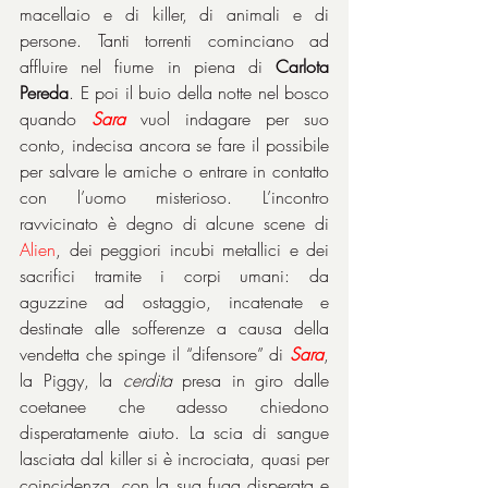
macellaio e di killer, di animali e di 
persone. Tanti torrenti cominciano ad 
affluire nel fiume in piena di 
Carlota 
Pereda
. E poi il buio della notte nel bosco 
quando 
Sara
 vuol indagare per suo 
conto, indecisa ancora se fare il possibile 
per salvare le amiche o entrare in contatto 
con l’uomo misterioso. L’incontro 
ravvicinato è degno di alcune scene di 
Alien
, dei peggiori incubi metallici e dei 
sacrifici tramite i corpi umani: da 
aguzzine ad ostaggio, incatenate e 
destinate alle sofferenze a causa della 
vendetta che spinge il “difensore” di 
Sara
, 
la Piggy, la 
cerdita
 presa in giro dalle 
coetanee che adesso chiedono 
disperatamente aiuto. La scia di sangue 
lasciata dal killer si è incrociata, quasi per 
coincidenza, con la sua fuga disperata e 