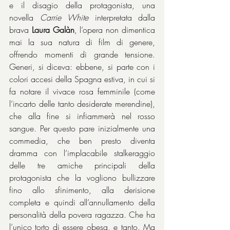
e il disagio della protagonista, una 
novella 
Carrie White
 interpretata dalla 
brava 
Laura Galàn
, l’opera non dimentica 
mai la sua natura di film di genere, 
offrendo momenti di grande tensione. 
Generi, si diceva: ebbene, si parte con i 
colori accesi della Spagna estiva, in cui si 
fa notare il vivace rosa femminile (come 
l’incarto delle tanto desiderate merendine), 
che alla fine si infiammerà nel rosso 
sangue. Per questo pare inizialmente una 
commedia, che ben presto diventa 
dramma con l’implacabile stalkeraggio 
delle tre amiche principali della 
protagonista che la vogliono bullizzare 
fino allo sfinimento, alla derisione 
completa e quindi all’annullamento della 
personalità della povera ragazza. Che ha 
l’unico torto di essere obesa, e tanto. Ma 