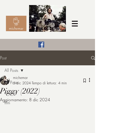
Il Cinema secondo me,
Post
michemar
All Posts
cinefilo da bambino
michemar
All Posts
5 dic 2024
Tempo di lettura: 4 min
Piggy (2022)
cinema
Aggiornamento:
8 dic 2024
film