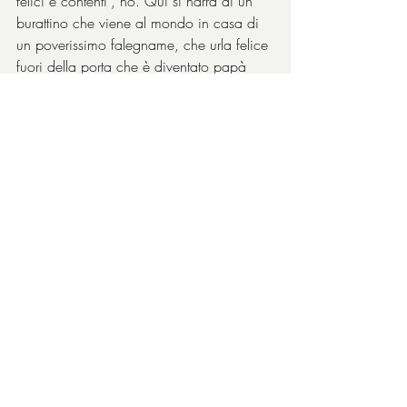
felici e contenti”, no. Qui si narra di un 
burattino che viene al mondo in casa di 
un poverissimo falegname, che urla felice 
fuori della porta che è diventato papà 
(“
Svegliatevi, m’è nato un figlio
!” “
Ma 
come, da un giorno all’altro”
). Qui si 
narra di un burattino monellaccio che si 
risveglia in un ovile e si ritrova fatto di 
carne e ossa, che stenta a credere 
tastandosi il viso e osservando le mani 
paffutelle e morbide. Anche se la 
coscienza (ce l’ha un pupazzo di 
legno?) gli aveva parlato sin dagli inizi, il 
Grillo Parlante
, e poi sotto le belle 
sembianze di una Fata severa ma 
comprensiva e magnanima, solo il suo 
pentimento lo cambia veramente e lo fa 
diventare reale cittadino del mondo.
“Babbo, babboooooo, sono un 