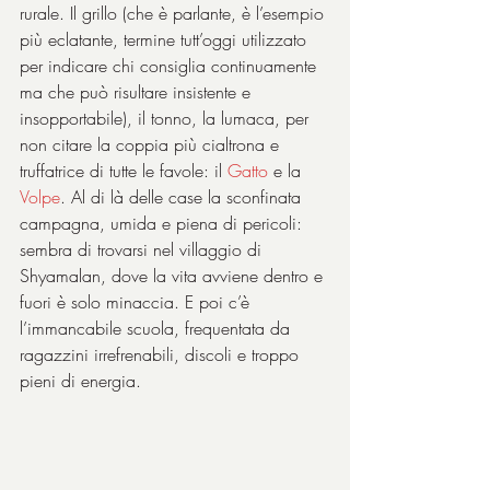
rurale. Il grillo (che è parlante, è l’esempio 
più eclatante, termine tutt’oggi utilizzato 
per indicare chi consiglia continuamente 
ma che può risultare insistente e 
insopportabile), il tonno, la lumaca, per 
non citare la coppia più cialtrona e 
truffatrice di tutte le favole: il 
Gatto 
e la 
Volpe
. Al di là delle case la sconfinata 
campagna, umida e piena di pericoli: 
sembra di trovarsi nel villaggio di 
Shyamalan, dove la vita avviene dentro e 
fuori è solo minaccia. E poi c’è 
l’immancabile scuola, frequentata da 
ragazzini irrefrenabili, discoli e troppo 
pieni di energia.