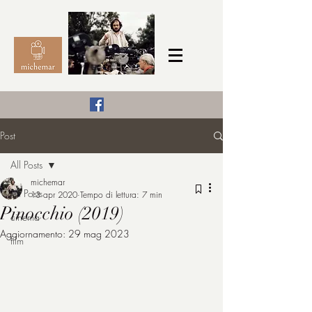
Il Cinema secondo me,
Post
michemar
All Posts
cinefilo da bambino
michemar
All Posts
13 apr 2020
Tempo di lettura: 7 min
Pinocchio (2019)
cinema
Aggiornamento:
29 mag 2023
film