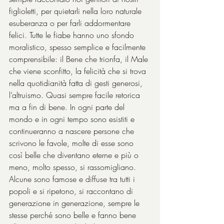
figlioletti, per quietarli nella loro naturale 
esuberanza o per farli addormentare 
felici. Tutte le fiabe hanno uno sfondo 
moralistico, spesso semplice e facilmente 
comprensibile: il Bene che trionfa, il Male 
che viene sconfitto, la felicità che si trova 
nella quotidianità fatta di gesti generosi, 
l’altruismo. Quasi sempre facile retorica 
ma a fin di bene. In ogni parte del 
mondo e in ogni tempo sono esistiti e 
continueranno a nascere persone che 
scrivono le favole, molte di esse sono 
così belle che diventano eterne e più o 
meno, molto spesso, si rassomigliano. 
Alcune sono famose e diffuse tra tutti i 
popoli e si ripetono, si raccontano di 
generazione in generazione, sempre le 
stesse perché sono belle e fanno bene 