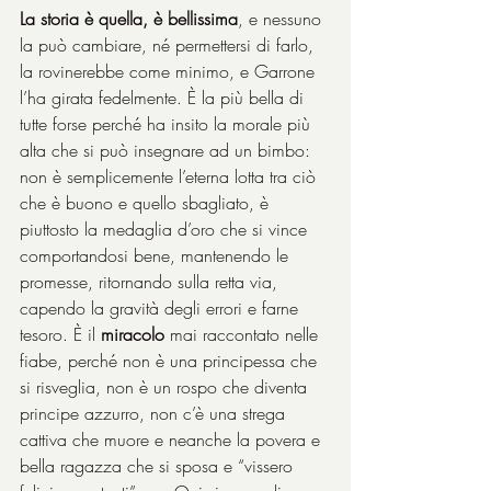
La storia è quella, è bellissima
, e nessuno 
la può cambiare, né permettersi di farlo, 
la rovinerebbe come minimo, e Garrone 
l’ha girata fedelmente. È la più bella di 
tutte forse perché ha insito la morale più 
alta che si può insegnare ad un bimbo: 
non è semplicemente l’eterna lotta tra ciò 
che è buono e quello sbagliato, è 
piuttosto la medaglia d’oro che si vince 
comportandosi bene, mantenendo le 
promesse, ritornando sulla retta via, 
capendo la gravità degli errori e farne 
tesoro. È il 
miracolo
 mai raccontato nelle 
fiabe, perché non è una principessa che 
si risveglia, non è un rospo che diventa 
principe azzurro, non c’è una strega 
cattiva che muore e neanche la povera e 
bella ragazza che si sposa e “vissero 