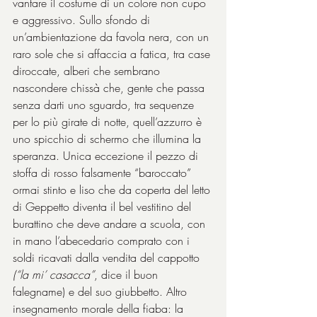
vantare il costume di un colore non cupo 
e aggressivo. Sullo sfondo di 
un’ambientazione da favola nera, con un 
raro sole che si affaccia a fatica, tra case 
diroccate, alberi che sembrano 
nascondere chissà che, gente che passa 
senza darti uno sguardo, tra sequenze 
per lo più girate di notte, quell’azzurro è 
uno spicchio di schermo che illumina la 
speranza. Unica eccezione il pezzo di 
stoffa di rosso falsamente “baroccato” 
ormai stinto e liso che da coperta del letto 
di Geppetto diventa il bel vestitino del 
burattino che deve andare a scuola, con 
in mano l’abecedario comprato con i 
soldi ricavati dalla vendita del cappotto 
(“la mi’ casacca”
, dice il buon 
falegname) e del suo giubbetto. Altro 
insegnamento morale della fiaba: la 