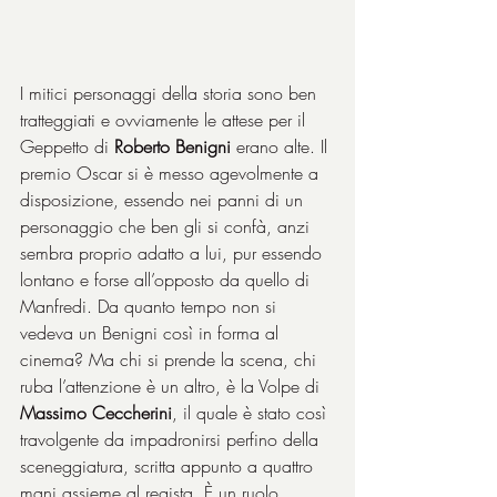
I mitici personaggi della storia sono ben 
tratteggiati e ovviamente le attese per il 
Geppetto di 
Roberto Benigni
 erano alte. Il 
premio Oscar si è messo agevolmente a 
disposizione, essendo nei panni di un 
personaggio che ben gli si confà, anzi 
sembra proprio adatto a lui, pur essendo 
lontano e forse all’opposto da quello di 
Manfredi. Da quanto tempo non si 
vedeva un Benigni così in forma al 
cinema? Ma chi si prende la scena, chi 
ruba l’attenzione è un altro, è la Volpe di 
Massimo Ceccherini
, il quale è stato così 
travolgente da impadronirsi perfino della 
sceneggiatura, scritta appunto a quattro 
mani assieme al regista. È un ruolo 