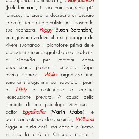
propaganda comunista (!), 
Hildy Johnson
(
Jack Lemmon
), il suo corrispondente più 
famoso, ha preso la decisione di lasciare 
la professione di giornalista per sposare la 
sua fidanzata. 
Peggy
 (
Susan Sarandon
), 
una giovane vedova che si guadagna da 
vivere suonando il pianoforte prima delle 
proiezioni cinematografiche e di trasferirsi 
a Filadelfia per lavorare come 
pubblicitario presso il suocero. Dopo 
averlo appreso, 
Walter
 organizza una 
serie di stratagemmi per sabotare i piani 
di 
Hildy
 e costringerlo a coprire 
l’esecuzione prevista. A causa della 
stupidità di uno psicologo viennese, il 
dottor 
Eggelhoffer
 (
Martin Gabel
), e 
dell'incompetenza dello sceriffo, 
Williams
fugge e inizia così una caccia all’uomo 
in tutta la città di Chicago mentre i 