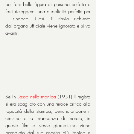
per fare bella figura di persona perfetta e 
farsi rieleggere: una pubblicità perfetta per 
il sindaco. Così, il rinvio richiesto 
dall'organo ufficiale viene ignorato e si va 
avanti.
Se in 
L’asso nella manica
 (1951) il regista 
si era scagliato con una feroce critica alla 
rapacità della stampa, denunciandone il 
cinismo e la mancanza di morale, in 
questo film lo stesso giornalismo viene 
parodiato dal suo aspetto più ironico e 