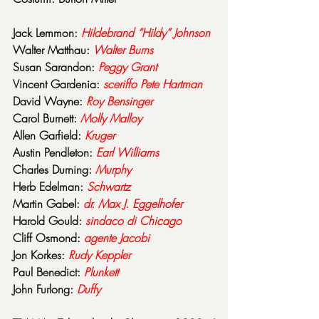
Jack Lemmon: 
Hildebrand “Hildy” Johnson
Walter Matthau: 
Walter Burns
Susan Sarandon: 
Peggy Grant
Vincent Gardenia: 
sceriffo Pete Hartman
David Wayne: 
Roy Bensinger
Carol Burnett: 
Molly Malloy
Allen Garfield: 
Kruger
Austin Pendleton: 
Earl Williams
Charles Durning: 
Murphy
Herb Edelman: 
Schwartz
Martin Gabel: 
dr. Max J. Eggelhofer
Harold Gould: 
sindaco di Chicago
Cliff Osmond: 
agente Jacobi
Jon Korkes: 
Rudy Keppler
Paul Benedict: 
Plunkett
John Furlong: 
Duffy