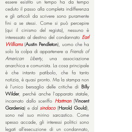
essere esistito un tempo ha da tempo 
ceduto il passo alla completa indifferenza 
e gli articoli da scrivere sono puramente 
fini a se stessi. Come si può percepire 
(qui il cinismo del regista), nessuno è 
interessato al destino del condannato 
Earl 
Williams
 (
Austin Pendleton
), uomo che ha 
solo la colpa di appartenere a 
Friends of 
American Liberty
, una associazione 
anarchica e comunista. La cosa principale 
è che intanto patibolo, che fa tanto 
notizia, è quasi pronto. Ma la stampa non 
è l'unico bersaglio delle critiche di 
Billy 
Wilder
, perché anche l'apparato statale, 
incarnato dallo sceriffo 
Hartman
 (
Vincent 
Gardenia
) e dal 
sindaco
 (
Harold Gould
), 
sono nel suo mirino sarcastico. Come 
spesso accade, gli interessi politici sono 
legati all’esecuzione di un condannato, 