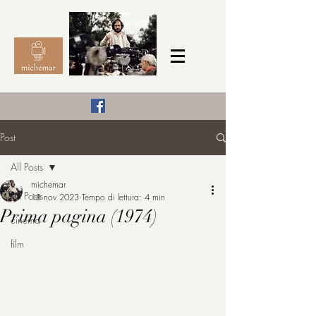
Il Cinema secondo me,
Post
michemar
All Posts
cinefilo da bambino
michemar
All Posts
18 nov 2023
Tempo di lettura: 4 min
Prima pagina (1974)
cinema
film