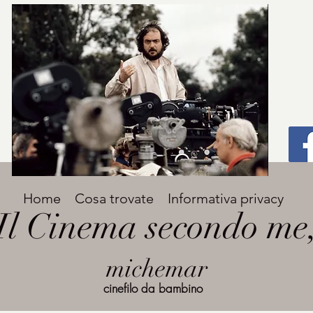
Titolo
Home
Cosa trovate
Informativa privacy
Avenir Light una delle font preferite dai
Il Cinema secondo me
designer. Facile da leggere, viene
grande
utilizzata per titoli e paragrafi.
michemar
cinefilo da bambino