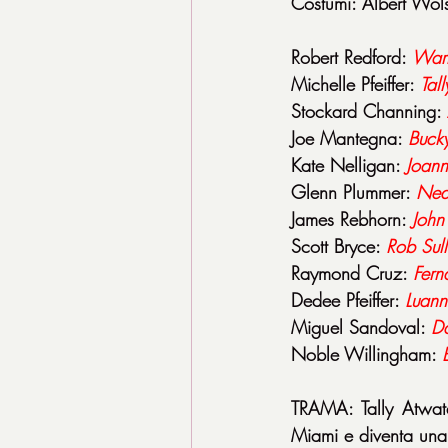
Costumi: Albert Wol
Robert Redford: 
Warr
Michelle Pfeiffer: 
Tal
Stockard Channing: 
Joe Mantegna: 
Bucky
Kate Nelligan: 
Joann
Glenn Plummer: 
Ned
James Rebhorn: 
John
Scott Bryce: 
Rob Sull
Raymond Cruz: 
Fern
Dedee Pfeiffer: 
Luann
Miguel Sandoval: 
Da
Noble Willingham: 
TRAMA: ‎Tally Atwate
Miami e diventa una s