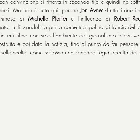
on convinzione si ritrova in seconda fila e quindi ne soffr
imersi. Ma non è tutto qui, perché 
Jon Avnet
 sfrutta i due im
uminosa di 
Michelle Pfeiffer
 e l’influenza di 
Robert Re
to, utilizzandoli la prima come trampolino di lancio dell’a
l in cui filma non solo l’ambiente del giornalismo televisivo,
truita e poi data la notizia, fino al punto da far pensare 
nelle scelte, come se fosse una seconda regia occulta del f