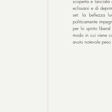
scoperta e lanciata c
eclissarsi e di depr
set: la bellezza l
politicamente impegna
per lo spirito libera
modo in cui viene cos
avuto notevole peso 