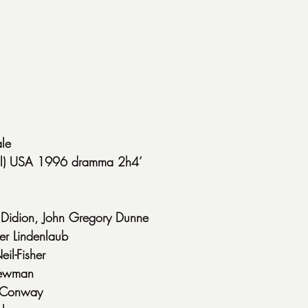
le
al) USA 1996 dramma 2h4’
 Didion, John Gregory Dunne
ter Lindenlaub
il-Fisher
Newman
y Conway