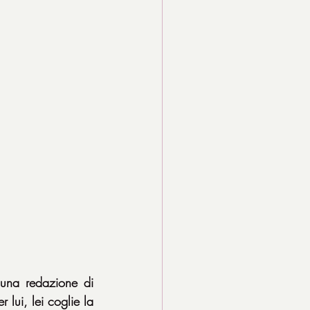
 una redazione di 
lui, lei coglie la 