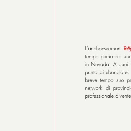
L'anchor-woman 
Tel
tempo prima era una
in Nevada. A quei t
punto di sbocciare. 
breve tempo suo pr
network di provincia
professionale divente