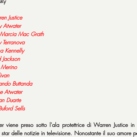
sky
en Justice
ly Atwater
Marcia Mac Grath
 Terranova
a Kennelly
 Jackson
 Merino
ivan
ando Buttanda
e Atwater
n Duarte
Buford Sells
r viene preso sotto l'ala protettrice di Warren Justice in
tar delle notizie in televisione. Nonostante il suo amore per 