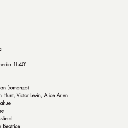
a
edia 1h40’
man (romanzo)
 Hunt, Victor Levin, Alice Arlen
nahue
se
field
 Beatrice