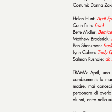
Costumi: Donna Za
Helen Hunt: 
April Ep
Colin Firth: 
Frank
Bette Midler: 
Bernic
Matthew Broderick: 
Ben Shenkman: 
Fred
Lynn Cohen: 
Trudy E
Salman Rushdie: 
dr.
TRAMA: April, una i
cambiamenti: la mad
madre, mai conosciu
perdonare di averla
alunni, entra nella su