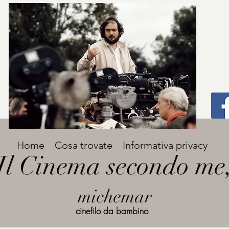
Titolo
Home
Cosa trovate
Informativa privacy
Avenir Light una delle font preferite dai
Il Cinema secondo me
designer. Facile da leggere, viene
grande
utilizzata per titoli e paragrafi.
michemar
cinefilo da bambino