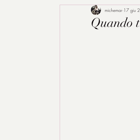
michemar
17 giu 
Quando t