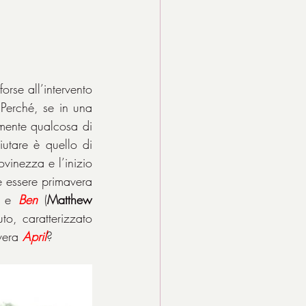
rse all’intervento 
 Perché, se in una 
amente qualcosa di 
sistemare e chissà se basta pure. Il ritratto da esaminare e quasi quasi da aiutare è quello di 
vinezza e l’inizio 
 essere primavera 
a e 
Ben
 (
Matthew 
o, caratterizzato 
vera 
April
?