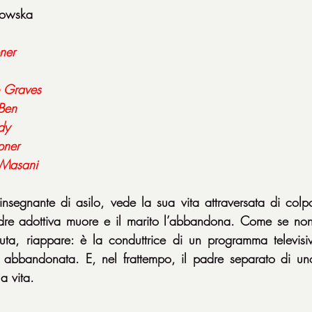
kowska
ner
e Graves
Ben
dy
pner
 Masani
nsegnante di asilo, vede la sua vita attraversata di colp
re adottiva muore e il marito l’abbandona. Come se non 
ta, riappare: è la conduttrice di un programma televisivo
 abbandonata. E, nel frattempo, il padre separato di uno 
a vita.