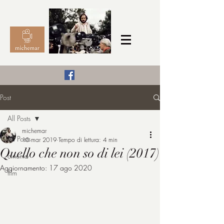
Il Cinema secondo me,
Post
michemar
All Posts
cinefilo da bambino
michemar
All Posts
10 mar 2019
Tempo di lettura: 4 min
Quello che non so di lei (2017)
cinema
Aggiornamento:
17 ago 2020
film