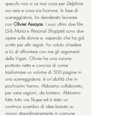
specchi non si sa mai cosa per 
Delphine
sia vera e cosa sia finzione. In fase di 
sceneggiatura, ho desiderato lavorare 
con 
Olivier Assayas
. I suoi ultimi due film 
(
Sils Maria
 e 
Personal Shopper
) sono due 
opere sulle donne e, sapendo che ha già 
scritto per altri registi, ho voluto chiedere 
a lui di affrontare con me gli argomenti 
della Vigan. Olivier ha una visione 
piuttosto netta e concisa di come 
trasformare un volume di 500 pagine in 
una sceneggiatura: è un'abilità che in 
pochissimi hanno. Abbiamo collaborato, 
per varie ragioni, da lontano. Abbiamo 
fatto tutto via Skype ed è stato un 
continuo scambio di idee basato su 
visioni straordinariamente in comune. 
Siamo stati straordinariamente fedeli al 
romanzo, com'è mia abitudine quando 