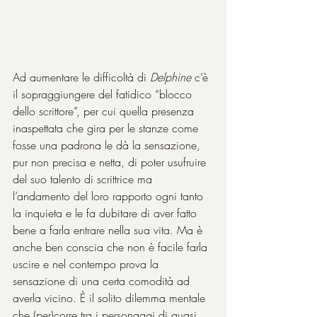
Ad aumentare le difficoltà di 
Delphine
 c’è 
il sopraggiungere del fatidico “blocco 
dello scrittore”, per cui quella presenza 
inaspettata che gira per le stanze come 
fosse una padrona le dà la sensazione, 
pur non precisa e netta, di poter usufruire 
del suo talento di scrittrice ma 
l’andamento del loro rapporto ogni tanto 
la inquieta e le fa dubitare di aver fatto 
bene a farla entrare nella sua vita. Ma è 
anche ben conscia che non è facile farla 
uscire e nel contempo prova la 
sensazione di una certa comodità ad 
averla vicino. È il solito dilemma mentale 
che (per)corre tra i personaggi di quasi 