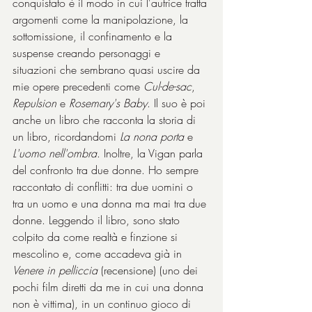
conquistato è il modo in cui l'autrice tratta 
argomenti come la manipolazione, la 
sottomissione, il confinamento e la 
suspense creando personaggi e 
situazioni che sembrano quasi uscire da 
mie opere precedenti come 
Cul-de-sac
, 
Repulsion
 e 
Rosemary's Baby
. Il suo è poi 
anche un libro che racconta la storia di 
un libro, ricordandomi 
La nona porta
 e 
L'uomo nell'ombra
. Inoltre, la Vigan parla 
del confronto tra due donne. Ho sempre 
raccontato di conflitti: tra due uomini o 
tra un uomo e una donna ma mai tra due 
donne. Leggendo il libro, sono stato 
colpito da come realtà e finzione si 
mescolino e, come accadeva già in 
Venere in pelliccia
 (
recensione
) (uno dei 
pochi film diretti da me in cui una donna 
non è vittima), in un continuo gioco di 