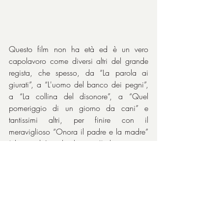
Questo film non ha età ed è un vero 
capolavoro come diversi altri del grande 
regista, che spesso, da “La parola ai 
giurati”, a “L'uomo del banco dei pegni”, 
a “La collina del disonore”, a “Quel 
pomeriggio di un giorno da cani” e 
tantissimi altri, per finire con il 
meraviglioso “Onora il padre e la madre” 
(che eredità ci ha lasciato!), ha mostrato 
la cattiveria dell’uomo e tanti personaggi 
borderline, ma sempre molto umani, quasi 
con una mano tesa a queste persone per 
far sì che lo spettatore sia in grado di 
comprendere i loro strampalati 
comportamenti. Grande, grande film, che 