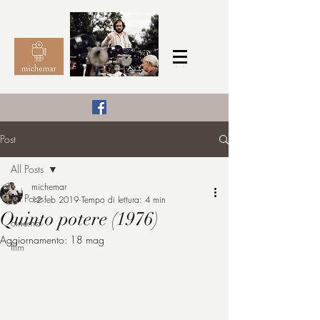
Il Cinema secondo me,
Post
michemar
All Posts
cinefilo da bambino
michemar
All Posts
12 feb 2019
Tempo di lettura: 4 min
Quinto potere (1976)
cinema
Aggiornamento:
18 mag
film