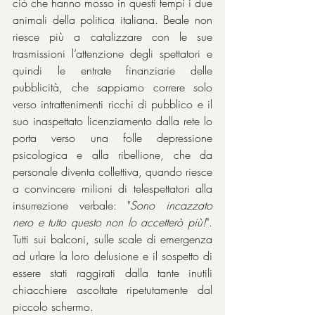
ciò che hanno mosso in questi tempi i due 
animali della politica italiana. Beale non 
riesce più a catalizzare con le sue 
trasmissioni l’attenzione degli spettatori e 
quindi le entrate finanziarie delle 
pubblicità, che sappiamo correre solo 
verso intrattenimenti ricchi di pubblico e il 
suo inaspettato licenziamento dalla rete lo 
porta verso una folle depressione 
psicologica e alla ribellione, che da 
personale diventa collettiva, quando riesce 
a convincere milioni di telespettatori alla 
insurrezione verbale: "
Sono incazzato 
nero e tutto questo non lo accetterò più!
". 
Tutti sui balconi, sulle scale di emergenza 
ad urlare la loro delusione e il sospetto di 
essere stati raggirati dalla tante inutili 
chiacchiere ascoltate ripetutamente dal 
piccolo schermo.