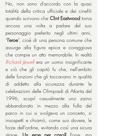
No, non sono d’accordo con la quasi 
totalità della critica ufficiale e dei cinefili 
quando scrivono che 
Clint Eastwood
 torna 
ancora una volta a parlare del suo 
personaggio preferito negli ultimi anni, 
“
l’eroe
”, cioè di una persona comune che 
assurge alla figura epica e coraggiosa 
che compie un atto memorabile. In realtà 
Richard Jewell
 era un uomo insignificante 
e ciò che gli capitò fu che, nell’ambito 
delle funzioni che gli toccavano in qualità 
di addetto alla sicurezza durante le 
celebrazioni delle Olimpiadi di Atlanta del 
1996, scoprì casualmente uno zaino 
abbandonato in mezzo alla folla del 
parco in cui si svolgeva un concerto, si 
insospettì e chiamò, come suo dovere, le 
forze dell’ordine, evitando così una sicura 
strage. 
Un eroe per caso?
 Forse, ma 