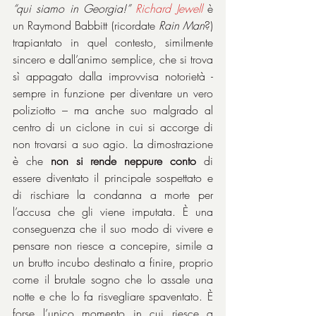
“qui siamo in Georgia!” 
Richard Jewell
 è 
un Raymond Babbitt (ricordate 
Rain Man
?) 
trapiantato in quel contesto, similmente 
sincero e dall’animo semplice, che si trova 
sì appagato dalla improvvisa notorietà - 
sempre in funzione per diventare un vero 
poliziotto – ma anche suo malgrado al 
centro di un ciclone in cui si accorge di 
non trovarsi a suo agio. La dimostrazione 
è che 
non si rende neppure conto
 di 
essere diventato il principale sospettato e 
di rischiare la condanna a morte per 
l’accusa che gli viene imputata. È una 
conseguenza che il suo modo di vivere e 
pensare non riesce a concepire, simile a 
un brutto incubo destinato a finire, proprio 
come il brutale sogno che lo assale una 
notte e che lo fa risvegliare spaventato. È 
forse l’unico momento in cui riesce a 