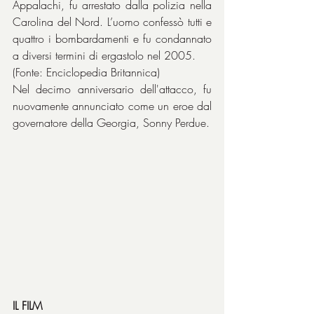
Appalachi, fu arrestato dalla polizia nella 
Carolina del Nord. L’uomo confessò tutti e 
quattro i bombardamenti e fu condannato 
a diversi termini di ergastolo nel 2005.
(Fonte: Enciclopedia Britannica)
Nel decimo anniversario dell'attacco, fu 
nuovamente annunciato come un eroe dal 
governatore della Georgia, Sonny Perdue. 
IL FILM