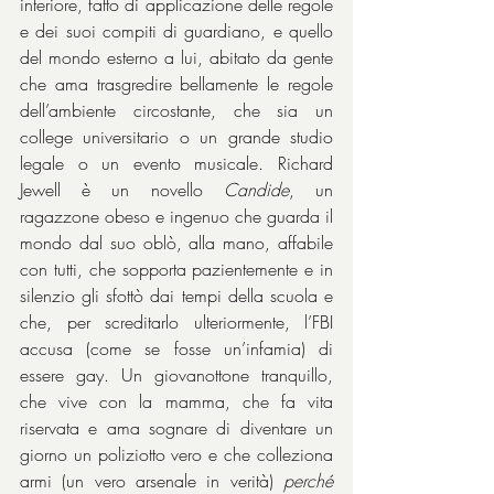
interiore, fatto di applicazione delle regole 
e dei suoi compiti di guardiano, e quello 
del mondo esterno a lui, abitato da gente 
che ama trasgredire bellamente le regole 
dell’ambiente circostante, che sia un 
college universitario o un grande studio 
legale o un evento musicale. Richard 
Jewell è un novello 
Candide
, un 
ragazzone obeso e ingenuo che guarda il 
mondo dal suo oblò, alla mano, affabile 
con tutti, che sopporta pazientemente e in 
silenzio gli sfottò dai tempi della scuola e 
che, per screditarlo ulteriormente, l’FBI 
accusa (come se fosse un’infamia) di 
essere gay. Un giovanottone tranquillo, 
che vive con la mamma, che fa vita 
riservata e ama sognare di diventare un 
giorno un poliziotto vero e che colleziona 
armi (un vero arsenale in verità) 
perché 