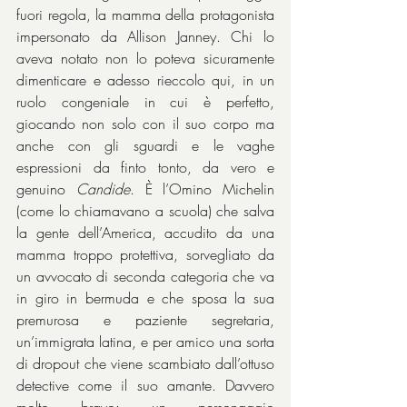
fuori regola, la mamma della protagonista 
impersonato da Allison Janney. Chi lo 
aveva notato non lo poteva sicuramente 
dimenticare e adesso rieccolo qui, in un 
ruolo congeniale in cui è perfetto, 
giocando non solo con il suo corpo ma 
anche con gli sguardi e le vaghe 
espressioni da finto tonto, da vero e 
genuino 
Candide
. È l’Omino Michelin 
(come lo chiamavano a scuola) che salva 
la gente dell’America, accudito da una 
mamma troppo protettiva, sorvegliato da 
un avvocato di seconda categoria che va 
in giro in bermuda e che sposa la sua 
premurosa e paziente segretaria, 
un’immigrata latina, e per amico una sorta 
di dropout che viene scambiato dall’ottuso 
detective come il suo amante. Davvero 