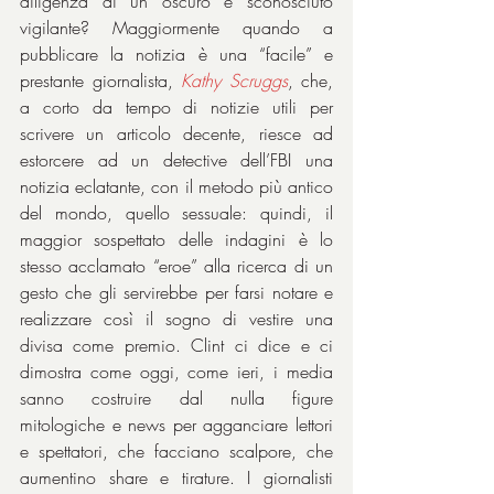
diligenza di un oscuro e sconosciuto 
vigilante? Maggiormente quando a 
pubblicare la notizia è una “facile” e 
prestante giornalista, 
Kathy Scruggs
, che, 
a corto da tempo di notizie utili per 
scrivere un articolo decente, riesce ad 
estorcere ad un detective dell’FBI una 
notizia eclatante, con il metodo più antico 
del mondo, quello sessuale: quindi, il 
maggior sospettato delle indagini è lo 
stesso acclamato “eroe” alla ricerca di un 
gesto che gli servirebbe per farsi notare e 
realizzare così il sogno di vestire una 
divisa come premio. Clint ci dice e ci 
dimostra come oggi, come ieri, i media 
sanno costruire dal nulla figure 
mitologiche e news per agganciare lettori 
e spettatori, che facciano scalpore, che 
aumentino share e tirature. I giornalisti 