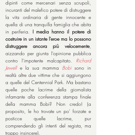
dipinti come mercenari senza scrupoli, 
incuranti del malefico potere di distruggere 
la vita ordinaria di gente innocente e 
quella di una tranquilla famiglia che abita 
in periferia. 
I media hanno il potere di 
costruire in un istante l’eroe ma lo possono 
distruggere ancora più velocemente
, 
aizzando per giunta l’opinione pubblica 
contro l’impotente malcapitato. 
Richard 
Jewell
 e la sua mamma 
Bobi
sono in 
realtà altre due vittime che si aggiungono 
a quelle del Centennial Park. Ma bastano 
quelle poche lacrime della giornalista 
infamante alla conferenza stampa finale 
della mamma Bobi? Non credo! (a 
proposito, le ho trovate un po’ forzate e 
posticce quelle lacrime, pur 
comprendendo gli intenti del regista, ma 
troppo insincere).