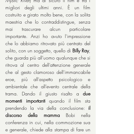
Mystic River
) ma di sicuro il film è tra i 
migliori degli ultimi anni. È un film 
costruito e girato molto bene, con la solita 
maestria che lo contraddistingue, senza 
mai trascurare alcun particolare 
importante. Anzi ho avuto l’impressione 
che lo abbiamo ritrovato più centrato del 
solito, con un soggetto, quello di 
Billy Ray
, 
che guarda più all’uomo qualunque che si 
ritrova al centro dell’attenzione generale 
che al gesto clamoroso dell’immancabile 
eroe, più all’aspetto psicologico e 
ambientale che all’evento centrale della 
trama. Dando il giusto risalto a 
due 
momenti importanti
 quando il film sta 
prendendo la via della conclusione: 
il 
discorso della mamma
 Bobi nella 
conferenza in cui, nella commozione sua 
e generale, chiede alla stampa di fare un 