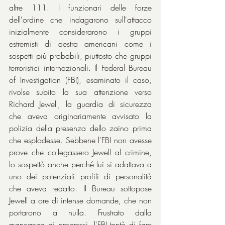
altre 111. I funzionari delle forze 
dell'ordine che indagarono sull'attacco 
inizialmente considerarono i gruppi 
estremisti di destra americani come i 
sospetti più probabili, piuttosto che gruppi 
terroristici internazionali. Il Federal Bureau 
of Investigation (FBI), esaminato il caso, 
rivolse subito la sua attenzione verso 
Richard Jewell, la guardia di sicurezza 
che aveva originariamente avvisato la 
polizia della presenza dello zaino prima 
che esplodesse. Sebbene l'FBI non avesse 
prove che collegassero Jewell al crimine, 
lo sospettò anche perché lui si adattava a 
uno dei potenziali profili di personalità 
che aveva redatto. Il Bureau sottopose 
Jewell a ore di intense domande, che non 
portarono a nulla. Frustrato dalla 
mancanza di progressi, l'FBI tentò di fare 