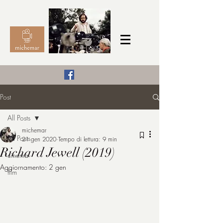
Il Cinema secondo me,
Post
michemar
All Posts
cinefilo da bambino
michemar
All Posts
21 gen 2020
Tempo di lettura: 9 min
Richard Jewell (2019)
cinema
Aggiornamento:
2 gen
film