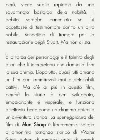
però, viene subito rapinato da uno 
squattrinato bastardo della nobiltà. Il 
debito sarebbe cancellato se lui 
accettasse di testimoniare contro un altro 
nobile, sospettato di tramare per la 
restaurazione degli Stuart. Ma non ci sta.
È la forza dei personaggi e il talento degli 
attori che li interpretano che danno al film 
la sua anima. Dopotutto, quasi tutti amano 
un film con ammirevoli eroi e detestabili 
cattivi. Ma c'è di più in questo film, 
perché la storia è ben sviluppata, 
emozionante e viscerale, e funziona 
altrettanto bene come un dramma epico o 
un'avventura storica. La sceneggiatura del 
film di 
Alan Sharp
 è liberamente ispirata 
all'omonimo romanzo storico di Walter 
Scott, autore di romanzi epici di grandi 