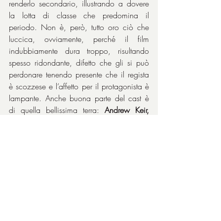
renderlo secondario, illustrando a dovere 
la lotta di classe che predomina il 
periodo. Non è, però, tutto oro ciò che 
luccica, ovviamente, perché il film 
indubbiamente dura troppo, risultando 
spesso ridondante, difetto che gli si può 
perdonare tenendo presente che il regista 
è scozzese e l’affetto per il protagonista è 
lampante. Anche buona parte del cast è 
di quella bellissima terra: 
Andrew Keir, 
Brian Cox, Brian McCardie, David 
Hayman
 sono tutti scozzesi.