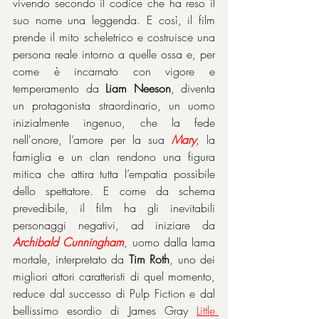
vivendo secondo il codice che ha reso il 
suo nome una leggenda. E così, il film 
prende il mito scheletrico e costruisce una 
persona reale intorno a quelle ossa e, per 
come è incarnato con vigore e 
temperamento da 
Liam Neeson
, diventa 
un protagonista straordinario, un uomo 
inizialmente ingenuo, che la fede 
nell'onore, l’amore per la sua 
Mary
, la 
famiglia e un clan rendono una figura 
mitica che attira tutta l’empatia possibile 
dello spettatore. E come da schema 
prevedibile, il film ha gli inevitabili 
personaggi negativi, ad iniziare da 
Archibald Cunningham
, uomo dalla lama 
mortale, interpretato da 
Tim Roth
, uno dei 
migliori attori caratteristi di quel momento, 
reduce dal successo di Pulp Fiction e dal 
bellissimo esordio di James Gray 
Little 