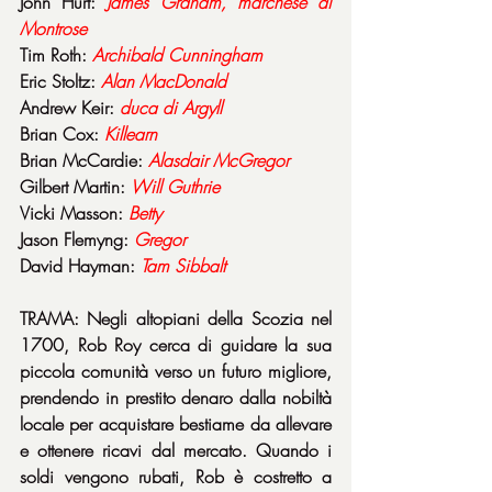
John Hurt: 
James Graham, marchese di 
Montrose
Tim Roth: 
Archibald Cunningham
Eric Stoltz: 
Alan MacDonald
Andrew Keir: 
duca di Argyll
Brian Cox: 
Killearn
Brian McCardie: 
Alasdair McGregor
Gilbert Martin: 
Will Guthrie
Vicki Masson: 
Betty
Jason Flemyng: 
Gregor
David Hayman: 
Tam Sibbalt
TRAMA: Negli altopiani della Scozia nel 
1700, Rob Roy cerca di guidare la sua 
piccola comunità verso un futuro migliore, 
prendendo in prestito denaro dalla nobiltà 
locale per acquistare bestiame da allevare 
e ottenere ricavi dal mercato. Quando i 
soldi vengono rubati, Rob è costretto a 