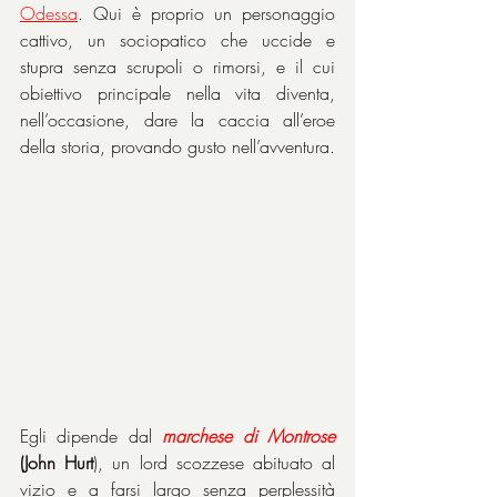
Odessa
. Qui è proprio un personaggio 
cattivo, un sociopatico che uccide e 
stupra senza scrupoli o rimorsi, e il cui 
obiettivo principale nella vita diventa, 
nell’occasione, dare la caccia all’eroe 
della storia, provando gusto nell’avventura.
Egli dipende dal 
marchese di Montrose 
(John Hurt
), un lord scozzese abituato al 
vizio e a farsi largo senza perplessità 