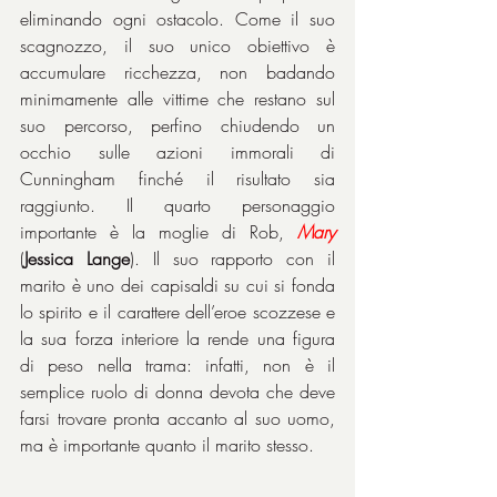
eliminando ogni ostacolo. Come il suo 
scagnozzo, il suo unico obiettivo è 
accumulare ricchezza, non badando 
minimamente alle vittime che restano sul 
suo percorso, perfino chiudendo un 
occhio sulle azioni immorali di 
Cunningham finché il risultato sia 
raggiunto. Il quarto personaggio 
importante è la moglie di Rob, 
Mary
(
Jessica Lange
). Il suo rapporto con il 
marito è uno dei capisaldi su cui si fonda 
lo spirito e il carattere dell’eroe scozzese e 
la sua forza interiore la rende una figura 
di peso nella trama: infatti, non è il 
semplice ruolo di donna devota che deve 
farsi trovare pronta accanto al suo uomo, 
ma è importante quanto il marito stesso.