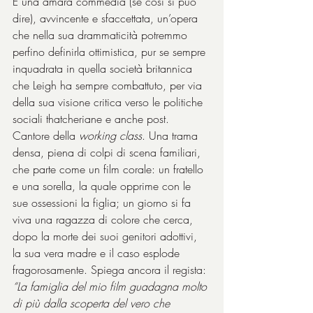
È una amara commedia (se così si può 
dire), avvincente e sfaccettata, un’opera 
che nella sua drammaticità potremmo 
perfino definirla ottimistica, pur se sempre 
inquadrata in quella società britannica 
che Leigh ha sempre combattuto, per via 
della sua visione critica verso le politiche 
sociali thatcheriane e anche post. 
Cantore della 
working class
. Una trama 
densa, piena di colpi di scena familiari, 
che parte come un film corale: un fratello 
e una sorella, la quale opprime con le 
sue ossessioni la figlia; un giorno si fa 
viva una ragazza di colore che cerca, 
dopo la morte dei suoi genitori adottivi, 
la sua vera madre e il caso esplode 
fragorosamente. Spiega ancora il regista: 
“La famiglia del mio film guadagna molto 
di più dalla scoperta del vero che 