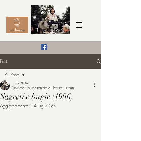
Il Cinema secondo me,
Post
michemar
All Posts
cinefilo da bambino
michemar
All Posts
11 mar 2019
Tempo di lettura: 3 min
Segreti e bugie (1996)
cinema
Aggiornamento:
14 lug 2023
film