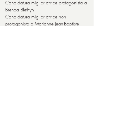
Candidatura miglior attrice protagonista a 
Brenda Blethyn
Candidatura miglior attrice non 
protagonista a Marianne Jean-Baptiste
Candidatura migliore sceneggiatura 
originale
1997 - Golden Globe
Miglior attrice in un film drammatico a 
Brenda Blethyn
Candidatura miglior film drammatico
Candidatura miglior attrice non 
protagonista a Marianne Jean-Baptiste
1997 - Premio BAFTA
Miglior film britannico
Miglior attrice protagonista a Brenda 
Blethyn
Migliore sceneggiatura originale
Candidatura miglior film
Candidatura migliore regia