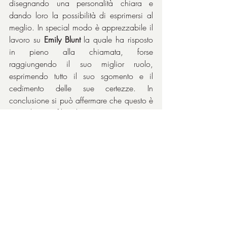
disegnando una personalità chiara e 
dando loro la possibilità di esprimersi al 
meglio. In special modo è apprezzabile il 
lavoro su 
Emily Blunt
 la quale ha risposto 
in pieno alla chiamata, forse 
raggiungendo il suo miglior ruolo, 
esprimendo tutto il suo sgomento e il 
cedimento delle sue certezze. In 
conclusione si può affermare che questo è 
senz’altro un film d’autore però con una 
forte presenza attoriale. Detto che la 
fotografia dell’esperto 
Roger Deakins
 va a 
braccetto in maniera sublime con il regista 
e che la colonna sonora dell’altrettanto 
esperto 
Jóhann Jóhannsson
 è 
prepotentemente uno dei protagonisti del 
film, gli elogi vanno senza dubbio per la 
bravissima 
Emily Blunt
, probabilmente alla 
sua migliore prova, e al solito ineccepibile 