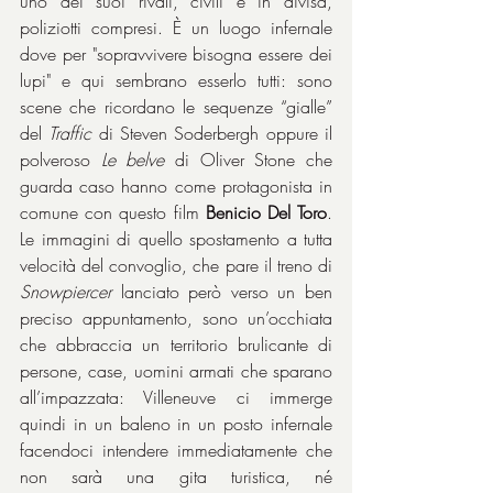
uno dei suoi rivali, civili e in divisa, 
poliziotti compresi. È un luogo infernale 
dove per "sopravvivere bisogna essere dei 
lupi" e qui sembrano esserlo tutti: sono 
scene che ricordano le sequenze “gialle” 
del 
Traffic
 di Steven Soderbergh oppure il 
polveroso 
Le belve
 di Oliver Stone che 
guarda caso hanno come protagonista in 
comune con questo film 
Benicio Del Toro
. 
Le immagini di quello spostamento a tutta 
velocità del convoglio, che pare il treno di 
Snowpiercer
 lanciato però verso un ben 
preciso appuntamento, sono un’occhiata 
che abbraccia un territorio brulicante di 
persone, case, uomini armati che sparano 
all’impazzata: Villeneuve ci immerge 
quindi in un baleno in un posto infernale 
facendoci intendere immediatamente che 
non sarà una gita turistica, né 