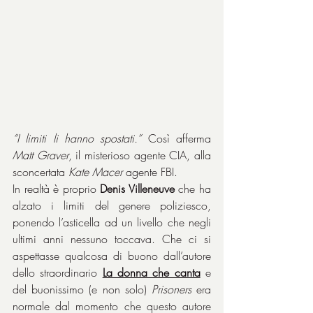
“I limiti li hanno spostati.”
 Così afferma 
Matt Graver
, il misterioso agente CIA, alla 
sconcertata 
Kate Macer
 agente FBI.
In realtà è proprio 
Denis Villeneuve
 che ha 
alzato i limiti del genere poliziesco, 
ponendo l’asticella ad un livello che negli 
ultimi anni nessuno toccava. Che ci si 
aspettasse qualcosa di buono dall’autore 
dello straordinario 
La donna che canta
 e 
del buonissimo (e non solo) 
Prisoners
 era 
normale dal momento che questo autore 