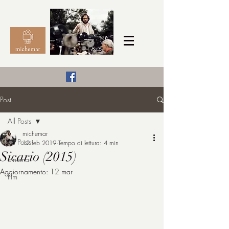
Il Cinema secondo me,
Post
michemar
All Posts
cinefilo da bambino
michemar
All Posts
12 feb 2019
Tempo di lettura: 4 min
Sicario (2015)
cinema
Aggiornamento:
12 mar
film