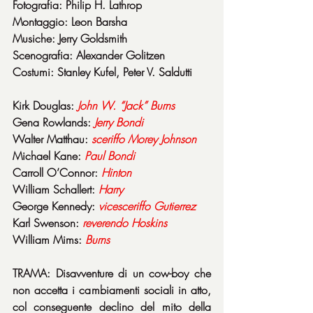
Fotografia: Philip H. Lathrop
Montaggio: Leon Barsha
Musiche: Jerry Goldsmith
Scenografia: Alexander Golitzen
Costumi: Stanley Kufel, Peter V. Saldutti
Kirk Douglas: 
John W. “Jack” Burns
Gena Rowlands: 
Jerry
Bondi
Walter Matthau: 
sceriffo
Morey
Johnson
Michael Kane: 
Paul
Bondi
Carroll O’Connor: 
Hinton
William Schallert: 
Harry
George Kennedy: 
vicesceriffo
Gutierrez
Karl Swenson: 
reverendo
Hoskins
William Mims: 
Burns
TRAMA: Disavventure di un cow-boy che 
non accetta i cambiamenti sociali in atto, 
col conseguente declino del mito della 