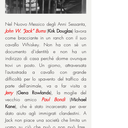
Nel Nuovo Messico degli Anni Sessanta, 
John W. “Jack” Burns
 (
Kirk Douglas
) lavora 
come bracciante in un ranch con il suo 
cavallo Whiskey. Non ha con sé un 
documento d’identità e non ha un 
indirizzo di casa perché dorme ovunque 
trovi un posto. Un giorno, attraversata 
l’autostrada a cavallo con grande 
difficoltà per lo spavento del traffico da 
parte dell’animale, va a far visita a 
Jerry
 (
Gena Rowlands
), la moglie del 
vecchio amico 
Paul
Bondi
 (
Michael 
Kane
), che è stato incarcerato per aver 
dato aiuto agli immigrati clandestini. A 
Jack non piace una società che limita un 
uomo su ciò che può o non può fare. 