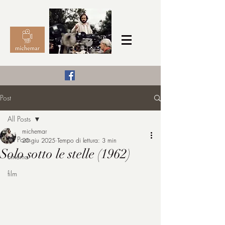
Il Cinema secondo me,
Post
michemar
All Posts
cinefilo da bambino
michemar
All Posts
20 giu 2025
Tempo di lettura: 3 min
Solo sotto le stelle (1962)
cinema
film