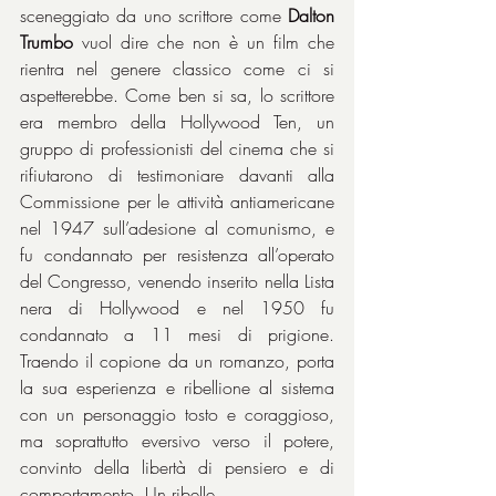
sceneggiato da uno scrittore come 
Dalton 
Trumbo
 vuol dire che non è un film che 
rientra nel genere classico come ci si 
aspetterebbe. Come ben si sa, lo scrittore 
era membro della Hollywood Ten, un 
gruppo di professionisti del cinema che si 
rifiutarono di testimoniare davanti alla 
Commissione per le attività antiamericane 
nel 1947 sull’adesione al comunismo, e 
fu condannato per resistenza all’operato 
del Congresso, venendo inserito nella Lista 
nera di Hollywood e nel 1950 fu 
condannato a 11 mesi di prigione. 
Traendo il copione da un romanzo, porta 
la sua esperienza e ribellione al sistema 
con un personaggio tosto e coraggioso, 
ma soprattutto eversivo verso il potere, 
convinto della libertà di pensiero e di 
comportamento. Un ribelle.