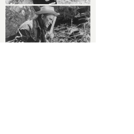
Un uomo solo, sotto le stelle, una coperta 
e un cavallo. Come si suol dire, con il 
cielo come un tetto, un romanticismo virile 
che rare volte si è ammirato nel cinema. 
Ma anche parabola triste sulla fine di un 
mondo e riflessione amara sulla 
decadenza della figura del cowboy. E il 
compianto Douglas ne è la fotografia 