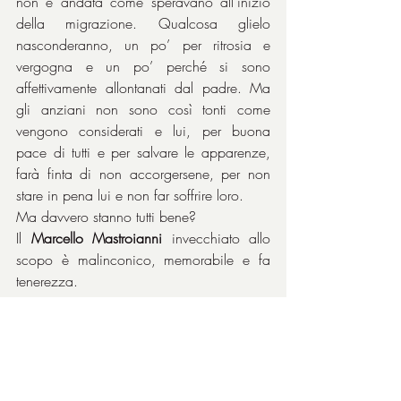
non è andata come speravano all’inizio 
della migrazione. Qualcosa glielo 
nasconderanno, un po’ per ritrosia e 
vergogna e un po’ perché si sono 
affettivamente allontanati dal padre. Ma 
gli anziani non sono così tonti come 
vengono considerati e lui, per buona 
pace di tutti e per salvare le apparenze, 
farà finta di non accorgersene, per non 
stare in pena lui e non far soffrire loro.
Ma davvero stanno tutti bene?
Il 
Marcello Mastroianni
 invecchiato allo 
scopo è malinconico, memorabile e fa 
tenerezza.
Riconoscimenti
Festival di Cannes 1990
Premio della giuria ecumenica