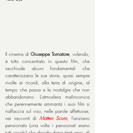
Il cinema di 
Giuseppe Tornatore
, volendo, 
è tutto concentrato in questo film, che 
racchiude alcuni fondamentali che 
caratterizzano le sue storie, quasi sempre 
rivolte ai ricordi, alla terra di origine, al 
tempo che passa e le nostalgie che non 
abbandonano. L’atmosfera malinconica 
che perennemente ammanta i suoi film si 
riaffaccia sul viso, nelle parole affettuose, 
nei racconti di 
Matteo Scuro
, l’anziano 
pensionato (una volta i pensionati erano 
tutti vecchi) che decide dopo tanti anni, di 