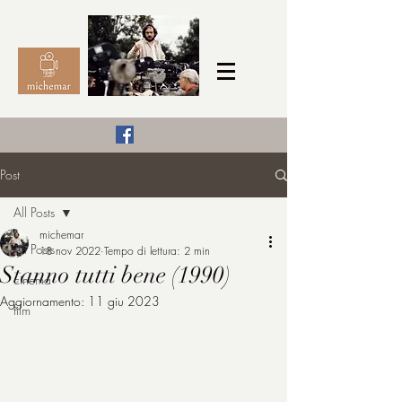
Il Cinema secondo me,
Post
michemar
All Posts
cinefilo da bambino
michemar
All Posts
18 nov 2022
Tempo di lettura: 2 min
Stanno tutti bene (1990)
cinema
Aggiornamento:
11 giu 2023
film