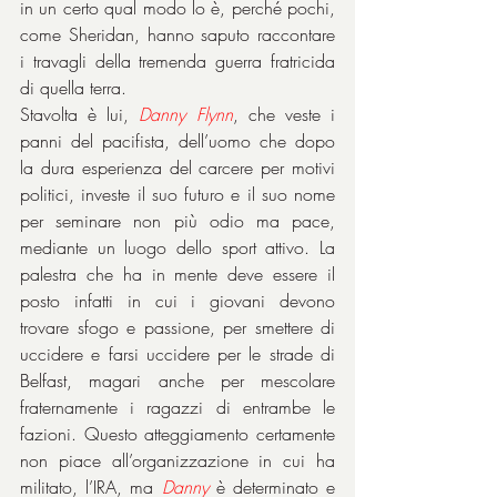
in un certo qual modo lo è, perché pochi, 
come Sheridan, hanno saputo raccontare 
i travagli della tremenda guerra fratricida 
di quella terra.
Stavolta è lui, 
Danny Flynn
, che veste i 
panni del pacifista, dell’uomo che dopo 
la dura esperienza del carcere per motivi 
politici, investe il suo futuro e il suo nome 
per seminare non più odio ma pace, 
mediante un luogo dello sport attivo. La 
palestra che ha in mente deve essere il 
posto infatti in cui i giovani devono 
trovare sfogo e passione, per smettere di 
uccidere e farsi uccidere per le strade di 
Belfast, magari anche per mescolare 
fraternamente i ragazzi di entrambe le 
fazioni. Questo atteggiamento certamente 
non piace all’organizzazione in cui ha 
militato, l’IRA, ma 
Danny
 è determinato e 