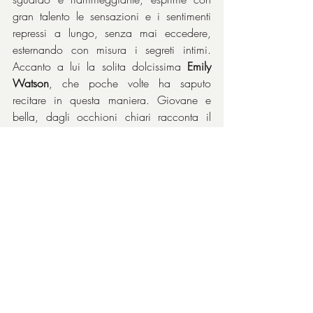
gran talento le sensazioni e i sentimenti 
repressi a lungo, senza mai eccedere, 
esternando con misura i segreti intimi. 
Accanto a lui la solita dolcissima 
Emily 
Watson
, che poche volte ha saputo 
recitare in questa maniera. Giovane e 
bella, dagli occhioni chiari racconta il 
legame mai cancellato, rispondendo, 
senza paura dell’ambiente ostile, ai timori 
di quello che ormai è diventato un uomo, 
non più il ragazzo che era finito in 
galera, tra l’altro, senza mai tradire la 
persona che lo aveva messo nei guai: 
proprio quell’
Harry
 che lo sta duramente 
ostacolando nella rinascita. I loro 
bellissimi incontri sono il cuore del film e 
non si può fare a meno di ammirare la 
loro interpretazione.