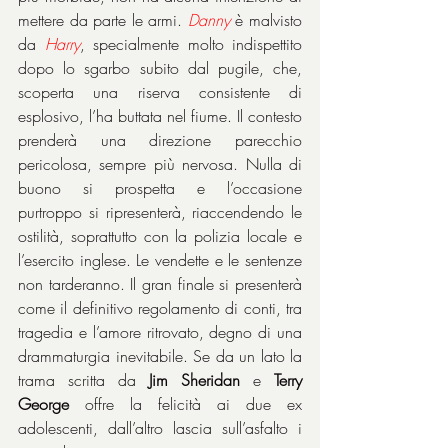
mettere da parte le armi. 
Danny
 è malvisto 
da 
Harry
, specialmente molto indispettito 
dopo lo sgarbo subito dal pugile, che, 
scoperta una riserva consistente di 
esplosivo, l’ha buttata nel fiume. Il contesto 
prenderà una direzione parecchio 
pericolosa, sempre più nervosa. Nulla di 
buono si prospetta e l’occasione 
purtroppo si ripresenterà, riaccendendo le 
ostilità, soprattutto con la polizia locale e 
l’esercito inglese. Le vendette e le sentenze 
non tarderanno. Il gran finale si presenterà 
come il definitivo regolamento di conti, tra 
tragedia e l’amore ritrovato, degno di una 
drammaturgia inevitabile. Se da un lato la 
trama scritta da 
Jim Sheridan
 e 
Terry 
George
 offre la felicità ai due ex 
adolescenti, dall’altro lascia sull’asfalto i 