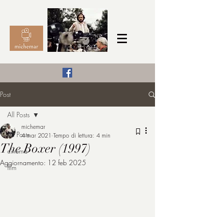
Il Cinema secondo me,
Post
michemar
All Posts
cinefilo da bambino
michemar
All Posts
4 mar 2021
Tempo di lettura: 4 min
The Boxer (1997)
cinema
Aggiornamento:
12 feb 2025
film