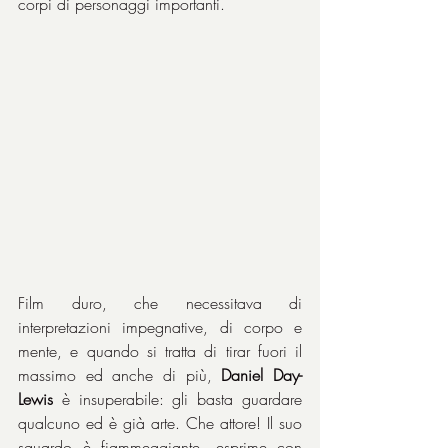
corpi di personaggi importanti.
Film duro, che necessitava di 
interpretazioni impegnative, di corpo e 
mente, e quando si tratta di tirar fuori il 
massimo ed anche di più, 
Daniel Day-
Lewis
 è insuperabile: gli basta guardare 
qualcuno ed è già arte. Che attore! Il suo 
sguardo è fiammeggiante, esprime con 