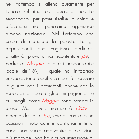
nel frattempo si allena duramente per 
tornare sul ring con qualche incontro 
secondario, per poter risalire la china e 
affacciarsi nel panorama agonistico 
almeno nazionale. Nel frattempo che 
cerca di rilanciare la palestra tra gli 
appassionati che vogliono dedicarsi 
all’attività, prova a non scontentare 
Joe
, il 
padre di 
Maggie
, che è il responsabile 
locale dell’IRA, il quale ha intrapreso 
un’operazione pacifistica per far cessare 
la guerra con i protestanti, anche con lo 
scopo di far liberare gli ultimi prigionieri le 
cui mogli (come 
Maggie
) sono sempre in 
attesa. Ma il vero nemico è 
Harry
, il 
braccio destro di 
Joe
, che al contrario ha 
posizioni moto dure e contrariamente al 
capo non vuole addivenire a posizioni 
più morbide, non ha alcuna intenzione di 