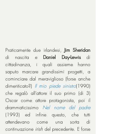
Praticamente due irlandesi, 
Jim Sheridan
di nascita e 
Daniel Day-Lewis
 di 
cittadinanza, i quali assieme hanno 
saputo marcare grandissimi progetti, a 
cominciare dal meraviglioso (forse anche 
dimenticato?) 
Il mio piede sinistro
(1990) 
che regalò all’attore il suo primo (di 3) 
Oscar come attore protagonista, poi il 
drammaticissimo 
Nel nome del padre
(1993) ed infine questo, che tutti 
attendevano come una sorta di 
continuazione 
irish
 del precedente. E forse 