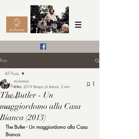
Il Cinema secondo me,
Post
michemar
All Posts
cinefilo da bambino
michemar
All Posts
8 feb 2019
Tempo di lettura: 3 min
The Butler - Un
cinema
maggiordomo alla Casa
film
Bianca (2013)
The Butler - Un maggiordomo alla Casa 
Bianca