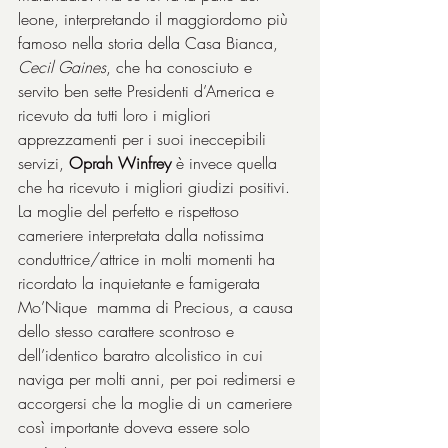
leone, interpretando il maggiordomo più 
famoso nella storia della Casa Bianca, 
Cecil Gaines
, che ha conosciuto e 
servito ben sette Presidenti d’America e 
ricevuto da tutti loro i migliori 
apprezzamenti per i suoi ineccepibili 
servizi, 
Oprah Winfrey
 è invece quella 
che ha ricevuto i migliori giudizi positivi. 
La moglie del perfetto e rispettoso 
cameriere interpretata dalla notissima 
conduttrice/attrice in molti momenti ha 
ricordato la inquietante e famigerata 
Mo’Nique  mamma di Precious, a causa 
dello stesso carattere scontroso e 
dell’identico baratro alcolistico in cui 
naviga per molti anni, per poi redimersi e 
accorgersi che la moglie di un cameriere 
così importante doveva essere solo 