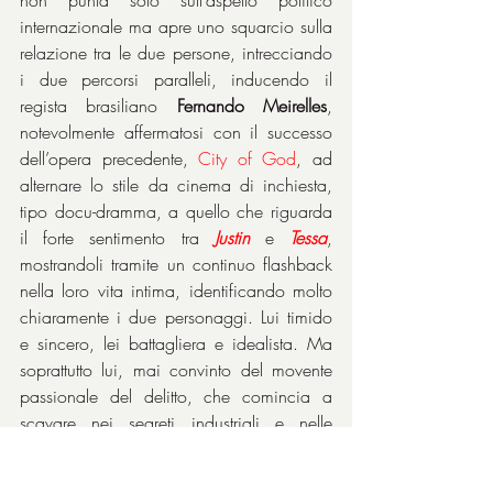
internazionale ma apre uno squarcio sulla 
relazione tra le due persone, intrecciando 
i due percorsi paralleli, inducendo il 
regista brasiliano 
Fernando Meirelles
, 
notevolmente affermatosi con il successo 
dell’opera precedente, 
City of God
, ad 
alternare lo stile da cinema di inchiesta, 
tipo docu-dramma, a quello che riguarda 
il forte sentimento tra 
Justin
 e 
Tessa
, 
mostrandoli tramite un continuo flashback 
nella loro vita intima, identificando molto 
chiaramente i due personaggi. Lui timido 
e sincero, lei battagliera e idealista. Ma 
soprattutto lui, mai convinto del movente 
passionale del delitto, che comincia a 
scavare nei segreti industriali e nelle 
connivenze politiche che la protagonista 
stava per portare allo scoperto.