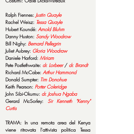
Costumi: Odile Dicks-Mireaux
Ralph Fiennes: 
Justin Quayle
Rachel Weisz: 
Tessa Quayle
Hubert Koundé: 
Arnold Bluhm
Danny Huston: 
Sandy Woodrow
Bill Nighy: 
Bernard Pellegrin
Juliet Aubrey: 
Gloria Woodraw
Daniele Harford: 
Miriam
Pete Postlethwaite: 
dr. Lorbeer
 / 
dr. Brandt
Richard McCabe: 
Arthur Hammond
Donald Sumpter: 
Tim Donohue
Keith Pearson: 
Porter Coleridge
John Sibi-Okumu: 
dr. Joshua Ngaba
Gerard McSorley: 
Sir Kenneth "Kenny" 
Curtis
TRAMA: In una remota area del Kenya 
viene ritrovata l'attivista politica Tessa 