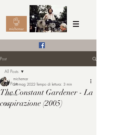
Il Cinema secondo me,
Post
michemar
All Posts
cinefilo da bambino
michemar
All Posts
24 mag 2022
Tempo di lettura: 3 min
The Constant Gardener - La
cinema
cospirazione (2005)
film