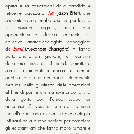
opera e sa trasformarsi dalla candida e 
reticente ragazza di 
Tim
 (
Jason Ritter
), che 
sopporta le sue lunghe assenze per lavoro 
e missioni segrete, nella neo 
apparentemente devota aderente al 
collettivo anarco-ecologista capeggiato 
da 
Benji
 (
Alexander Skarsgård
). Vi fanno 
parte anche altri giovani, tutti convinti 
della loro missione nel mondo corrotto e 
sordo, determinati a portare a termine 
ogni azione che decidono, ciecamente 
persuasi della giustezza delle operazioni 
al fine di punire chi sta rovinando la vita 
della gente con l’unico scopo di 
arricchirsi. Si vestono con abiti dimessi 
ma all’uopo sono eleganti e preparati per 
infiltrarsi nella buona società per compiere 
gli eclatanti atti che fanno molto rumore e 