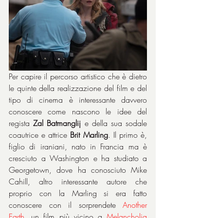
Per capire il percorso artistico che è dietro 
le quinte della realizzazione del film e del 
tipo di cinema è interessante davvero 
conoscere come nascono le idee del 
regista 
Zal Batmanglij
 e della sua sodale 
coautrice e attrice 
Brit Marling
. Il primo è, 
figlio di iraniani, nato in Francia ma è 
cresciuto a Washington e ha studiato a 
Georgetown, dove ha conosciuto Mike 
Cahill, altro interessante autore che 
proprio con la Marling si era fatto 
conoscere con il sorprendete 
Another 
Earth
, un film più vicino a 
Melancholia 