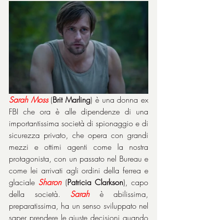
Sarah Moss
 (
Brit Marling
) è una donna ex 
FBI che ora è alle dipendenze di una 
importantissima società di spionaggio e di 
sicurezza privato, che opera con grandi 
mezzi e ottimi agenti come la nostra 
protagonista, con un passato nel Bureau e 
come lei arrivati agli ordini della ferrea e 
glaciale 
Sharon
 (
Patricia Clarkson
), capo 
della società. 
Sarah
 è abilissima, 
preparatissima, ha un senso sviluppato nel 
saper prendere le giuste decisioni quando 