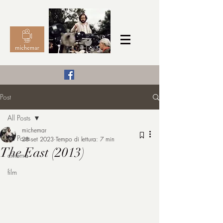
Il Cinema secondo me,
Post
michemar
All Posts
cinefilo da bambino
michemar
All Posts
28 set 2023
Tempo di lettura: 7 min
The East (2013)
cinema
film