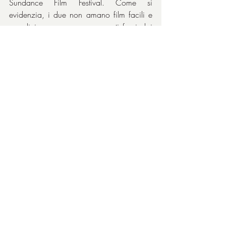
Sundance Film Festival. Come si 
evidenzia, i due non amano film facili e 
semplici ma cercano argomenti fuori dai 
soliti schemi e che interessino un pubblico 
più esigente. Ciò non vuol dire che questo 
film sia straordinario ma è stimolante 
cercare di entrare nella mentalità di due 
entità così diverse e lontane: un collettivo 
pericoloso composto da giovani 
annebbiati dalle convinzioni e una 
organizzazione di servizi e spionaggio ai 
limiti della legalità. Due estremi che si 
combattono per scopi molto differenti. E 
che esistono a nostra insaputa, magari 
non lontano da noi. Una annotazione: 
che il film potesse essere uno stimolo alla 
curiosità degli spettatori esigenti e alla 
prospettiva di un cinema differente, lo 
dimostra la presenza, nell’operazione 