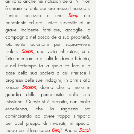
arrivano anche nei notiziari della TV. Non 
è chiaro la fonte dei loro mezzi finanziari: 
l’unica certezza è che 
Benji
 era 
benestante ed ora, unico superstite di un 
grave incidente familiare, accoglie la 
compagnia nel bosco della sua proprietà, 
totalmente autonomi per sopravvivere 
isolati. 
Sarah
, una volta infiltratasi, si è 
fatta accettare e gli altri le danno fiducia, 
e nel frattempo fa la spola tra loro e la 
base della sua società a cui riferisce i 
progressi delle sue indagini, in primis alla 
tenace 
Sharon
, donna che la mette in 
guardia della pericolosità della sua 
missione. Questa si è accorta, con molta 
esperienza, che la ragazza sta 
cominciando ad avere troppa simpatia 
per quel gruppo di invasati, in special 
modo per il loro capo 
Benji
. Anche 
Sarah