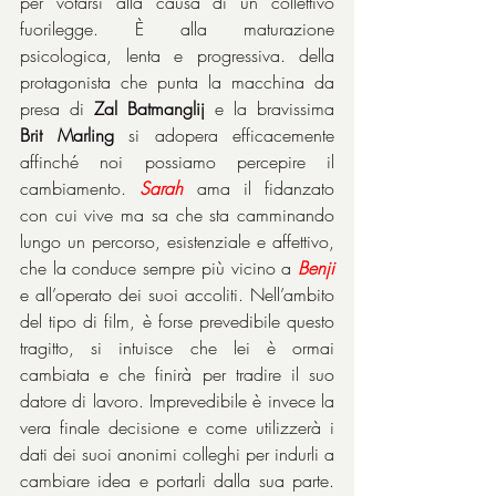
per votarsi alla causa di un collettivo 
fuorilegge. È alla maturazione 
psicologica, lenta e progressiva. della 
protagonista che punta la macchina da 
presa di 
Zal Batmanglij
 e la bravissima 
Brit Marling
 si adopera efficacemente 
affinché noi possiamo percepire il 
cambiamento. 
Sarah
 ama il fidanzato 
con cui vive ma sa che sta camminando 
lungo un percorso, esistenziale e affettivo, 
che la conduce sempre più vicino a 
Benji
e all’operato dei suoi accoliti. Nell’ambito 
del tipo di film, è forse prevedibile questo 
tragitto, si intuisce che lei è ormai 
cambiata e che finirà per tradire il suo 
datore di lavoro. Imprevedibile è invece la 
vera finale decisione e come utilizzerà i 
dati dei suoi anonimi colleghi per indurli a 
cambiare idea e portarli dalla sua parte. 