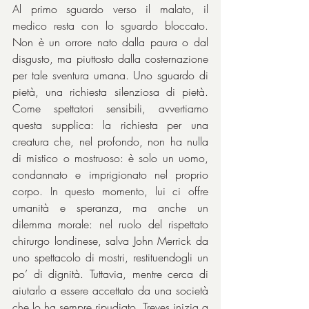
Al primo sguardo verso il malato, il 
medico resta con lo sguardo bloccato. 
Non è un orrore nato dalla paura o dal 
disgusto, ma piuttosto dalla costernazione 
per tale sventura umana. Uno sguardo di 
pietà, una richiesta silenziosa di pietà. 
Come spettatori sensibili, avvertiamo 
questa supplica: la richiesta per una 
creatura che, nel profondo, non ha nulla 
di mistico o mostruoso: è solo un uomo, 
condannato e imprigionato nel proprio 
corpo. In questo momento, lui ci offre 
umanità e speranza, ma anche un 
dilemma morale: nel ruolo del rispettato 
chirurgo londinese, salva John Merrick da 
uno spettacolo di mostri, restituendogli un 
po’ di dignità. Tuttavia, mentre cerca di 
aiutarlo a essere accettato da una società 
che lo ha sempre ripudiato, Treves inizia a 