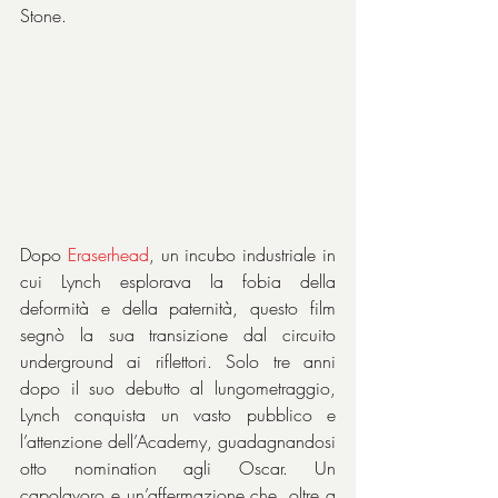
Stone.
Dopo 
Eraserhead
, un incubo industriale in 
cui Lynch esplorava la fobia della 
deformità e della paternità, questo film 
segnò la sua transizione dal circuito 
underground ai riflettori. Solo tre anni 
dopo il suo debutto al lungometraggio, 
Lynch conquista un vasto pubblico e 
l’attenzione dell’Academy, guadagnandosi 
otto nomination agli Oscar. Un 
capolavoro e un’affermazione che, oltre a 