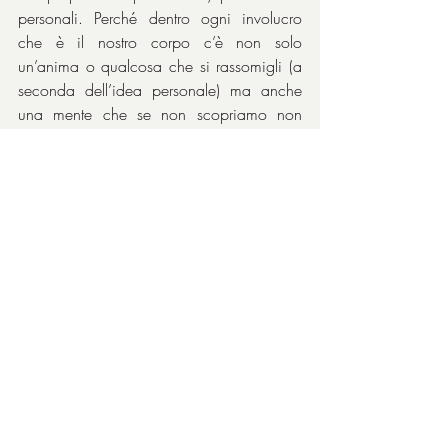
personali. Perché dentro ogni involucro 
che è il nostro corpo c’è non solo 
un’anima o qualcosa che si rassomigli (a 
seconda dell’idea personale) ma anche 
una mente che se non scopriamo non 
capiremo mai. Il John Merrick di questa 
triste vicenda vera ce lo insegna.
Un capolavoro commovente. Memorabile. 
Come lo sono 
Anthony Hopkins
 e 
John 
Hurt
, che andrebbero ascoltati in v.o.s. 
per apprezzarne l’interpretazione 
pienamente.