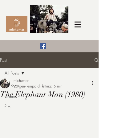
Il Cinema secondo me,
Post
michemar
All Posts
cinefilo da bambino
michemar
All Posts
20 gen
Tempo di lettura: 5 min
The Elephant Man (1980)
cinema
film