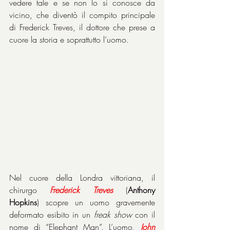
vedere tale e se non lo si conosce da 
vicino, che diventò il compito principale 
di Frederick Treves, il dottore che prese a 
cuore la storia e soprattutto l’uomo.
Nel cuore della Londra vittoriana, il 
chirurgo 
Frederick
Treves
 (
Anthony 
Hopkins
) scopre un uomo gravemente 
deformato esibito in un 
freak show
 con il 
nome di “Elephant Man”. L’uomo, 
John