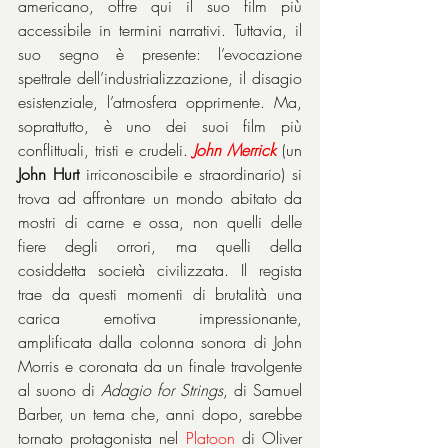
americano, offre qui il suo film più 
accessibile in termini narrativi. Tuttavia, il 
suo segno è presente: l’evocazione 
spettrale dell’industrializzazione, il disagio 
esistenziale, l’atmosfera opprimente. Ma, 
soprattutto, è uno dei suoi film più 
conflittuali, tristi e crudeli. 
John
Merrick
 (un 
John Hurt
 irriconoscibile e straordinario) si 
trova ad affrontare un mondo abitato da 
mostri di carne e ossa, non quelli delle 
fiere degli orrori, ma quelli della 
cosiddetta società civilizzata. Il regista 
trae da questi momenti di brutalità una 
carica emotiva impressionante, 
amplificata dalla colonna sonora di John 
Morris e coronata da un finale travolgente 
al suono di 
Adagio for Strings
, di Samuel 
Barber, un tema che, anni dopo, sarebbe 
tornato protagonista nel 
Platoon 
di Oliver 