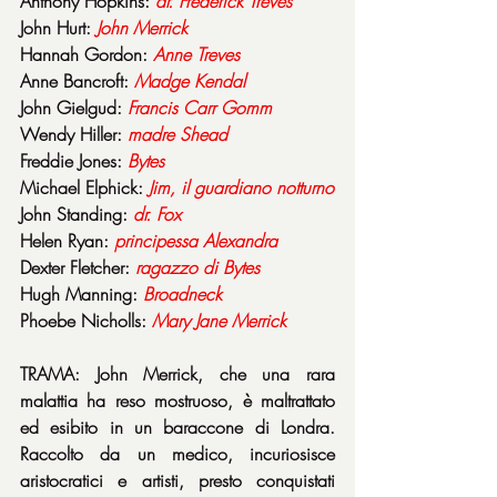
Anthony Hopkins: 
dr. Frederick Treves
John Hurt: 
John
Merrick
Hannah Gordon: 
Anne
Treves
Anne Bancroft: 
Madge
Kendal
John Gielgud: 
Francis
Carr
Gomm
Wendy Hiller: 
madre
Shead
Freddie Jones: 
Bytes
Michael Elphick: 
Jim, il guardiano notturno
John Standing: 
dr. Fox
Helen Ryan: 
principessa
Alexandra
Dexter Fletcher: 
ragazzo di Bytes
Hugh Manning: 
Broadneck
Phoebe Nicholls: 
Mary Jane Merrick
TRAMA: John Merrick, che una rara 
malattia ha reso mostruoso, è maltrattato 
ed esibito in un baraccone di Londra. 
Raccolto da un medico, incuriosisce 
aristocratici e artisti, presto conquistati 