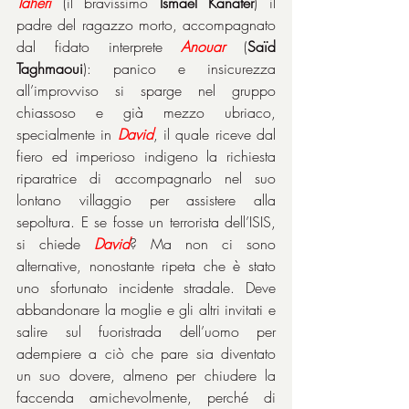
Taheri
 (il bravissimo 
Ismael Kanater
) il 
padre del ragazzo morto, accompagnato 
dal fidato interprete 
Anouar
 (
Saïd 
Taghmaoui
): panico e insicurezza 
all’improvviso si sparge nel gruppo 
chiassoso e già mezzo ubriaco, 
specialmente in 
David
, il quale riceve dal 
fiero ed imperioso indigeno la richiesta 
riparatrice di accompagnarlo nel suo 
lontano villaggio per assistere alla 
sepoltura. E se fosse un terrorista dell’ISIS, 
si chiede 
David
? Ma non ci sono 
alternative, nonostante ripeta che è stato 
uno sfortunato incidente stradale. Deve 
abbandonare la moglie e gli altri invitati e 
salire sul fuoristrada dell’uomo per 
adempiere a ciò che pare sia diventato 
un suo dovere, almeno per chiudere la 
faccenda amichevolmente, perché di 