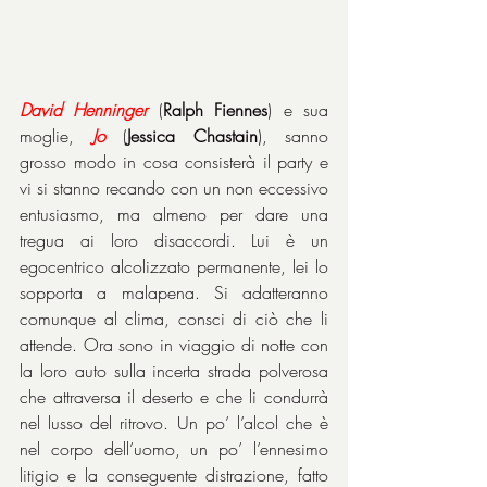
David Henninger
 (
Ralph Fiennes
) e sua 
moglie, 
Jo
 (
Jessica Chastain
), sanno 
grosso modo in cosa consisterà il party e 
vi si stanno recando con un non eccessivo 
entusiasmo, ma almeno per dare una 
tregua ai loro disaccordi. Lui è un 
egocentrico alcolizzato permanente, lei lo 
sopporta a malapena. Si adatteranno 
comunque al clima, consci di ciò che li 
attende. Ora sono in viaggio di notte con 
la loro auto sulla incerta strada polverosa 
che attraversa il deserto e che li condurrà 
nel lusso del ritrovo. Un po’ l’alcol che è 
nel corpo dell’uomo, un po’ l’ennesimo 
litigio e la conseguente distrazione, fatto 