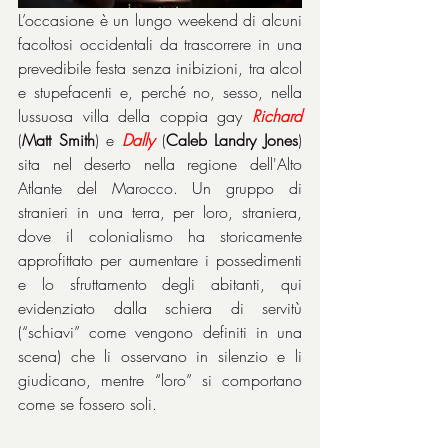
L’occasione è un lungo weekend di alcuni 
facoltosi occidentali da trascorrere in una 
prevedibile festa senza inibizioni, tra alcol 
e stupefacenti e, perché no, sesso, nella 
lussuosa villa della coppia gay 
Richard
(
Matt Smith
) e 
Dally
 (
Caleb Landry Jones
) 
sita nel deserto nella regione dell'Alto 
Atlante del Marocco. Un gruppo di 
stranieri in una terra, per loro, straniera, 
dove il colonialismo ha storicamente 
approfittato per aumentare i possedimenti 
e lo sfruttamento degli abitanti, qui 
evidenziato dalla schiera di servitù 
(“schiavi” come vengono definiti in una 
scena) che li osservano in silenzio e li 
giudicano, mentre “loro” si comportano 
come se fossero soli.