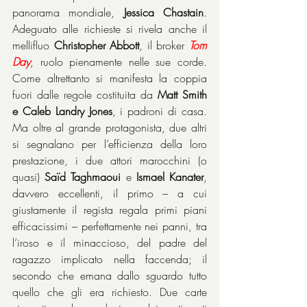
panorama mondiale, 
Jessica Chastain
. 
Adeguato alle richieste si rivela anche il 
mellifluo 
Christopher Abbott
, il broker 
Tom 
Day
, ruolo pienamente nelle sue corde. 
Come altrettanto si manifesta la coppia 
fuori dalle regole costituita da 
Matt Smith 
e Caleb Landry Jones
, i padroni di casa. 
Ma oltre al grande protagonista, due altri 
si segnalano per l’efficienza della loro 
prestazione, i due attori marocchini (o 
quasi) 
Saïd Taghmaoui
 e 
Ismael Kanater
, 
davvero eccellenti, il primo – a cui 
giustamente il regista regala primi piani 
efficacissimi – perfettamente nei panni, tra 
l’iroso e il minaccioso, del padre del 
ragazzo implicato nella faccenda; il 
secondo che emana dallo sguardo tutto 
quello che gli era richiesto. Due carte 