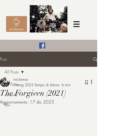
Il Cinema secondo me,
Post
michemar
All Posts
cinefilo da bambino
michemar
All Posts
7 mag 2023
Tempo di lettura: 6 min
The Forgiven (2021)
cinema
Aggiornamento:
17 dic 2023
film