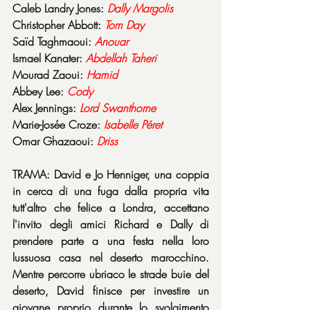
Caleb Landry Jones: 
Dally Margolis
Christopher Abbott: 
Tom Day
Saïd Taghmaoui: 
Anouar
Ismael Kanater: 
Abdellah Taheri
Mourad Zaoui: 
Hamid
Abbey Lee: 
Cody
Alex Jennings: 
Lord Swanthorne
Marie-Josée Croze: 
Isabelle Péret
Omar Ghazaoui: 
Driss
TRAMA: David e Jo Henniger, una coppia 
in cerca di una fuga dalla propria vita 
tutt'altro che felice a Londra, accettano 
l'invito degli amici Richard e Dally di 
prendere parte a una festa nella loro 
lussuosa casa nel deserto marocchino. 
Mentre percorre ubriaco le strade buie del 
deserto, David finisce per investire un 
giovane proprio durante lo svolgimento 