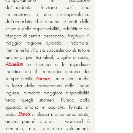
comportamento in occasione 
dell’incidente. Iniziano così una 
maturazione e una consapevolezza 
dell’accaduto che assume le vesti della 
colpa e delle responsabilità, addirittura del 
bisogno di sentirsi perdonato. 
Forgiven
. A 
maggior ragione quando, l’indomani, 
mentre nella villa sta succedendo di tutto e 
anche di più, tra alcol, droghe e sesso, 
Abdellah
 lo licenzia e lo rispedisce 
indietro con il fuoristrada guidato dal 
sempre gentile 
Anouar
, l’unico che, anche 
in forza della conoscenza della lingua 
inglese, dimostra maggiore disponibilità 
verso quegli stranieri, l’unico dallo 
sguardo umano e ospitale. Tornato in 
sede, 
David
si rilassa momentaneamente, 
anche perché oramai il weekend è 
terminato, ma, ignorando volutamente 