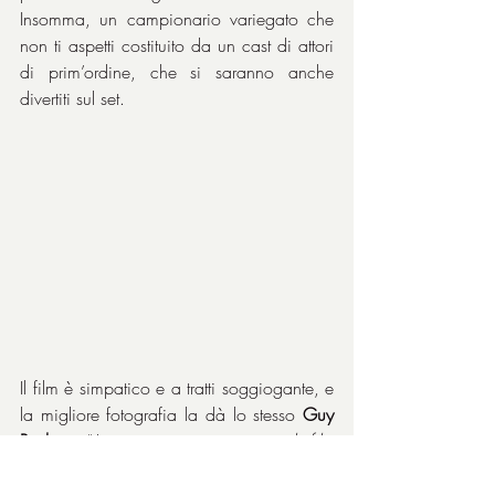
Insomma, un campionario variegato che 
non ti aspetti costituito da un cast di attori 
di prim’ordine, che si saranno anche 
divertiti sul set.
Il film è simpatico e a tratti soggiogante, e 
la migliore fotografia la dà lo stesso 
Guy 
Ritchie
: “
In un primo momento il film 
avrebbe dovuto chiamarsi ‘Toff Guys’, 
facendo riferimento a un'espressione dello 