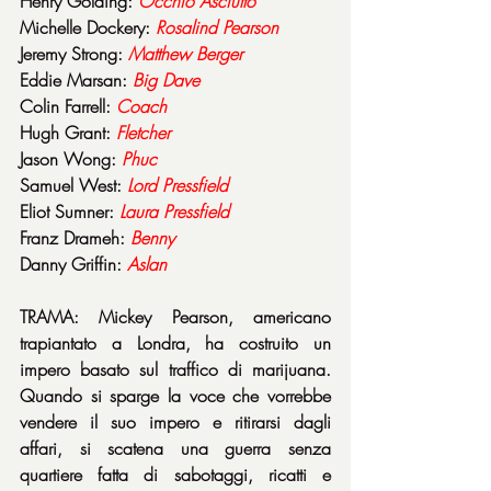
Henry Golding: 
Occhio Asciutto
Michelle Dockery: 
Rosalind Pearson
Jeremy Strong: 
Matthew Berger
Eddie Marsan: 
Big Dave
Colin Farrell: 
Coach
Hugh Grant: 
Fletcher
Jason Wong: 
Phuc
Samuel West: 
Lord Pressfield
Eliot Sumner: 
Laura Pressfield
Franz Drameh: 
Benny
Danny Griffin: 
Aslan
TRAMA: Mickey Pearson, americano 
trapiantato a Londra, ha costruito un 
impero basato sul traffico di marijuana. 
Quando si sparge la voce che vorrebbe 
vendere il suo impero e ritirarsi dagli 
affari, si scatena una guerra senza 
quartiere fatta di sabotaggi, ricatti e 