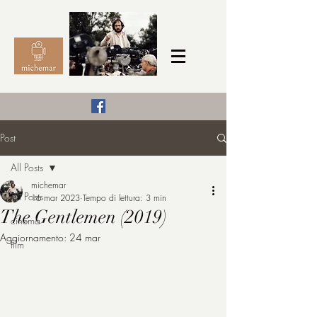
Il Cinema secondo me,
Post
michemar
All Posts
cinefilo da bambino
michemar
All Posts
16 mar 2023
Tempo di lettura: 3 min
The Gentlemen (2019)
cinema
Aggiornamento:
24 mar
film