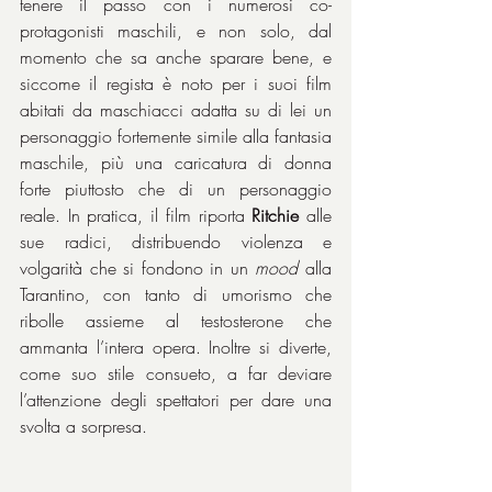
tenere il passo con i numerosi co-
protagonisti maschili, e non solo, dal 
momento che sa anche sparare bene, e 
siccome il regista è noto per i suoi film 
abitati da maschiacci adatta su di lei un 
personaggio fortemente simile alla fantasia 
maschile, più una caricatura di donna 
forte piuttosto che di un personaggio 
reale. In pratica, il film riporta 
Ritchie 
alle 
sue radici, distribuendo violenza e 
volgarità che si fondono in un 
mood
 alla 
Tarantino, con tanto di umorismo che 
ribolle assieme al testosterone che 
ammanta l’intera opera. Inoltre si diverte, 
come suo stile consueto, a far deviare 
l’attenzione degli spettatori per dare una 
svolta a sorpresa.